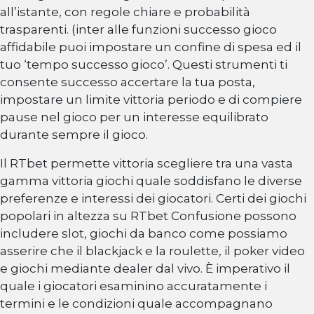
all’istante, con regole chiare e probabilità
trasparenti. (inter alle funzioni successo gioco
affidabile puoi impostare un confine di spesa ed il
tuo ‘tempo successo gioco’. Questi strumenti ti
consente successo accertare la tua posta,
impostare un limite vittoria periodo e di compiere
pause nel gioco per un interesse equilibrato
durante sempre il gioco.
Il RTbet permette vittoria scegliere tra una vasta
gamma vittoria giochi quale soddisfano le diverse
preferenze e interessi dei giocatori. Certi dei giochi
popolari in altezza su RTbet Confusione possono
includere slot, giochi da banco come possiamo
asserire che il blackjack e la roulette, il poker video
e giochi mediante dealer dal vivo. È imperativo il
quale i giocatori esaminino accuratamente i
termini e le condizioni quale accompagnano