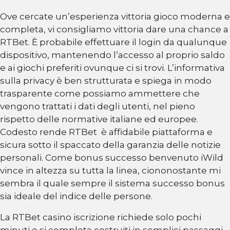
Ove cercate un’esperienza vittoria gioco moderna e
completa, vi consigliamo vittoria dare una chance a
RTBet. È probabile effettuare il login da qualunque
dispositivo, mantenendo l’accesso al proprio saldo
e ai giochi preferiti ovunque ci si trovi. L’informativa
sulla privacy è ben strutturata e spiega in modo
trasparente come possiamo ammettere che
vengono trattati i dati degli utenti, nel pieno
rispetto delle normative italiane ed europee.
Codesto rende RTBet è affidabile piattaforma e
sicura sotto il spaccato della garanzia delle notizie
personali. Come bonus successo benvenuto iWild
vince in altezza su tutta la linea, ciononostante mi
sembra il quale sempre il sistema successo bonus
sia ideale del indice delle persone.
La RTBet casino iscrizione richiede solo pochi
minuti e si completa costruiti in semplici passaggi,