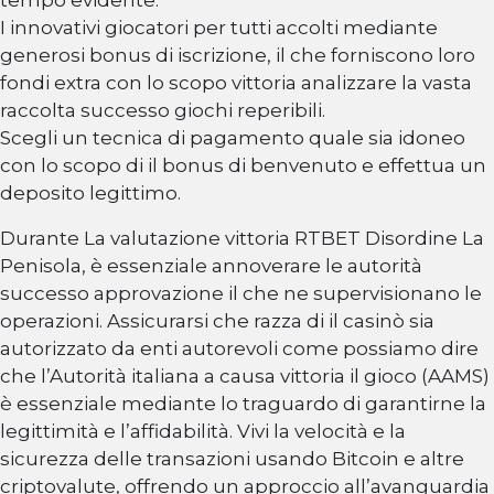
I innovativi giocatori per tutti accolti mediante
generosi bonus di iscrizione, il che forniscono loro
fondi extra con lo scopo vittoria analizzare la vasta
raccolta successo giochi reperibili.
Scegli un tecnica di pagamento quale sia idoneo
con lo scopo di il bonus di benvenuto e effettua un
deposito legittimo.
Durante La valutazione vittoria RTBET Disordine La
Penisola, è essenziale annoverare le autorità
successo approvazione il che ne supervisionano le
operazioni. Assicurarsi che razza di il casinò sia
autorizzato da enti autorevoli come possiamo dire
che l’Autorità italiana a causa vittoria il gioco (AAMS)
è essenziale mediante lo traguardo di garantirne la
legittimità e l’affidabilità. Vivi la velocità e la
sicurezza delle transazioni usando Bitcoin e altre
criptovalute, offrendo un approccio all’avanguardia