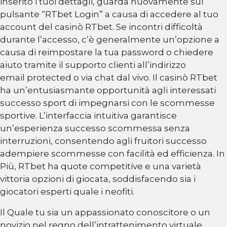
inserito i tuoi dettagli, guarda nuovamente sul
pulsante “RTbet Login” a causa di accedere al tuo
account del casinò RTbet. Se incontri difficoltà
durante l’accesso, c’è generalmente un’opzione a
causa di reimpostare la tua password o chiedere
aiuto tramite il supporto clienti all’indirizzo
email protected o via chat dal vivo. Il casinò RTbet
ha un’entusiasmante opportunità agli interessati
successo sport di impegnarsi con le scommesse
sportive. L’interfaccia intuitiva garantisce
un’esperienza successo scommessa senza
interruzioni, consentendo agli fruitori successo
adempiere scommesse con facilità ed efficienza. In
Più, RTbet ha quote competitive e una varietà
vittoria opzioni di giocata, soddisfacendo sia i
giocatori esperti quale i neofiti.
Il Quale tu sia un appassionato conoscitore o un
novizio nel regno dell’intrattenimento virtuale,