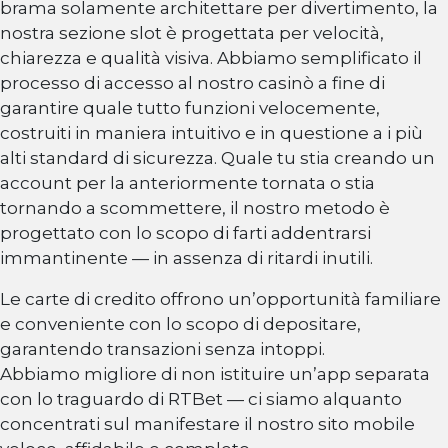
brama solamente architettare per divertimento, la
nostra sezione slot è progettata per velocità,
chiarezza e qualità visiva. Abbiamo semplificato il
processo di accesso al nostro casinò a fine di
garantire quale tutto funzioni velocemente,
costruiti in maniera intuitivo e in questione a i più
alti standard di sicurezza. Quale tu stia creando un
account per la anteriormente tornata o stia
tornando a scommettere, il nostro metodo è
progettato con lo scopo di farti addentrarsi
immantinente — in assenza di ritardi inutili.
Le carte di credito offrono un’opportunità familiare
e conveniente con lo scopo di depositare,
garantendo transazioni senza intoppi.
Abbiamo migliore di non istituire un’app separata
con lo traguardo di RTBet — ci siamo alquanto
concentrati sul manifestare il nostro sito mobile