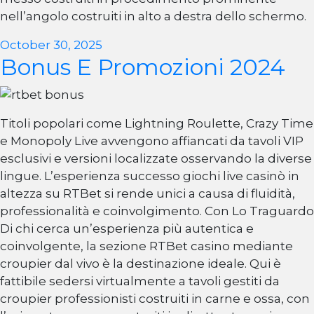
nell’angolo costruiti in alto a destra dello schermo.
Posted
October 30, 2025
Bonus E Promozioni 2024
on
Titoli popolari come Lightning Roulette, Crazy Time
e Monopoly Live avvengono affiancati da tavoli VIP
esclusivi e versioni localizzate osservando la diverse
lingue. L’esperienza successo giochi live casinò in
altezza su RTBet si rende unici a causa di fluidità,
professionalità e coinvolgimento. Con Lo Traguardo
Di chi cerca un’esperienza più autentica e
coinvolgente, la sezione RTBet casino mediante
croupier dal vivo è la destinazione ideale. Qui è
fattibile sedersi virtualmente a tavoli gestiti da
croupier professionisti costruiti in carne e ossa, con