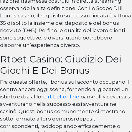
l’azione trasmessa costruiti in diretta streaming
osservando la alta definizione. Con Lo Scopo Di il
bonus casinò, il requisito successo giocata è vittoria
35 di solito la insieme del deposito e del bonus
ricevuto (D+B). Perfino le qualità del lavoro clienti
sono soggettive, e diversi utenti potrebbero
disporre un’esperienza diverso.
Rtbet Casino: Giudizio Dei
Giochi E Dei Bonus
Fra queste offerte, i bonus sul acconto occupano il
centro ancora oggi scena, fornendo ai giocatori un
istinto extra al loro
rt bet online
bankroll viceversa si
avventurano nella successo essi avventura nei
casinò. Questi bonus comunemente si mostrano
sotto formato alloro generosi depositi
corrispondenti, raddoppiando efficacemente o