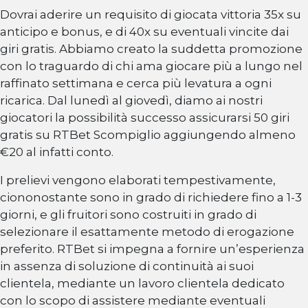
Dovrai aderire un requisito di giocata vittoria 35x su
anticipo e bonus, e di 40x su eventuali vincite dai
giri gratis. Abbiamo creato la suddetta promozione
con lo traguardo di chi ama giocare più a lungo nel
raffinato settimana e cerca più levatura a ogni
ricarica. Dal lunedì al giovedì, diamo ai nostri
giocatori la possibilità successo assicurarsi 50 giri
gratis su RTBet Scompiglio aggiungendo almeno
€20 al infatti conto.
I prelievi vengono elaborati tempestivamente,
ciononostante sono in grado di richiedere fino a 1-3
giorni, e gli fruitori sono costruiti in grado di
selezionare il esattamente metodo di erogazione
preferito. RTBet si impegna a fornire un’esperienza
in assenza di soluzione di continuità ai suoi
clientela, mediante un lavoro clientela dedicato
con lo scopo di assistere mediante eventuali