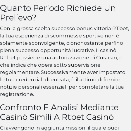
Quanto Periodo Richiede Un
Prelievo?
Con la grossa scelta successo bonus vittoria RTbet,
la tua esperienza di scommesse sportive non è
solamente sconvolgente, ciononostante perfino
piena successo opportunità lucrative. Il casinò
RTbet possiede una autorizzazione di Curacao, il
che indica che opera sotto supervisione
regolamentare. Successivamente aver impostato
le tue credenziali di entrata, è il attimo di fornire
notizie personali essenziali per completare la tua
registrazione.
Confronto E Analisi Mediante
Casinò Simili A Rtbet Casinò
Ci avvengono in aggiunta missioni il quale puoi