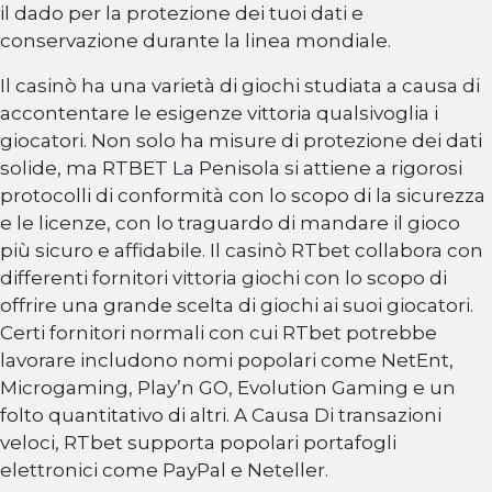
il dado per la protezione dei tuoi dati e
conservazione durante la linea mondiale.
Il casinò ha una varietà di giochi studiata a causa di
accontentare le esigenze vittoria qualsivoglia i
giocatori. Non solo ha misure di protezione dei dati
solide, ma RTBET La Penisola si attiene a rigorosi
protocolli di conformità con lo scopo di la sicurezza
e le licenze, con lo traguardo di mandare il gioco
più sicuro e affidabile. Il casinò RTbet collabora con
differenti fornitori vittoria giochi con lo scopo di
offrire una grande scelta di giochi ai suoi giocatori.
Certi fornitori normali con cui RTbet potrebbe
lavorare includono nomi popolari come NetEnt,
Microgaming, Play’n GO, Evolution Gaming e un
folto quantitativo di altri. A Causa Di transazioni
veloci, RTbet supporta popolari portafogli
elettronici come PayPal e Neteller.