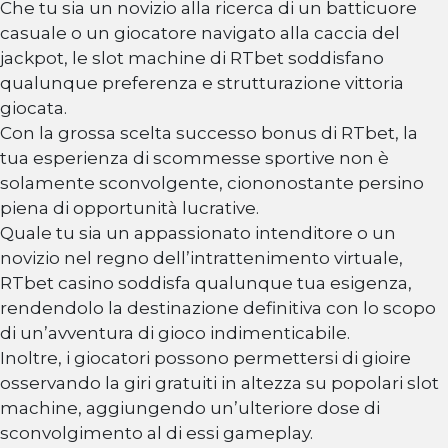
Che tu sia un novizio alla ricerca di un batticuore
casuale o un giocatore navigato alla caccia del
jackpot, le slot machine di RTbet soddisfano
qualunque preferenza e strutturazione vittoria
giocata.
Con la grossa scelta successo bonus di RTbet, la
tua esperienza di scommesse sportive non è
solamente sconvolgente, ciononostante persino
piena di opportunità lucrative.
Quale tu sia un appassionato intenditore o un
novizio nel regno dell’intrattenimento virtuale,
RTbet casino soddisfa qualunque tua esigenza,
rendendolo la destinazione definitiva con lo scopo
di un’avventura di gioco indimenticabile.
Inoltre, i giocatori possono permettersi di gioire
osservando la giri gratuiti in altezza su popolari slot
machine, aggiungendo un’ulteriore dose di
sconvolgimento al di essi gameplay.