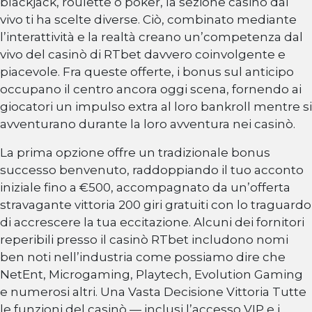
blackjack, roulette o poker, la sezione casinò dal
vivo ti ha scelte diverse. Ciò, combinato mediante
l’interattività e la realtà creano un’competenza dal
vivo del casinò di RTbet davvero coinvolgente e
piacevole. Fra queste offerte, i bonus sul anticipo
occupano il centro ancora oggi scena, fornendo ai
giocatori un impulso extra al loro bankroll mentre si
avventurano durante la loro avventura nei casinò.
La prima opzione offre un tradizionale bonus
successo benvenuto, raddoppiando il tuo acconto
iniziale fino a €500, accompagnato da un’offerta
stravagante vittoria 200 giri gratuiti con lo traguardo
di accrescere la tua eccitazione. Alcuni dei fornitori
reperibili presso il casinò RTbet includono nomi
ben noti nell’industria come possiamo dire che
NetEnt, Microgaming, Playtech, Evolution Gaming
e numerosi altri. Una Vasta Decisione Vittoria Tutte
le funzioni del casinò — inclusi l’accesso VIP e i