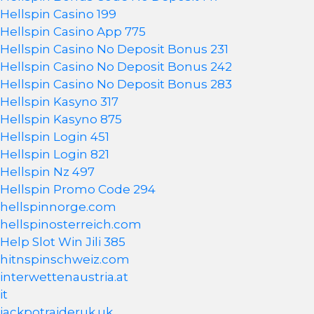
Hellspin Casino 199
Hellspin Casino App 775
Hellspin Casino No Deposit Bonus 231
Hellspin Casino No Deposit Bonus 242
Hellspin Casino No Deposit Bonus 283
Hellspin Kasyno 317
Hellspin Kasyno 875
Hellspin Login 451
Hellspin Login 821
Hellspin Nz 497
Hellspin Promo Code 294
hellspinnorge.com
hellspinosterreich.com
Help Slot Win Jili 385
hitnspinschweiz.com
interwettenaustria.at
it
jackpotraideruk.uk