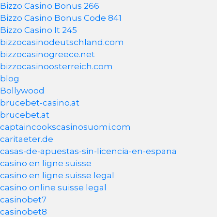
Bizzo Casino Bonus 266
Bizzo Casino Bonus Code 841
Bizzo Casino It 245
bizzocasinodeutschland.com
bizzocasinogreece.net
bizzocasinoosterreich.com
blog
Bollywood
brucebet-casino.at
brucebet.at
captaincookscasinosuomi.com
caritaeter.de
casas-de-apuestas-sin-licencia-en-espana
casino en ligne suisse
casino en ligne suisse legal
casino online suisse legal
casinobet7
casinobet8