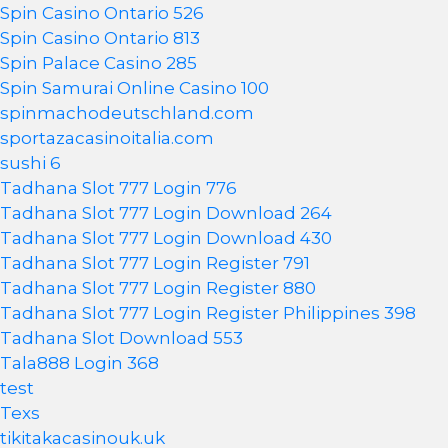
Spin Casino Ontario 526
Spin Casino Ontario 813
Spin Palace Casino 285
Spin Samurai Online Casino 100
spinmachodeutschland.com
sportazacasinoitalia.com
sushi 6
Tadhana Slot 777 Login 776
Tadhana Slot 777 Login Download 264
Tadhana Slot 777 Login Download 430
Tadhana Slot 777 Login Register 791
Tadhana Slot 777 Login Register 880
Tadhana Slot 777 Login Register Philippines 398
Tadhana Slot Download 553
Tala888 Login 368
test
Texs
tikitakacasinouk.uk