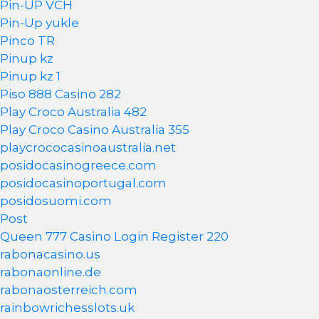
Pin-UP VCH
Pin-Up yukle
Pinco TR
Pinup kz
Pinup kz 1
Piso 888 Casino 282
Play Croco Australia 482
Play Croco Casino Australia 355
playcrococasinoaustralia.net
posidocasinogreece.com
posidocasinoportugal.com
posidosuomi.com
Post
Queen 777 Casino Login Register 220
rabonacasino.us
rabonaonline.de
rabonaosterreich.com
rainbowrichesslots.uk