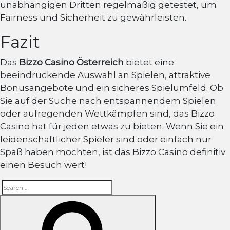
unabhängigen Dritten regelmäßig getestet, um
Fairness und Sicherheit zu gewährleisten.
Fazit
Das
Bizzo Casino Österreich
bietet eine
beeindruckende Auswahl an Spielen, attraktive
Bonusangebote und ein sicheres Spielumfeld. Ob
Sie auf der Suche nach entspannendem Spielen
oder aufregenden Wettkämpfen sind, das Bizzo
Casino hat für jeden etwas zu bieten. Wenn Sie ein
leidenschaftlicher Spieler sind oder einfach nur
Spaß haben möchten, ist das Bizzo Casino definitiv
einen Besuch wert!
Search
Search
for: