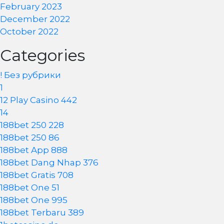
February 2023
December 2022
October 2022
Categories
! Без рубрики
1
12 Play Casino 442
14
188bet 250 228
188bet 250 86
188bet App 888
188bet Dang Nhap 376
188bet Gratis 708
188bet One 51
188bet One 995
188bet Terbaru 389