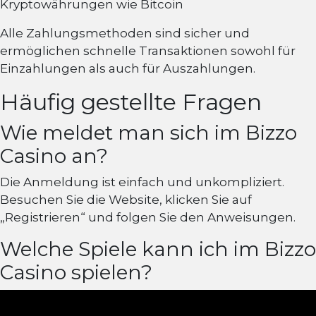
Kryptowährungen wie Bitcoin
Alle Zahlungsmethoden sind sicher und
ermöglichen schnelle Transaktionen sowohl für
Einzahlungen als auch für Auszahlungen.
Häufig gestellte Fragen
Wie meldet man sich im Bizzo
Casino an?
Die Anmeldung ist einfach und unkompliziert.
Besuchen Sie die Website, klicken Sie auf
„Registrieren“ und folgen Sie den Anweisungen.
Welche Spiele kann ich im Bizzo
Casino spielen?