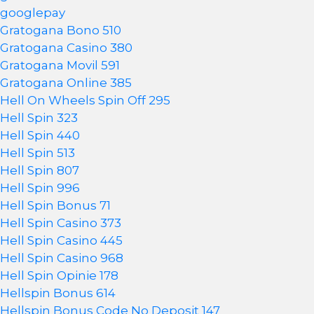
googlepay
Gratogana Bono 510
Gratogana Casino 380
Gratogana Movil 591
Gratogana Online 385
Hell On Wheels Spin Off 295
Hell Spin 323
Hell Spin 440
Hell Spin 513
Hell Spin 807
Hell Spin 996
Hell Spin Bonus 71
Hell Spin Casino 373
Hell Spin Casino 445
Hell Spin Casino 968
Hell Spin Opinie 178
Hellspin Bonus 614
Hellspin Bonus Code No Deposit 147