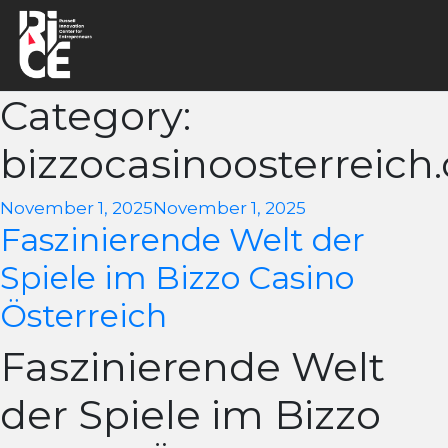
Category:
bizzocasinoosterreich
Posted
November 1, 2025
November 1, 2025
Faszinierende Welt der
on
Spiele im Bizzo Casino
Österreich
Faszinierende Welt
der Spiele im Bizzo