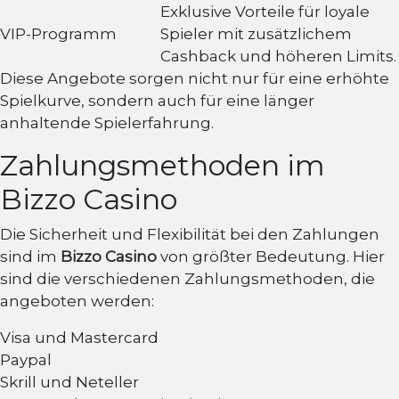
Exklusive Vorteile für loyale
VIP-Programm
Spieler mit zusätzlichem
Cashback und höheren Limits.
Diese Angebote sorgen nicht nur für eine erhöhte
Spielkurve, sondern auch für eine länger
anhaltende Spielerfahrung.
Zahlungsmethoden im
Bizzo Casino
Die Sicherheit und Flexibilität bei den Zahlungen
sind im
Bizzo Casino
von größter Bedeutung. Hier
sind die verschiedenen Zahlungsmethoden, die
angeboten werden:
Visa und Mastercard
Paypal
Skrill und Neteller