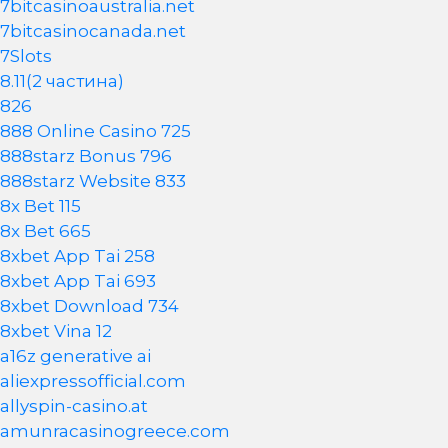
7bitcasinoaustralia.net
7bitcasinocanada.net
7Slots
8.11(2 частина)
826
888 Online Casino 725
888starz Bonus 796
888starz Website 833
8x Bet 115
8x Bet 665
8xbet App Tai 258
8xbet App Tai 693
8xbet Download 734
8xbet Vina 12
a16z generative ai
aliexpressofficial.com
allyspin-casino.at
amunracasinogreece.com