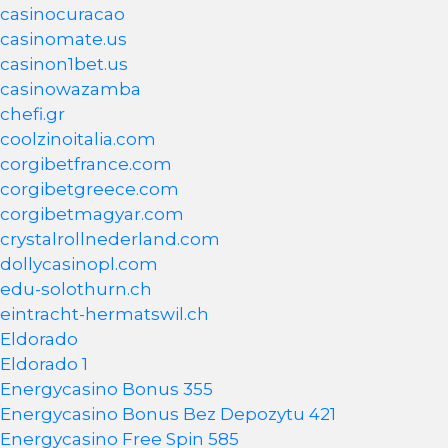
casinocuracao
casinomate.us
casinon1bet.us
casinowazamba
chefi.gr
coolzinoitalia.com
corgibetfrance.com
corgibetgreece.com
corgibetmagyar.com
crystalrollnederland.com
dollycasinopl.com
edu-solothurn.ch
eintracht-hermatswil.ch
Eldorado
Eldorado 1
Energycasino Bonus 355
Energycasino Bonus Bez Depozytu 421
Energycasino Free Spin 585