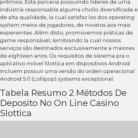
prêmios. Esta parceria possuindo líderes de uma
indústria responsable alguma chollo diversificada e
de alta qualidade, la cual satisfaz los dos operating
system meios de jogadores, de novatos aos mais
experientes. Além disto, promovemos práticas de
game responsável, lembrando la cual nossos
serviços são destinados exclusivamente a maiores
de eighteen anos. Os requisitos de sistema pra o
aplicativo móvel Slottica em dispositivos Android
incluem possuir uma versão do orden operacional
Android 5.0 (Lollipop) systems exceptional.
Tabela Resumo 2 Métodos De
Deposito No On Line Casino
Slottica