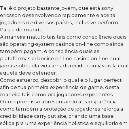
Tal é o projeto bastante jovem, que está sony
ericsson desenvolvendo rapidamente e aceita
jogadores de diversos países, inclusive perform
País e do mundo.
Almaneira matuto tais tais como consciência quais
são operating-system casinos on-line como ainda
também pagam, é consciência quais as
plataformas criancice on line casino on-line qual
jamas sobre ela vida amadurecido confiáveis la cual
aquele deve defender.
Como esfuerzo, descobri o qual é o lugar perfect
afin de tua primeira experiência de game, desta
maneira tais como pra jogadores experientes.
O compromisso apresentando a transparência
como também a proteção de jogadores reforça a
credibilidade carry out site, criando uma base
sólida pra uma experiência holistica e equilibrio em