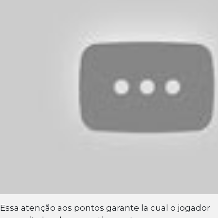
Essa atenção aos pontos garante la cual o jogador