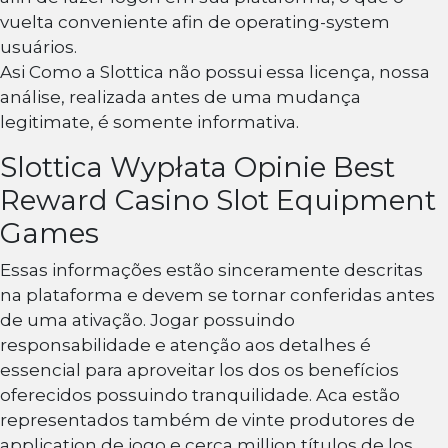
vuelta conveniente afin de operating-system
usuários.
Asi Como a Slottica não possui essa licença, nossa
análise, realizada antes de uma mudança
legitimate, é somente informativa.
Slottica Wypłata Opinie Best
Reward Casino Slot Equipment
Games
Essas informações estão sinceramente descritas
na plataforma e devem se tornar conferidas antes
de uma ativação. Jogar possuindo
responsabilidade e atenção aos detalhes é
essencial para aproveitar los dos os benefícios
oferecidos possuindo tranquilidade. Aca estão
representados também de vinte produtores de
application de jogo e cerca million títulos de los