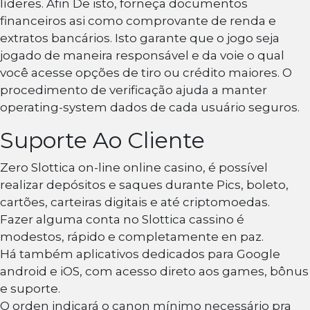
líderes. Afin De isto, forneça documentos
financeiros asi como comprovante de renda e
extratos bancários. Isto garante que o jogo seja
jogado de maneira responsável e da voie o qual
você acesse opções de tiro ou crédito maiores. O
procedimento de verificação ajuda a manter
operating-system dados de cada usuário seguros.
Suporte Ao Cliente
Zero Slottica on-line online casino, é possível
realizar depósitos e saques durante Pics, boleto,
cartões, carteiras digitais e até criptomoedas.
Fazer alguma conta no Slottica cassino é
modestos, rápido e completamente en paz.
Há também aplicativos dedicados para Google
android e iOS, com acesso direto aos games, bônus
e suporte.
O orden indicará o canon mínimo necessário pra