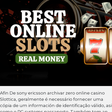
Afin De sony ericsson archivar zero online casino
Slottica, geralmente é necessário fornecer uma
cópia de um información de identificação válido, asi
como o RG systems passaporte. Também tem an