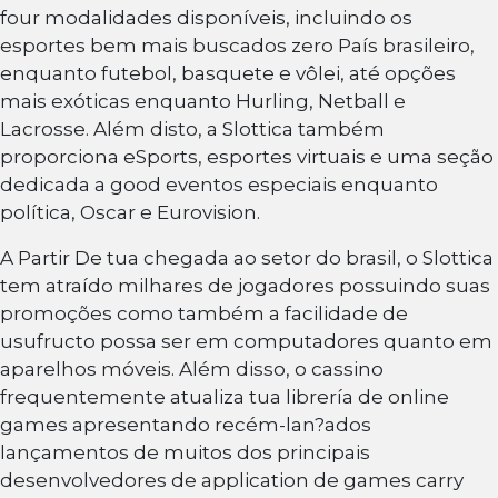
four modalidades disponíveis, incluindo os
esportes bem mais buscados zero País brasileiro,
enquanto futebol, basquete e vôlei, até opções
mais exóticas enquanto Hurling, Netball e
Lacrosse. Além disto, a Slottica também
proporciona eSports, esportes virtuais e uma seção
dedicada a good eventos especiais enquanto
política, Oscar e Eurovision.
A Partir De tua chegada ao setor do brasil, o Slottica
tem atraído milhares de jogadores possuindo suas
promoções como também a facilidade de
usufructo possa ser em computadores quanto em
aparelhos móveis. Além disso, o cassino
frequentemente atualiza tua librería de online
games apresentando recém-lan?ados
lançamentos de muitos dos principais
desenvolvedores de application de games carry