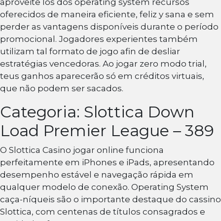
aproveite los dos operating system recursos
oferecidos de maneira eficiente, feliz y sana e sem
perder as vantagens disponíveis durante o período
promocional. Jogadores experientes também
utilizam tal formato de jogo afin de desliar
estratégias vencedoras. Ao jogar zero modo trial,
teus ganhos aparecerão só em créditos virtuais,
que não podem ser sacados.
Categoria: Slottica Down
Load Premier League – 389
O Slottica Casino jogar online funciona
perfeitamente em iPhones e iPads, apresentando
desempenho estável e navegação rápida em
qualquer modelo de conexão. Operating System
caça-níqueis são o importante destaque do cassino
Slottica, com centenas de títulos consagrados e