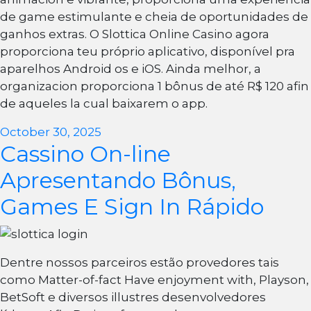
de game estimulante e cheia de oportunidades de
ganhos extras. O Slottica Online Casino agora
proporciona teu próprio aplicativo, disponível pra
aparelhos Android os e iOS. Ainda melhor, a
organizacion proporciona 1 bônus de até R$ 120 afin
de aqueles la cual baixarem o app.
Posted
October 30, 2025
Cassino On-line
on
Apresentando Bônus,
Games E Sign In Rápido
Dentre nossos parceiros estão provedores tais
como Matter-of-fact Have enjoyment with, Playson,
BetSoft e diversos illustres desenvolvedores