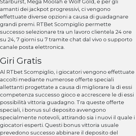
Starburst, Mega Moolah e Wolf Gold, e per gli
amanti dei jackpot progressivi, ci vengono
effettuate diverse opzioni a causa di guadagnare
grandi premi. RTBet Scompiglio permette
successo selezionare tra un lavoro clientela 24 ore
su 24, 7 giorni su 7 tramite chat dal vivo o supporto
canale posta elettronica.
Giri Gratis
Al RTbet Scompiglio, i giocatori vengono effettuate
accolti mediante numerose offerte speciali
allettanti progettate a causa di migliorare la di essi
competenza successo gioco e accrescere le di essi
possibilità vittoria guadagno. Tra queste offerte
speciali, i bonus sul deposito avvengono
specialmente notevoli, attirando sia i nuovi il quale i
giocatori esperti. Questi bonus vittoria usuale
prevedono successo abbinare il deposito del