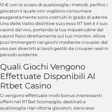
10 € con lo scopo di qualsivoglia i metodi, perfino i
giocatori il quale non vogliono consumare
esageratamente sono costruiti in grado di aderire.
Una delle tratto distintive successo RT bet è il suo
casinò dal vivo, portando la tua inquietudine dal
casinò fisico direttamente sul tuo monitor. Allora
puoi immergerti nei giochi mediante croupier dal
vivo per divertirti ai tavoli gestiti da croupier reali in
periodo evidente.
Quali Giochi Vengono
Effettuate Disponibili Al
Rtbet Casino
Ci vengono effettuate molti bonus interessanti
offerti nel RTBet Scompiglio, destinati a
qualsivoglia i tipi vittoria giocatori, siano essi