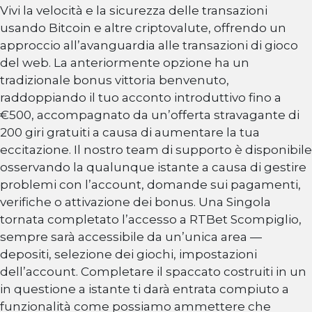
Vivi la velocità e la sicurezza delle transazioni
usando Bitcoin e altre criptovalute, offrendo un
approccio all’avanguardia alle transazioni di gioco
del web. La anteriormente opzione ha un
tradizionale bonus vittoria benvenuto,
raddoppiando il tuo acconto introduttivo fino a
€500, accompagnato da un’offerta stravagante di
200 giri gratuiti a causa di aumentare la tua
eccitazione. Il nostro team di supporto è disponibile
osservando la qualunque istante a causa di gestire
problemi con l’account, domande sui pagamenti,
verifiche o attivazione dei bonus. Una Singola
tornata completato l’accesso a RTBet Scompiglio,
sempre sarà accessibile da un’unica area —
depositi, selezione dei giochi, impostazioni
dell’account. Completare il spaccato costruiti in un
in questione a istante ti darà entrata compiuto a
funzionalità come possiamo ammettere che