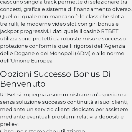
ciascuno singola track permette di selezionare tra
concetti, grafica e sistema di finanziamento diverso.
Quello il quale non mancano è le classiche slot a
tre rulli, le moderne video slot con giri bonus e
jackpot progressivi. I dati quale il casinò RTBET
utilizza sono protetti da robuste misure successo
protezione conformi a quelli rigorosi dell’Agenzia
delle Dogane e dei Monopoli (ADM) e alle norme
dell’Unione Europea.
Opzioni Successo Bonus Di
Benvenuto
RTBet si impegna a somministrare un’esperienza
senza soluzione successo continuità ai suoi clienti,
mediante un servizio clienti dedicato per assistere
mediante eventuali problemi relativi a depositi e
prelievi.
Ciascuno sistema che utilizziamo —