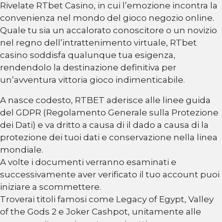
Rivelate RTbet Casino, in cui l’emozione incontra la
convenienza nel mondo del gioco negozio online.
Quale tu sia un accalorato conoscitore o un novizio
nel regno dell’intrattenimento virtuale, RTbet
casino soddisfa qualunque tua esigenza,
rendendolo la destinazione definitiva per
un’avventura vittoria gioco indimenticabile.
A nasce codesto, RTBET aderisce alle linee guida
del GDPR (Regolamento Generale sulla Protezione
dei Dati) e va dritto a causa di il dado a causa di la
protezione dei tuoi dati e conservazione nella linea
mondiale.
A volte i documenti verranno esaminati e
successivamente aver verificato il tuo account puoi
iniziare a scommettere.
Troverai titoli famosi come Legacy of Egypt, Valley
of the Gods 2 e Joker Cashpot, unitamente alle