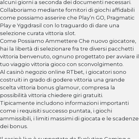
alcuni giorni a seconda dei documenti necessari.
Collaboriamo mediante fornitori di giochi affidabili
come possiamo asserire che Play’n GO, Pragmatic
Play e Yggdrasil con lo traguardo di dare una
selezione curata vittoria slot.
Come Possiamo Ammettere Che nuovo giocatore,
hai la libertà di selezionare fra tre diversi pacchetti
vittoria benvenuto, ognuno progettato per avviare il
tuo viaggio vittoria gioco con sconvolgimento.
Al casinò negozio online RTbet, i giocatori sono
costruiti in grado di godere vittoria una grande
scelta vittoria bonus glamour, compresa la
possibilità vittoria chiedere giri gratuiti.
Tipicamente includono informazioni importanti
come i requisiti successo puntata, i giochi
ammissibili, i limiti massimi di giocata e le scadenze
dei bonus.