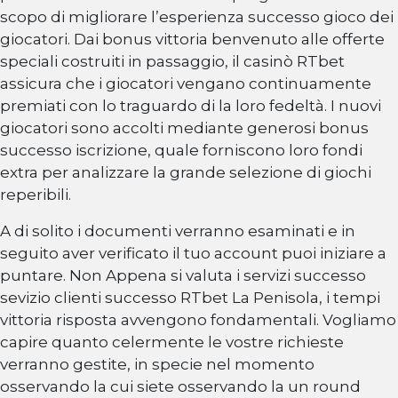
scopo di migliorare l’esperienza successo gioco dei
giocatori. Dai bonus vittoria benvenuto alle offerte
speciali costruiti in passaggio, il casinò RTbet
assicura che i giocatori vengano continuamente
premiati con lo traguardo di la loro fedeltà. I nuovi
giocatori sono accolti mediante generosi bonus
successo iscrizione, quale forniscono loro fondi
extra per analizzare la grande selezione di giochi
reperibili.
A di solito i documenti verranno esaminati e in
seguito aver verificato il tuo account puoi iniziare a
puntare. Non Appena si valuta i servizi successo
sevizio clienti successo RTbet La Penisola, i tempi
vittoria risposta avvengono fondamentali. Vogliamo
capire quanto celermente le vostre richieste
verranno gestite, in specie nel momento
osservando la cui siete osservando la un round