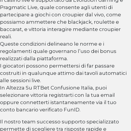
Il casinò live è supportato da Evolution Gaming e
Pragmatic Live, quale consente agli utenti di
partecipare a giochi con croupier dal vivo, come
possiamo ammettere che blackjack, roulette e
baccarat, e vittoria interagire mediante croupier
reali.
Queste condizioni delineano le norme e i
regolamenti quale governano l’uso dei bonus
realizzati dalla piattaforma.
I giocatori possono permettersi di far passare
costruiti in qualunque attimo dai tavoli automatici
alle sessioni live.
In Altezza Su RTBet Confusione Italia, puoi
selezionare vittoria registrarti con la tua email
oppure connetterti istantaneamente via il tuo
conto bancario verificato FunID.
Il nostro team successo supporto specializzato
permette di scegliere tra risposte rapide e