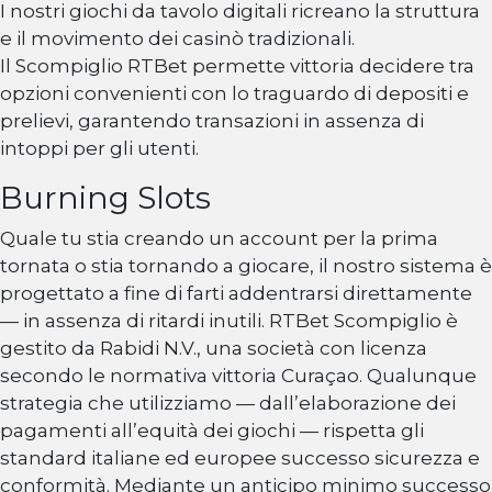
I nostri giochi da tavolo digitali ricreano la struttura
e il movimento dei casinò tradizionali.
Il Scompiglio RTBet permette vittoria decidere tra
opzioni convenienti con lo traguardo di depositi e
prelievi, garantendo transazioni in assenza di
intoppi per gli utenti.
Burning Slots
Quale tu stia creando un account per la prima
tornata o stia tornando a giocare, il nostro sistema è
progettato a fine di farti addentrarsi direttamente
— in assenza di ritardi inutili. RTBet Scompiglio è
gestito da Rabidi N.V., una società con licenza
secondo le normativa vittoria Curaçao. Qualunque
strategia che utilizziamo — dall’elaborazione dei
pagamenti all’equità dei giochi — rispetta gli
standard italiane ed europee successo sicurezza e
conformità. Mediante un anticipo minimo successo