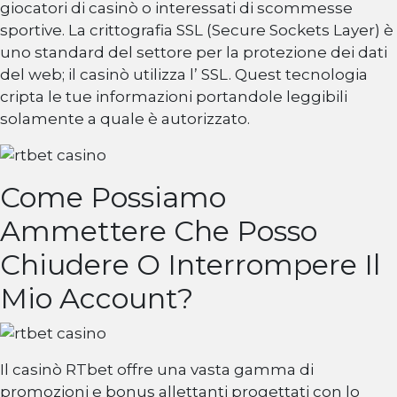
giocatori di casinò o interessati di scommesse
sportive. La crittografia SSL (Secure Sockets Layer) è
uno standard del settore per la protezione dei dati
del web; il casinò utilizza l’ SSL. Quest tecnologia
cripta le tue informazioni portandole leggibili
solamente a quale è autorizzato.
Come Possiamo
Ammettere Che Posso
Chiudere O Interrompere Il
Mio Account?
Il casinò RTbet offre una vasta gamma di
promozioni e bonus allettanti progettati con lo