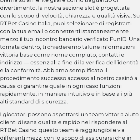
brama solamente girare con lo traguardo di
divertimento, la nostra sezione slot è progettata
con lo scopo di velocità, chiarezza e qualità visiva. Su
RTBet Casino Italia, puoi selezionare di registrarti
con la tua email o connetterti istantaneamente
mezzo il tuo incontro bancario verificato FunID. Una
tornata dentro, ti chiederemo talune informazioni
vittoria base come nome compiuto, contatti e
indirizzo — essenziali a fine di la verifica dell’identità
e la conformità. Abbiamo semplificato il
procedimento successo accesso al nostro casinò a
causa di garantire quale in ogni caso funzioni
rapidamente, in maniera intuitivo e in base a i più
alti standard di sicurezza.
I giocatori possono aspettarsi un team vittoria aiuto
clienti di sana qualita e rapido nel rispondere al
RTBet Casino; questo team è raggiungibile via
differenti mezzi con lo scopo di assicurarsi che in