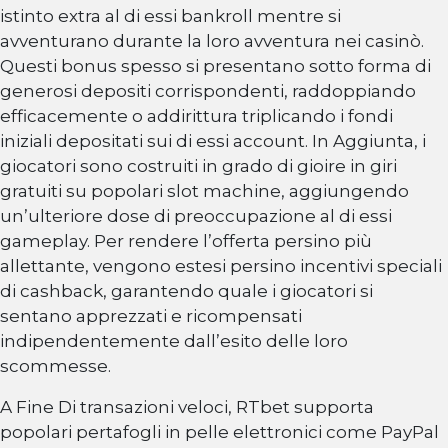
istinto extra al di essi bankroll mentre si
avventurano durante la loro avventura nei casinò.
Questi bonus spesso si presentano sotto forma di
generosi depositi corrispondenti, raddoppiando
efficacemente o addirittura triplicando i fondi
iniziali depositati sui di essi account. In Aggiunta, i
giocatori sono costruiti in grado di gioire in giri
gratuiti su popolari slot machine, aggiungendo
un’ulteriore dose di preoccupazione al di essi
gameplay. Per rendere l’offerta persino più
allettante, vengono estesi persino incentivi speciali
di cashback, garantendo quale i giocatori si
sentano apprezzati e ricompensati
indipendentemente dall’esito delle loro
scommesse.
A Fine Di transazioni veloci, RTbet supporta
popolari pertafogli in pelle elettronici come PayPal