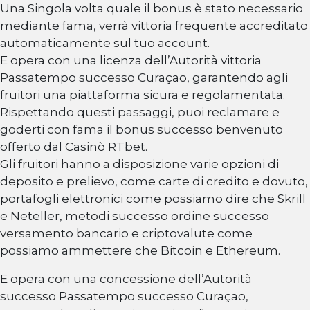
Una Singola volta quale il bonus è stato necessario
mediante fama, verrà vittoria frequente accreditato
automaticamente sul tuo account.
E opera con una licenza dell’Autorità vittoria
Passatempo successo Curaçao, garantendo agli
fruitori una piattaforma sicura e regolamentata.
Rispettando questi passaggi, puoi reclamare e
goderti con fama il bonus successo benvenuto
offerto dal Casinò RTbet.
Gli fruitori hanno a disposizione varie opzioni di
deposito e prelievo, come carte di credito e dovuto,
portafogli elettronici come possiamo dire che Skrill
e Neteller, metodi successo ordine successo
versamento bancario e criptovalute come
possiamo ammettere che Bitcoin e Ethereum.
E opera con una concessione dell’Autorità
successo Passatempo successo Curaçao,