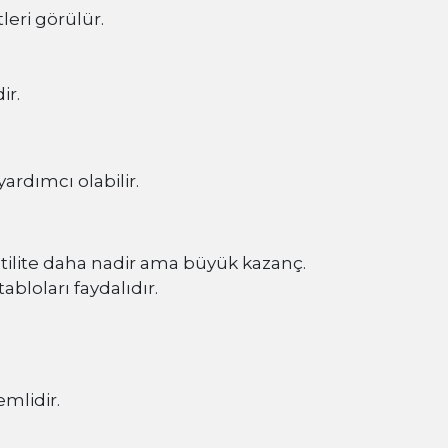
eri görülür.
ir.
ardımcı olabilir.
atilite daha nadir ama büyük kazanç.
tabloları faydalıdır.
emlidir.