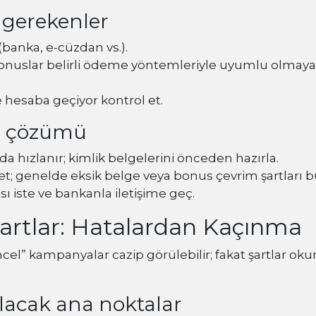
 gerekenler
anka, e-cüzdan vs.).
bonuslar belirli ödeme yöntemleriyle uyumlu olmayab
e hesaba geçiyor kontrol et.
ın çözümü
 hızlanır; kimlik belgelerini önceden hazırla.
et; genelde eksik belge veya bonus çevrim şartları 
iste ve bankanla iletişime geç.
artlar: Hatalardan Kaçınma
ncel” kampanyalar cazip görülebilir; fakat şartlar 
lacak ana noktalar