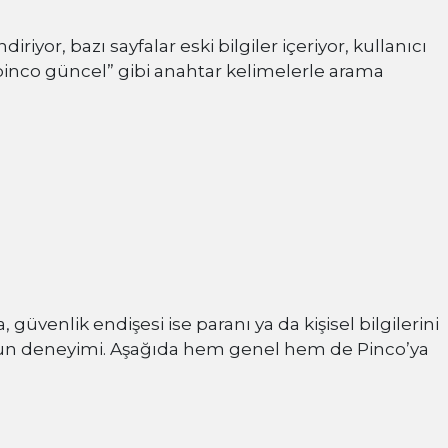
riyor, bazı sayfalar eski bilgiler içeriyor, kullanıcı
”, “pinco güncel” gibi anahtar kelimelerle arama
 güvenlik endişesi ise paranı ya da kişisel bilgilerini
i oyun deneyimi. Aşağıda hem genel hem de Pinco’ya