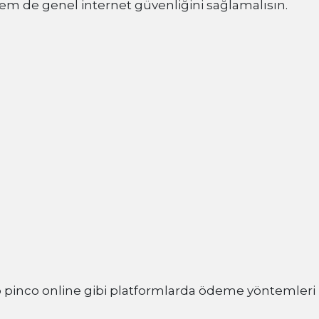
hem de genel internet güvenliğini sağlamalısın.
ino pinco online gibi platformlarda ödeme yöntemleri