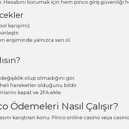
sı. Hesabını korumak için hem pinco giriş güvenliği 
cekler
ol karışımı).
inleştir.
ın erişiminde yalnızca sen ol.
lısın?
 değişiklik olup olmadığını gör.
heli hareketler olduğunu bildir.
mlarını kapat ve 2FA ekle.
o Ödemeleri Nasıl Çalışır?
fasını karıştıran konu. Pinco online casino veya cas