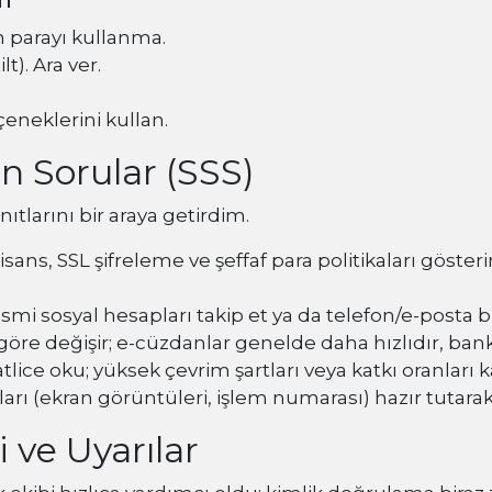
 parayı kullanma.
t). Ara ver.
eneklerini kullan.
n Sorular (SSS)
ıtlarını bir araya getirdim.
ns, SSL şifreleme ve şeffaf para politikaları gösterir. 
mi sosyal hesapları takip et ya da telefon/e-posta bild
 değişir; e-cüzdanlar genelde daha hızlıdır, banka 
tlice oku; yüksek çevrim şartları veya katkı oranları ka
ı (ekran görüntüleri, işlem numarası) hazır tutarak ta
 ve Uyarılar