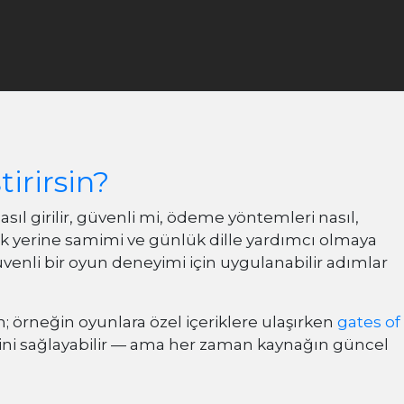
irirsin?
ıl girilir, güvenli mi, ödeme yöntemleri nasıl,
ğmak yerine samimi ve günlük dille yardımcı olmaya
venli bir oyun deneyimi için uygulanabilir adımlar
in; örneğin oyunlara özel içeriklere ulaşırken
gates of
sini sağlayabilir — ama her zaman kaynağın güncel