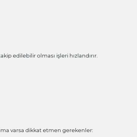
p edilebilir olması işleri hızlandırır.
ama varsa dikkat etmen gerekenler: