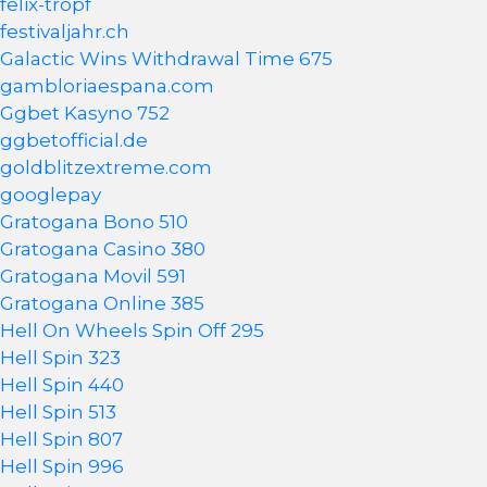
felix-tropf
festivaljahr.ch
Galactic Wins Withdrawal Time 675
gambloriaespana.com
Ggbet Kasyno 752
ggbetofficial.de
goldblitzextreme.com
googlepay
Gratogana Bono 510
Gratogana Casino 380
Gratogana Movil 591
Gratogana Online 385
Hell On Wheels Spin Off 295
Hell Spin 323
Hell Spin 440
Hell Spin 513
Hell Spin 807
Hell Spin 996