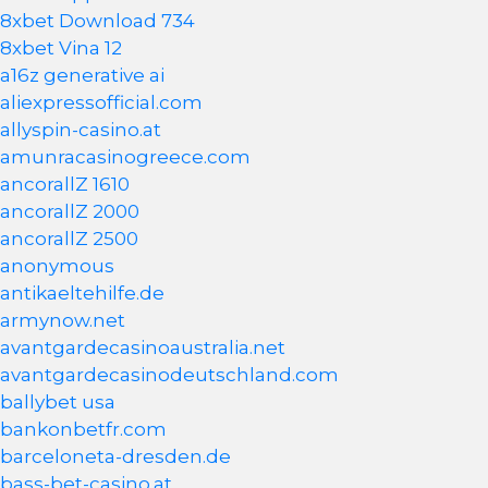
8xbet Download 734
8xbet Vina 12
a16z generative ai
aliexpressofficial.com
allyspin-casino.at
amunracasinogreece.com
ancorallZ 1610
ancorallZ 2000
ancorallZ 2500
anonymous
antikaeltehilfe.de
armynow.net
avantgardecasinoaustralia.net
avantgardecasinodeutschland.com
ballybet usa
bankonbetfr.com
barceloneta-dresden.de
bass-bet-casino.at