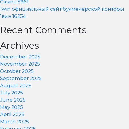
Casino.5961
1win официальный сайт букмекерской конторы
1вин.16234
Recent Comments
Archives
December 2025
November 2025
October 2025
September 2025
August 2025
July 2025
June 2025
May 2025
April 2025
March 2025
February 2025