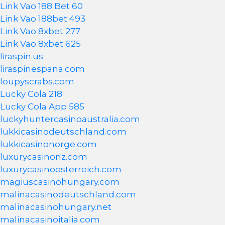
Link Vao 188 Bet 60
Link Vao 188bet 493
Link Vao 8xbet 277
Link Vao 8xbet 625
liraspin.us
liraspinespana.com
loupyscrabs.com
Lucky Cola 218
Lucky Cola App 585
luckyhuntercasinoaustralia.com
lukkicasinodeutschland.com
lukkicasinonorge.com
luxurycasinonz.com
luxurycasinoosterreich.com
magiuscasinohungary.com
malinacasinodeutschland.com
malinacasinohungary.net
malinacasinoitalia.com