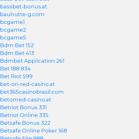
bassbet-bonus.at
bauhutte-g.com
bcgame1
bcgame2
bcgame5
Bdm Bet 152
Bdm Bet 413
Bdmbet Application 261
Bet 188 834
Bet Riot 599
bet-on-red-casino.at
bet365casinobrasil.com
betonred-casino.at
Betriot Bonus 331
Betriot Online 335
Betsafe Bonus 322
Betsafe Online Poker 168
Betsafe Site 988