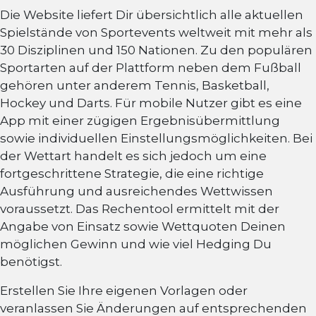
Die Website liefert Dir übersichtlich alle aktuellen
Spielstände von Sportevents weltweit mit mehr als
30 Disziplinen und 150 Nationen. Zu den populären
Sportarten auf der Plattform neben dem Fußball
gehören unter anderem Tennis, Basketball,
Hockey und Darts. Für mobile Nutzer gibt es eine
App mit einer zügigen Ergebnisübermittlung
sowie individuellen Einstellungsmöglichkeiten. Bei
der Wettart handelt es sich jedoch um eine
fortgeschrittene Strategie, die eine richtige
Ausführung und ausreichendes Wettwissen
voraussetzt. Das Rechentool ermittelt mit der
Angabe von Einsatz sowie Wettquoten Deinen
möglichen Gewinn und wie viel Hedging Du
benötigst.
Erstellen Sie Ihre eigenen Vorlagen oder
veranlassen Sie Änderungen auf entsprechenden