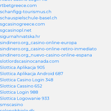
rtbetgreece.com
schanfigg-tourismus.ch
schauspielschule-basel.ch
sgcasinogreece.com
sgcasinopl.net
sigurnahrvatska.hr
sindinero.org_casino-online-europa
sindinero.org_casino-online-retiro-inmediato
sindinero.org_nuevo-casino-online-espana
slotlordscasinocanada.com
Slottica Aplikacja 905
Slottica Aplikacja Android 687
Slottica Casino Login 348
Slottica Cassino 652
Slottica Login 988
Slottica Logowanie 933
smscasino
solonebbiolo.dk