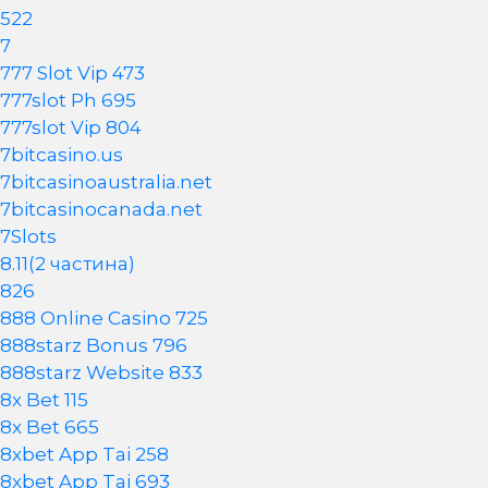
522
7
777 Slot Vip 473
777slot Ph 695
777slot Vip 804
7bitcasino.us
7bitcasinoaustralia.net
7bitcasinocanada.net
7Slots
8.11(2 частина)
826
888 Online Casino 725
888starz Bonus 796
888starz Website 833
8x Bet 115
8x Bet 665
8xbet App Tai 258
8xbet App Tai 693