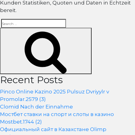
Kunden Statistiken, Quoten und Daten in Echtzeit
bereit.
Search
Search
for:
Recent Posts
Pinco Online Kazino 2025 Pulsuz Dvriyylr v
Promolar.2579 (3)
Clomid Nach der Einnahme
Мостбет ставки на спорт и слоты в казино
Mostbet.1744 (2)
Официальный сайт в Казахстане Olimp