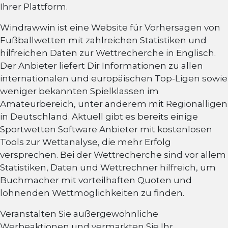
Ihrer Plattform.
Windrawwin ist eine Website für Vorhersagen von
Fußballwetten mit zahlreichen Statistiken und
hilfreichen Daten zur Wettrecherche in Englisch.
Der Anbieter liefert Dir Informationen zu allen
internationalen und europäischen Top-Ligen sowie
weniger bekannten Spielklassen im
Amateurbereich, unter anderem mit Regionalligen
in Deutschland. Aktuell gibt es bereits einige
Sportwetten Software Anbieter mit kostenlosen
Tools zur Wettanalyse, die mehr Erfolg
versprechen. Bei der Wettrecherche sind vor allem
Statistiken, Daten und Wettrechner hilfreich, um
Buchmacher mit vorteilhaften Quoten und
lohnenden Wettmöglichkeiten zu finden.
Veranstalten Sie außergewöhnliche
Werbeaktionen und vermarkten Sie Ihr