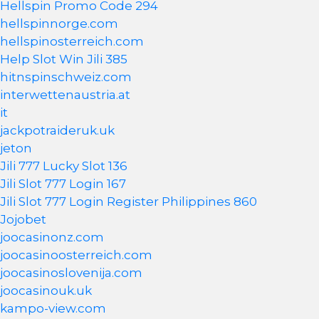
Hellspin Promo Code 294
hellspinnorge.com
hellspinosterreich.com
Help Slot Win Jili 385
hitnspinschweiz.com
interwettenaustria.at
it
jackpotraideruk.uk
jeton
Jili 777 Lucky Slot 136
Jili Slot 777 Login 167
Jili Slot 777 Login Register Philippines 860
Jojobet
joocasinonz.com
joocasinoosterreich.com
joocasinoslovenija.com
joocasinouk.uk
kampo-view.com