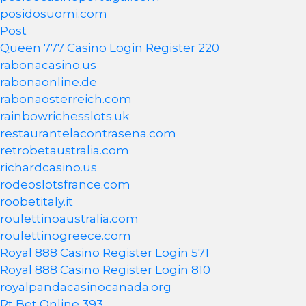
posidosuomi.com
Post
Queen 777 Casino Login Register 220
rabonacasino.us
rabonaonline.de
rabonaosterreich.com
rainbowrichesslots.uk
restaurantelacontrasena.com
retrobetaustralia.com
richardcasino.us
rodeoslotsfrance.com
roobetitaly.it
roulettinoaustralia.com
roulettinogreece.com
Royal 888 Casino Register Login 571
Royal 888 Casino Register Login 810
royalpandacasinocanada.org
Rt Bet Online 393