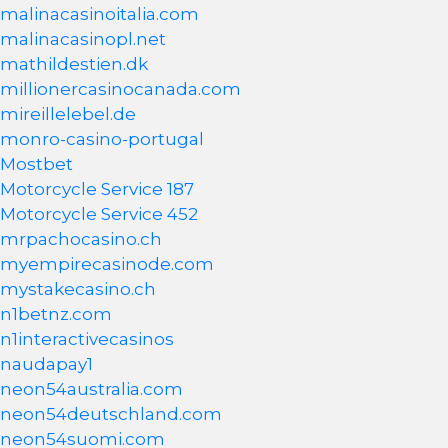
malinacasinoitalia.com
malinacasinopl.net
mathildestien.dk
millionercasinocanada.com
mireillelebel.de
monro-casino-portugal
Mostbet
Motorcycle Service 187
Motorcycle Service 452
mrpachocasino.ch
myempirecasinode.com
mystakecasino.ch
n1betnz.com
n1interactivecasinos
naudapay1
neon54australia.com
neon54deutschland.com
neon54suomi.com