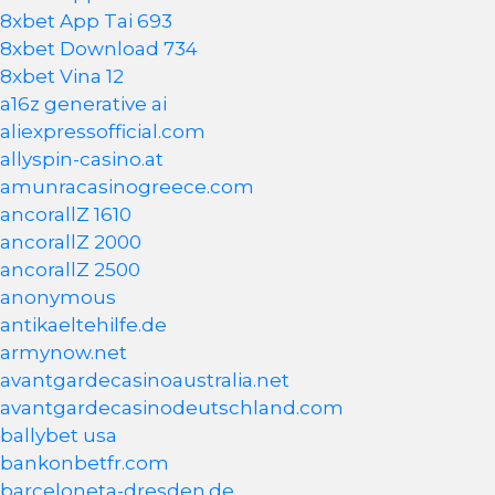
8xbet App Tai 693
8xbet Download 734
8xbet Vina 12
a16z generative ai
aliexpressofficial.com
allyspin-casino.at
amunracasinogreece.com
ancorallZ 1610
ancorallZ 2000
ancorallZ 2500
anonymous
antikaeltehilfe.de
armynow.net
avantgardecasinoaustralia.net
avantgardecasinodeutschland.com
ballybet usa
bankonbetfr.com
barceloneta-dresden.de