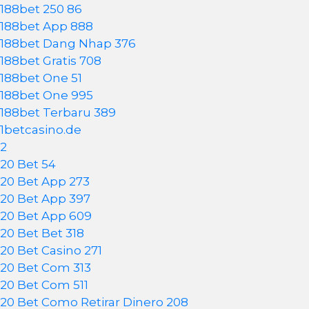
188bet 250 86
188bet App 888
188bet Dang Nhap 376
188bet Gratis 708
188bet One 51
188bet One 995
188bet Terbaru 389
1betcasino.de
2
20 Bet 54
20 Bet App 273
20 Bet App 397
20 Bet App 609
20 Bet Bet 318
20 Bet Casino 271
20 Bet Com 313
20 Bet Com 511
20 Bet Como Retirar Dinero 208