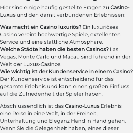
Hier sind einige häufig gestellte Fragen zu
Casino-
Luxus
und den damit verbundenen Erlebnissen:
Was macht ein Casino luxuriös?
Ein luxuriöses
Casino vereint hochwertige Spiele, exzellenten
Service und eine stattliche Atmosphäre.
Welche Städte haben die besten Casinos?
Las
Vegas, Monte Carlo und Macau sind führend in der
Welt der Luxus-Casinos.
Wie wichtig ist der Kundenservice in einem Casino?
Der Kundenservice ist entscheidend für das
gesamte Erlebnis und kann einen großen Einfluss
auf die Zufriedenheit der Spieler haben.
Abschlussendlich ist das
Casino-Luxus
Erlebnis
eine Reise in eine Welt, in der Freiheit,
Unterhaltung und Eleganz Hand in Hand gehen.
Wenn Sie die Gelegenheit haben, eines dieser