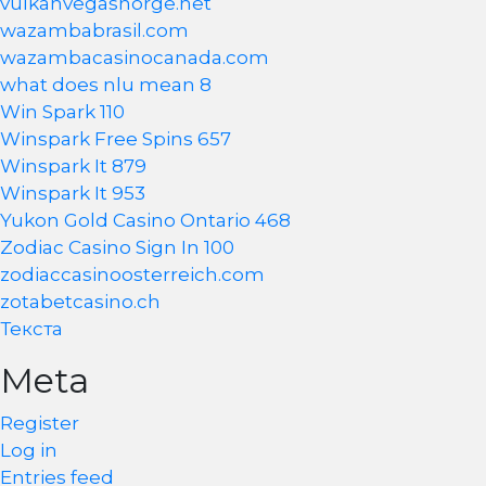
vulkanvegasnorge.net
wazambabrasil.com
wazambacasinocanada.com
what does nlu mean 8
Win Spark 110
Winspark Free Spins 657
Winspark It 879
Winspark It 953
Yukon Gold Casino Ontario 468
Zodiac Casino Sign In 100
zodiaccasinoosterreich.com
zotabetcasino.ch
Текста
Meta
Register
Log in
Entries feed