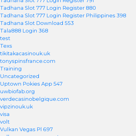
Tadhana Slot 777 Login Register 791
Tadhana Slot 777 Login Register 880
Tadhana Slot 777 Login Register Philippines 398
Tadhana Slot Download 553
Tala888 Login 368
test
Texs
tikitakacasinouk.uk
tonyspinsfrance.com
Training
Uncategorized
Uptown Pokies App 547
uwbiofab.org
verdecasinobelgique.com
vipzinouk.uk
visa
volt
Vulkan Vegas Pl 697