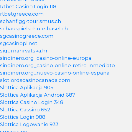
Rtbet Casino Login 118
rtbetgreece.com
schanfigg-tourismus.ch
schauspielschule-basel.ch
sgcasinogreece.com
sgcasinopl.net
sigurnahrvatska.hr
sindinero.org_casino-online-europa
sindinero.org_casino-online-retiro-inmediato
sindinero.org_nuevo-casino-online-espana
slotlordscasinocanada.com
Slottica Aplikacja 905
Slottica Aplikacja Android 687
Slottica Casino Login 348
Slottica Cassino 652
Slottica Login 988
Slottica Logowanie 933
smscasino