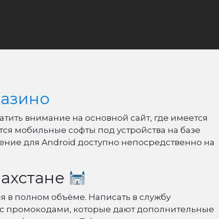
Казино
ратить внимание на основной сайт, где имеется
тся мобильные софты под устройства на базе
ение для Android доступно непосредственно на
захстане
 в полном объёме. Написать в службу
и с промокодами, которые дают дополнительные