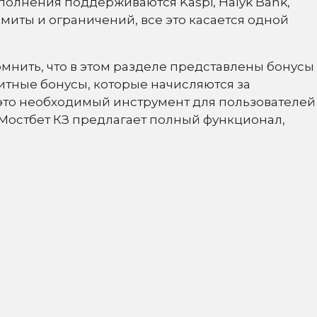
ополнения поддерживаются Kaspi, Halyk Bank,
имиты и ограничений, все это касается одной
омнить, что в этом разделе представлены бонусы
озитные бонусы, которые начисляются за
это необходимый инструмент для пользователей
К Мостбет КЗ предлагает полный функционал,