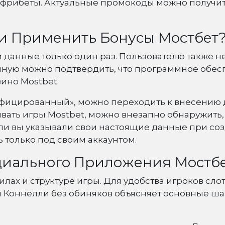
фрибеты. Актуальные промокоды можно получить
 и Применить Бонусы Мостбет
 данные только один раз. Пользователю также н
учную можно подтвердить, что программное обес
зино Mostbet.
рифицированный», можно переходить к внесению д
вать игры Mostbet, можно внезапно обнаружить,
сли вы указывали свои настоящие данные при со
 только под своим аккаунтом.
циального Приложения Мостбе
лах и структуре игры. Для удобства игроков сло
кл Коннелли без обиняков объясняет основные ш