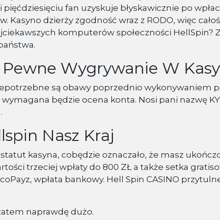
 pięćdziesięciu fan uzyskuje błyskawicznie po wpłaci
 Kasyno dzierży zgodność wraz z RODO, więc całoś
jciekawszych komputerów społeczności HellSpin? Za
 państwa.
ć Pewne Wygrywanie W Kasy
niepotrzebne są obawy poprzednio wykonywaniem pł
, wymagana będzie ocena konta. Nosi pani nazwę KYC
.
spin Nasz Kraj
tatut kasyna, cobędzie oznaczało, że masz ukończone
tości trzeciej wpłaty do 800 ZŁ a także setka gratis
ecoPayz, wpłata bankowy. Hell Spin CASINO przytul
ę zatem naprawdę dużo.