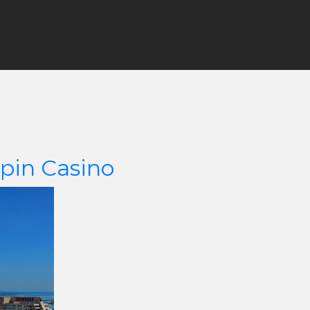
pin Casino