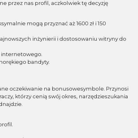
rzez nas profil, aczkolwiek tę decyzję
symalnie mogą przyznać aż 1600 zł i 150
ajnowszych inżynierii i dostosowaniu witryny do
 internetowego.
dnorękiego bandyty.
nane oczekiwanie na bonusowesymbole. Przynosi
czy, którzy cenią swój okres, narzędzieszukania
dnajdzie.
ofil.