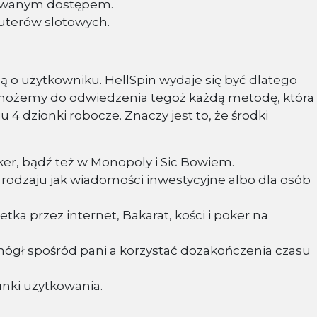
zowanym dostępem.
uterów slotowych.
ą o użytkowniku. HellSpin wydaje się być dlatego
możemy do odwiedzenia tegoż każdą metodę, która
dzionki robocze. Znaczy jest to, że środki
er, bądź też w Monopoly i Sic Bowiem.
odzaju jak wiadomości inwestycyjne albo dla osób
a przez internet, Bakarat, kości i poker na
mógł spośród pani a korzystać dozakończenia czasu
unki użytkowania.