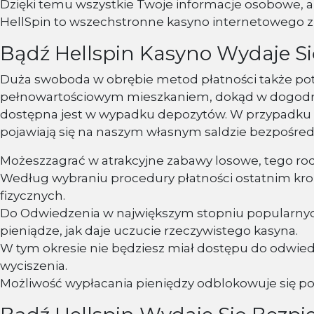
Dzięki temu wszystkie Twoje informacje osobowe,
HellSpin to wszechstronne kasyno internetowego
Bądź Hellspin Kasyno Wydaje Si
Duża swoboda w obrębie metod płatności także potwi
pełnowartościowym mieszkaniem, dokąd w dogodny
dostępna jest w wypadku depozytów. W przypadku re
pojawiają się na naszym własnym saldzie bezpośred
Możeszzagrać w atrakcyjne zabawy losowe, tego rodz
Według wybraniu procedury płatności ostatnim kro
fizycznych.
Do Odwiedzenia w największym stopniu popularnych k
pieniądze, jak daje uczucie rzeczywistego kasyna.
W tym okresie nie będziesz miał dostępu do odwied
wyciszenia.
Możliwość wypłacania pieniędzy odblokowuje się po