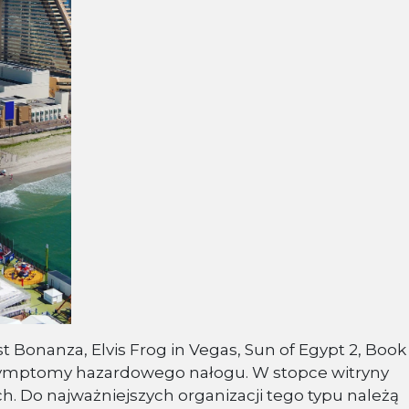
Bonanza, Elvis Frog in Vegas, Sun of Egypt 2, Book
ą symptomy hazardowego nałogu. W stopce witryny
 Do najważniejszych organizacji tego typu należą