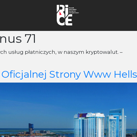
nus 71
ch usług płatniczych, w naszym kryptowalut. –
Oficjalnej Strony Www Hells