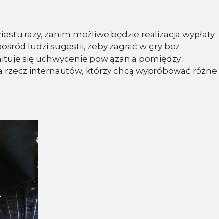
stu razy, zanim możliwe będzie realizacja wypłaty.
śród ludzi sugestii, żeby zagrać w gry bez
mituje się uchwycenie powiązania pomiędzy
a rzecz internautów, którzy chcą wypróbować różne