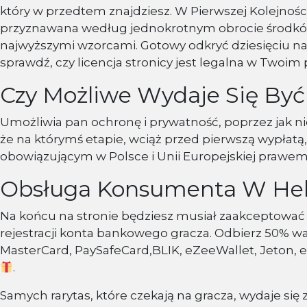
który w przedtem znajdziesz. W Pierwszej Kolejności
przyznawana według jednokrotnym obrocie środków.
najwyższymi wzorcami. Gotowy odkryć dziesięciu na
sprawdź, czy licencja stronicy jest legalna w Twoim
Czy Możliwe Wydaje Się By
Umożliwia pan ochronę i prywatność, poprzez jak 
że na którymś etapie, wciąż przed pierwszą wypłatą
obowiązującym w Polsce i Unii Europejskiej prawem
Obsługa Konsumenta W Hell
Na końcu na stronie będziesz musiał zaakceptować s
rejestracji konta bankowego gracza. Odbierz 50% war
MasterCard, PaySafeCard,BLIK, eZeeWallet, Jeton, 
.
Samych rarytas, które czekają na gracza, wydaje si