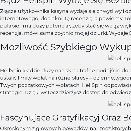
Bądź Hellspin Wydaje Się Bezpi
Złącze użytkownika kasyna wydaje się chwytliwy i dz
internetowego, docieknij tę recenzję, a powiemy Tob
pułapie i ma duży potencjał, żeby stać się wciąż wi
recenzja, mówi sama zbytnio mojej dziurki. Wydaje Si
Możliwość Szybkiego Wyku
HellSpin kładzie duży nacisk na trafne podejście 
ustalić limity wpłat na różne okresy – dzienne,tygo
Twych początkowych wpłatach. HellSpin odpowiada o
strategie. Dzięki wsteczdzierżysz dostęp do odwie
Fascynujące Gratyfikacyj Oraz 
Określonym z głównych powodów, na rzecz których bę