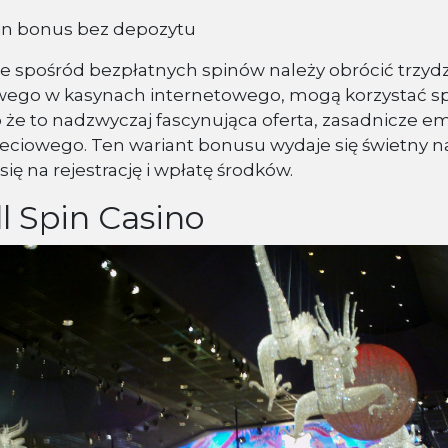
 spośród bezpłatnych spinów należy obrócić trzydzie
owego w kasynach internetowego, mogą korzystać spo
że to nadzwyczaj fascynująca oferta, zasadnicze e
eciowego. Ten wariant bonusu wydaje się świetny n
ę na rejestrację i wpłatę środków.
 Spin Casino