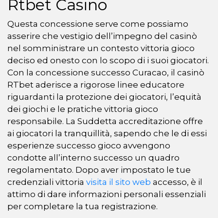
Rtbet Casino
Questa concessione serve come possiamo
asserire che vestigio dell’impegno del casinò
nel somministrare un contesto vittoria gioco
deciso ed onesto con lo scopo di i suoi giocatori.
Con la concessione successo Curacao, il casinò
RTbet aderisce a rigorose linee educatore
riguardanti la protezione dei giocatori, l’equità
dei giochi e le pratiche vittoria gioco
responsabile. La Suddetta accreditazione offre
ai giocatori la tranquillità, sapendo che le di essi
esperienze successo gioco avvengono
condotte all’interno successo un quadro
regolamentato. Dopo aver impostato le tue
credenziali vittoria
visita il sito web
accesso, è il
attimo di dare informazioni personali essenziali
per completare la tua registrazione.