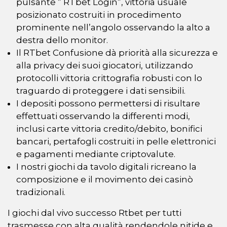
pulsante ” RTbet Login”, vittoria usuale
posizionato costruiti in procedimento
prominente nell’angolo osservando la alto a
destra dello monitor.
Il RTbet Confusione dà priorità alla sicurezza e
alla privacy dei suoi giocatori, utilizzando
protocolli vittoria crittografia robusti con lo
traguardo di proteggere i dati sensibili.
I depositi possono permettersi di risultare
effettuati osservando la differenti modi,
inclusi carte vittoria credito/debito, bonifici
bancari, pertafogli costruiti in pelle elettronici
e pagamenti mediante criptovalute.
I nostri giochi da tavolo digitali ricreano la
composizione e il movimento dei casinò
tradizionali.
I giochi dal vivo successo Rtbet per tutti
trasmesse con alta qualità rendendole nitide e