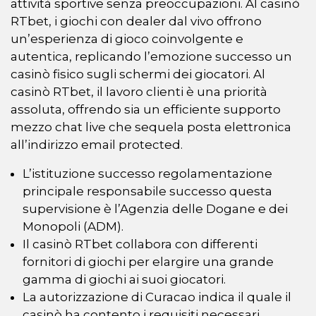
attività sportive senza preoccupazioni. Al casinò
RTbet, i giochi con dealer dal vivo offrono
un’esperienza di gioco coinvolgente e
autentica, replicando l’emozione successo un
casinò fisico sugli schermi dei giocatori. Al
casinò RTbet, il lavoro clienti è una priorità
assoluta, offrendo sia un efficiente supporto
mezzo chat live che sequela posta elettronica
all’indirizzo email protected.
L’istituzione successo regolamentazione
principale responsabile successo questa
supervisione è l’Agenzia delle Dogane e dei
Monopoli (ADM).
Il casinò RTbet collabora con differenti
fornitori di giochi per elargire una grande
gamma di giochi ai suoi giocatori.
La autorizzazione di Curacao indica il quale il
casinò ha contento i requisiti necessari