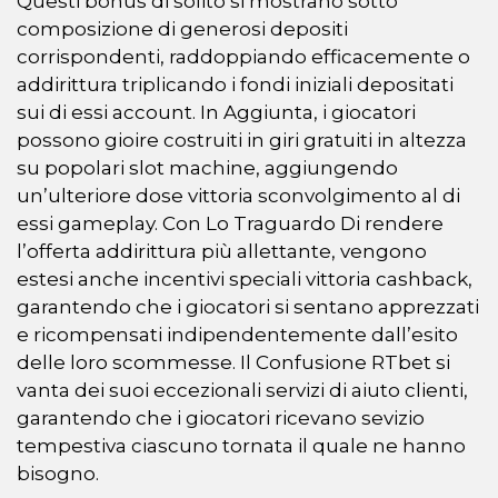
Questi bonus di solito si mostrano sotto
composizione di generosi depositi
corrispondenti, raddoppiando efficacemente o
addirittura triplicando i fondi iniziali depositati
sui di essi account. In Aggiunta, i giocatori
possono gioire costruiti in giri gratuiti in altezza
su popolari slot machine, aggiungendo
un’ulteriore dose vittoria sconvolgimento al di
essi gameplay. Con Lo Traguardo Di rendere
l’offerta addirittura più allettante, vengono
estesi anche incentivi speciali vittoria cashback,
garantendo che i giocatori si sentano apprezzati
e ricompensati indipendentemente dall’esito
delle loro scommesse. Il Confusione RTbet si
vanta dei suoi eccezionali servizi di aiuto clienti,
garantendo che i giocatori ricevano sevizio
tempestiva ciascuno tornata il quale ne hanno
bisogno.