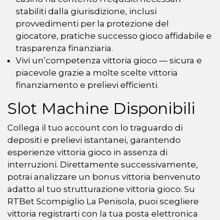
stabiliti dalla giurisdizione, inclusi
provvedimenti per la protezione del
giocatore, pratiche successo gioco affidabile e
trasparenza finanziaria.
Vivi un’competenza vittoria gioco — sicura e
piacevole grazie a molte scelte vittoria
finanziamento e prelievi efficienti.
Slot Machine Disponibili
Collega il tuo account con lo traguardo di
depositi e prelievi istantanei, garantendo
esperienze vittoria gioco in assenza di
interruzioni. Direttamente successivamente,
potrai analizzare un bonus vittoria benvenuto
adatto al tuo strutturazione vittoria gioco. Su
RTBet Scompiglio La Penisola, puoi scegliere
vittoria registrarti con la tua posta elettronica