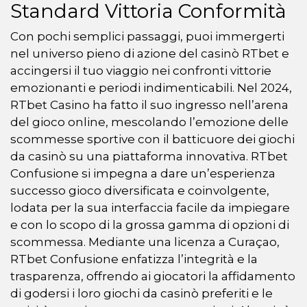
Standard Vittoria Conformità
Con pochi semplici passaggi, puoi immergerti
nel universo pieno di azione del casinò RTbet e
accingersi il tuo viaggio nei confronti vittorie
emozionanti e periodi indimenticabili. Nel 2024,
RTbet Casino ha fatto il suo ingresso nell’arena
del gioco online, mescolando l’emozione delle
scommesse sportive con il batticuore dei giochi
da casinò su una piattaforma innovativa. RTbet
Confusione si impegna a dare un’esperienza
successo gioco diversificata e coinvolgente,
lodata per la sua interfaccia facile da impiegare
e con lo scopo di la grossa gamma di opzioni di
scommessa. Mediante una licenza a Curaçao,
RTbet Confusione enfatizza l’integrità e la
trasparenza, offrendo ai giocatori la affidamento
di godersi i loro giochi da casinò preferiti e le