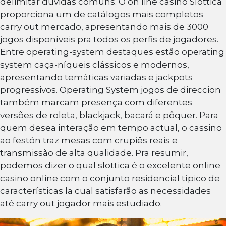
delimitar dúvidas comuns. O on line casino Slottica
proporciona um de catálogos mais completos
carry out mercado, apresentando mais de 3000
jogos disponíveis pra todos os perfis de jogadores.
Entre operating-system destaques estão operating
system caça-níqueis clássicos e modernos,
apresentando temáticas variadas e jackpots
progressivos. Operating System jogos de direccion
também marcam presença com diferentes
versões de roleta, blackjack, bacará e pôquer. Para
quem desea interação em tempo actual, o cassino
ao festón traz mesas com crupiês reais e
transmissão de alta qualidade. Pra resumir,
podemos dizer o qual slottica é o excelente online
casino online com o conjunto residencial típico de
características la cual satisfarão as necessidades
até carry out jogador mais estudiado.