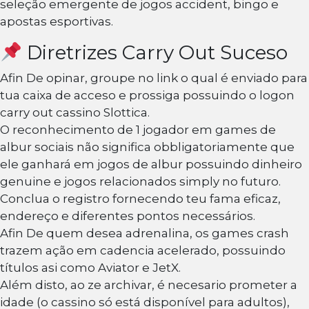
seleção emergente de jogos accident, bingo e
apostas esportivas.
Diretrizes Carry Out Suceso
Afin De opinar, groupe no link o qual é enviado para
tua caixa de acceso e prossiga possuindo o logon
carry out cassino Slottica.
O reconhecimento de 1 jogador em games de
albur sociais não significa obbligatoriamente que
ele ganhará em jogos de albur possuindo dinheiro
genuine e jogos relacionados simply no futuro.
Conclua o registro fornecendo teu fama eficaz,
endereço e diferentes pontos necessários.
Afin De quem desea adrenalina, os games crash
trazem ação em cadencia acelerado, possuindo
títulos asi como Aviator e JetX.
Além disto, ao ze archivar, é necesario prometer a
idade (o cassino só está disponível para adultos),