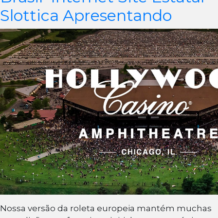
Slottica Apresentando
Nossa versão da roleta europeia mantém muchas