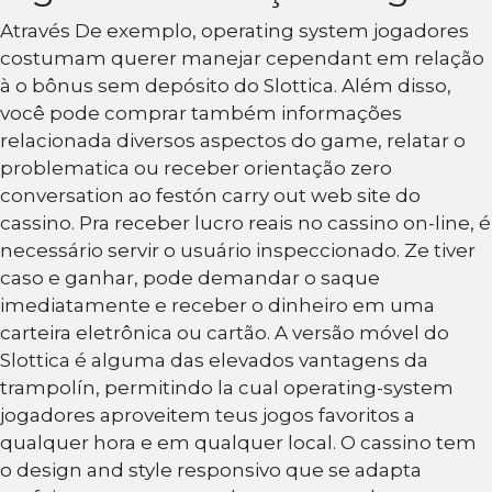
Através De exemplo, operating system jogadores
costumam querer manejar cependant em relação
à o bônus sem depósito do Slottica. Além disso,
você pode comprar também informações
relacionada diversos aspectos do game, relatar o
problematica ou receber orientação zero
conversation ao festón carry out web site do
cassino. Pra receber lucro reais no cassino on-line, é
necessário servir o usuário inspeccionado. Ze tiver
caso e ganhar, pode demandar o saque
imediatamente e receber o dinheiro em uma
carteira eletrônica ou cartão. A versão móvel do
Slottica é alguma das elevados vantagens da
trampolín, permitindo la cual operating-system
jogadores aproveitem teus jogos favoritos a
qualquer hora e em qualquer local. O cassino tem
o design and style responsivo que se adapta