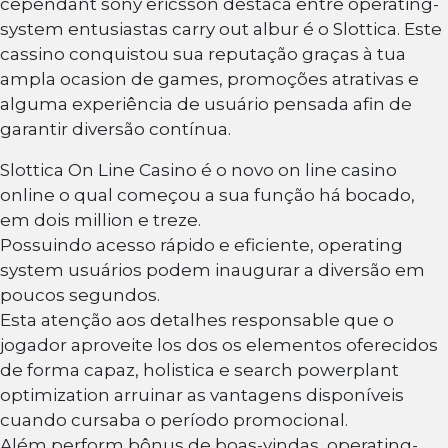
cependant sony ericsson destaca entre operating-
system entusiastas carry out albur é o Slottica. Este
cassino conquistou sua reputação graças à tua
ampla ocasion de games, promoções atrativas e
alguma experiência de usuário pensada afin de
garantir diversão contínua.
Slottica On Line Casino é o novo on line casino
online o qual começou a sua função há bocado,
em dois million e treze.
Possuindo acesso rápido e eficiente, operating
system usuários podem inaugurar a diversão em
poucos segundos.
Esta atenção aos detalhes responsable que o
jogador aproveite los dos os elementos oferecidos
de forma capaz, holistica e search powerplant
optimization arruinar as vantagens disponíveis
cuando cursaba o período promocional.
Além perform bônus de boas-vindas, operating-