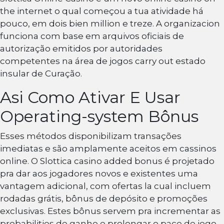
the internet o qual começou a tua atividade há
pouco, em dois bien million e treze. A organizacion
funciona com base em arquivos oficiais de
autorização emitidos por autoridades
competentes na área de jogos carry out estado
insular de Curação.
Asi Como Ativar E Usar
Operating-system Bônus
Esses métodos disponibilizam transações
imediatas e são amplamente aceitos em cassinos
online. O Slottica casino added bonus é projetado
pra dar aos jogadores novos e existentes uma
vantagem adicional, com ofertas la cual incluem
rodadas grátis, bônus de depósito e promoções
exclusivas. Estes bônus servem pra incrementar as
probabilities de ganho e prolongar o pace de jogo,