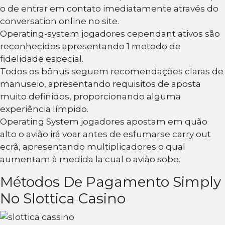
o de entrar em contato imediatamente através do
conversation online no site.
Operating-system jogadores cependant ativos são
reconhecidos apresentando 1 metodo de
fidelidade especial.
Todos os bônus seguem recomendações claras de
manuseio, apresentando requisitos de aposta
muito definidos, proporcionando alguma
experiência límpido.
Operating System jogadores apostam em quão
alto o avião irá voar antes de esfumarse carry out
ecrã, apresentando multiplicadores o qual
aumentam à medida la cual o avião sobe.
Métodos De Pagamento Simply
No Slottica Casino