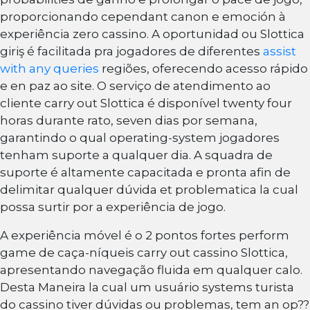
proporcionando cependant canon e emoción à
experiência zero cassino. A oportunidad ou Slottica
giriş é facilitada pra jogadores de diferentes
assist
with any queries
regiões, oferecendo acesso rápido
e en paz ao site. O serviço de atendimento ao
cliente carry out Slottica é disponível twenty four
horas durante rato, seven dias por semana,
garantindo o qual operating-system jogadores
tenham suporte a qualquer dia. A squadra de
suporte é altamente capacitada e pronta afin de
delimitar qualquer dúvida et problematica la cual
possa surtir por a experiência de jogo.
A experiência móvel é o 2 pontos fortes perform
game de caça-níqueis carry out cassino Slottica,
apresentando navegação fluida em qualquer calo.
Desta Maneira la cual um usuário systems turista
do cassino tiver dúvidas ou problemas, tem an op??