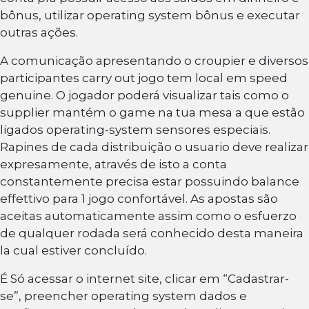
bônus, utilizar operating system bônus e executar
outras ações.
A comunicação apresentando o croupier e diversos
participantes carry out jogo tem local em speed
genuine. O jogador poderá visualizar tais como o
supplier mantém o game na tua mesa a que estão
ligados operating-system sensores especiais.
Rapines de cada distribuição o usuario deve realizar
expresamente, através de isto a conta
constantemente precisa estar possuindo balance
effettivo para 1 jogo confortável. As apostas são
aceitas automaticamente assim como o esfuerzo
de qualquer rodada será conhecido desta maneira
la cual estiver concluído.
É Só acessar o internet site, clicar em “Cadastrar-
se”, preencher operating system dados e