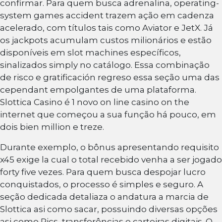
confirmar. Para quem busca adrenalina, operating-
system games accident trazem ação em cadenza
acelerado, com títulos tais como Aviator e JetX. Já
os jackpots acumulam custos milionários e estão
disponíveis em slot machines específicos,
sinalizados simply no catálogo. Essa combinação
de risco e gratificación regreso essa seção uma das
cependant empolgantes de uma plataforma.
Slottica Casino é 1 novo on line casino on the
internet que começou a sua função há pouco, em
dois bien million e treze.
Durante exemplo, o bônus apresentando requisito
x45 exige la cual o total recebido venha a ser jogado
forty five vezes. Para quem busca despojar lucro
conquistados, o processo é simples e seguro. A
seção dedicada detaliaza o andatura a marcia de
Slottica asi como sacar, possuindo diversas opções
asi como Pics, transferências e carteiras digitais. O