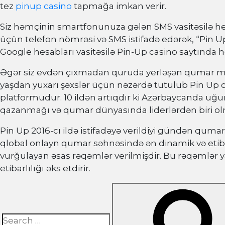
tez
pinup casino
tapmağa imkan verir.
Siz həmçinin smartfonunuza gələn SMS vasitəsilə hesa
üçün telefon nömrəsi və SMS istifadə edərək, “Pin Up
Google hesabları vasitəsilə Pin-Up casino saytında he
Əgər siz evdən çıxmadan quruda yerləşən qumar müəssi
yaşdan yuxarı şəxslər üçün nəzərdə tutulub Pin Up ca
platformudur. 10 ildən artıqdır ki Azərbaycanda uğu
qazanmağı və qumar dünyasında liderlərdən biri ol
Pin Up 2016-cı ildə istifadəyə verildiyi gündən quma
qlobal onlayn qumar səhnəsində ən dinamik və etibar
vurğulayan əsas rəqəmlər verilmişdir. Bu rəqəmlər yaln
etibarlılığı əks etdirir.