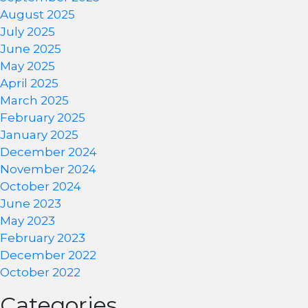
August 2025
July 2025
June 2025
May 2025
April 2025
March 2025
February 2025
January 2025
December 2024
November 2024
October 2024
June 2023
May 2023
February 2023
December 2022
October 2022
Categories