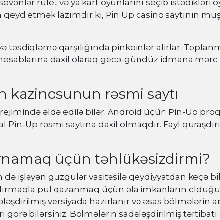
vənlər rulet və ya kart oyunlarını seçib istədikləri oy
qeyd etmək lazımdır ki, Pin Up casino saytının müş
təsdiqləmə qarşılığında pinkoinlər alırlar. Toplanmış
əxsi hesablarına daxil olaraq gecə-gündüz idmana mərc 
yn kazinosunun rəsmi saytı
jimində əldə edilə bilər. Android üçün Pin-Up proqr
al Pin-Up rəsmi saytına daxil olmaqdır. Fayl quraşdı
ynamaq üçün təhlükəsizdirmi?
də işləyən güzgülər vasitəsilə qeydiyyatdan keçə bilə
dırmaqla pul qazanmaq üçün əla imkanların olduğunu 
ələşdirilmiş versiyada hazırlanır və əsas bölmələrin a
arı görə bilərsiniz. Bölmələrin sadələşdirilmiş tərtib