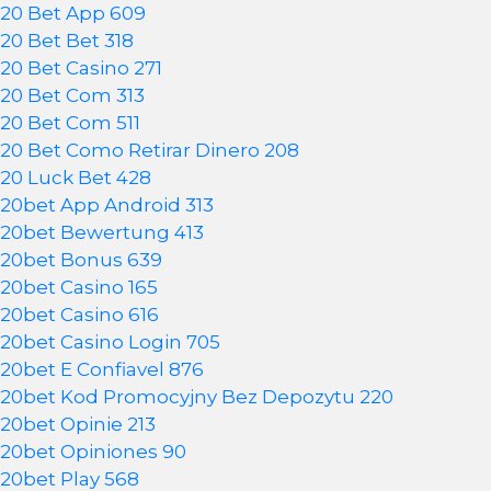
20 Bet App 609
20 Bet Bet 318
20 Bet Casino 271
20 Bet Com 313
20 Bet Com 511
20 Bet Como Retirar Dinero 208
20 Luck Bet 428
20bet App Android 313
20bet Bewertung 413
20bet Bonus 639
20bet Casino 165
20bet Casino 616
20bet Casino Login 705
20bet E Confiavel 876
20bet Kod Promocyjny Bez Depozytu 220
20bet Opinie 213
20bet Opiniones 90
20bet Play 568