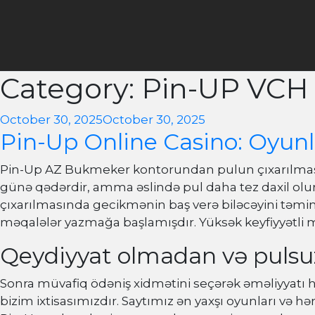
Category:
Pin-UP VCH
Posted
October 30, 2025
October 30, 2025
Pin-Up Online Casino: Oyunl
on
Pin-Up AZ Bukmeker kontorundan pulun çıxarılmasın
günə qədərdir, amma əslində pul daha tez daxil olur
çıxarılmasında gecikmənin baş verə biləcəyini təmin 
məqalələr yazmağa başlamışdır. Yüksək keyfiyyətli 
Qeydiyyat olmadan və pulsu
Sonra müvafiq ödəniş xidmətini seçərək əməliyyatı həy
bizim ixtisasımızdır. Saytımız ən yaxşı oyunları və hə