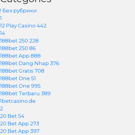
! Без рубрики
1
12 Play Casino 442
14
188bet 250 228
188bet 250 86
188bet App 888
188bet Dang Nhap 376
188bet Gratis 708
188bet One 51
188bet One 995
188bet Terbaru 389
1betcasino.de
2
20 Bet 54
20 Bet App 273
20 Bet App 397