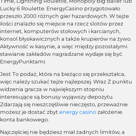
Time, Lightning Roulette, Monopoly Big Baller lub
Lucky 6 Roulette. EnergyCasino przygotowało
przeszło 2000 różnych gier hazardowych. W tejże
ilości znalazło się miejsce na rzecz slotów przez
internet, komputerów stołowych i karcianych,
konsol błyskawicznych a także krupierów na żywo.
Aktywność w kasynie, a więc między pozostałymi
stawianie zakładów nagradzane wydaje się być
EnergyPunktami.
Jest To podaż, która na bieżąco się przekształca,
więc należy szukać tejże najlepszej. Wraz Z punktu
widzenia gracza w największym stopniu
interesujące są bonusy wyjąwszy depozytu.
Zdarzają się nieszczęśliwie nieczęsto, przeważnie
możesz je dostać zbyt
energy casino
założenie
konta bankowego.
Najczęściej nie będziesz miał żadnych limitów, a