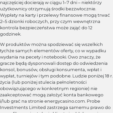
najczęściej docierają w ciągu 1–7 dni – niektórzy
użytkownicy otrzymują środki bezzwłocznie.
Wypłaty na karty i przelewy finansowe mogą trwać
2–5 dzionki roboczych, przy czym wewnętrzna
kontrola bezpieczeństwa może zająć do 12
godzinek.
W produktów można spodziewać się wszelkich
tychże samych elementów oferty, co w wypadku
wydania na pecety i notebooki. Owo znaczy, że
gracze będą dysponowali dostęp do odwiedzenia
konsol, bonusów, obsługi konsumenta, wpłat i
wypłat, turniejów i tym podobne. Ludzie poniżej 18 r.
życia (lub poniżej stulecia pełnoletności
obowiązującego w konkretnym regionie) nie
zaakceptować mogą założyć konta bankowego
i/lub grać na stronie energycasino.com. Probe
Investments Limited zastrzega samemu prawo do