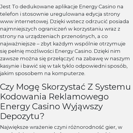
Jest To dedukowane aplikacje Energy Casino na
telefon i stosownie uregulowana edycja strony
www internetowej. Dzięki wstecz odrzucić posiada
najmniejszych ograniczeń w korzystaniu wraz z
strony na urządzeniach przenośnych, a co
najważniejsze – zbyt każdym wspólnie otrzymuje
się pełnię możliwości Energy Casino. Dzięki nim
zawsze można się przełączyć na zabawę w naszym
kasynie i bawić się w tak tyklo odpowiedni sposób,
jakim sposobem na komputerze.
Czy Mogę Skorzystać Z Systemu
Kodowania Reklamowego
Energy Casino Wyjąwszy
Depozytu?
Największe wrażenie czyni różnorodność gier, w