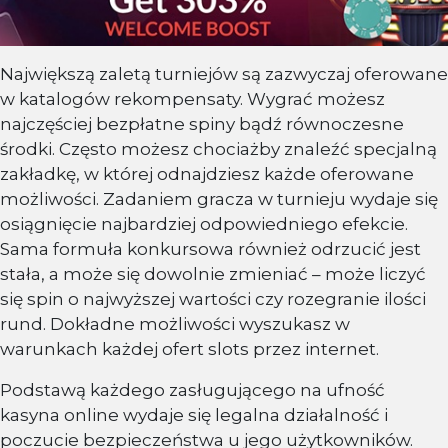
Największą zaletą turniejów są zazwyczaj oferowane
w katalogów rekompensaty. Wygrać możesz
najczęściej bezpłatne spiny bądź równoczesne
środki. Często możesz chociażby znaleźć specjalną
zakładkę, w której odnajdziesz każde oferowane
możliwości. Zadaniem gracza w turnieju wydaje się
osiągnięcie najbardziej odpowiedniego efekcie.
Sama formuła konkursowa również odrzucić jest
stała, a może się dowolnie zmieniać – może liczyć
się spin o najwyższej wartości czy rozegranie ilości
rund. Dokładne możliwości wyszukasz w
warunkach każdej ofert slots przez internet.
Podstawą każdego zasługującego na ufność
kasyna online wydaje się legalna działalność i
poczucie bezpieczeństwa u jego użytkowników.