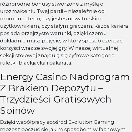
różnorodne bonusy stworzone z myślą o
urozmaiceniu Twej partii – niezależnie od
momentu tego, czy jesteś nowatorskim
użytkownikiem, czy stałym graczem. Każda kariera
posiada przejrzyste warunki, dzięki czemu
dokładnie masz pojęcie, w który sposób czerpać
korzyści wraz ze swojej gry. W naszej wirtualnej
sekcji stołowej znajdują się cyfrowe kategorie
ruletki, blackjacka i bakarata.
Energy Casino Nadprogram
Z Brakiem Depozytu –
Trzydzieści Gratisowych
Spinów
Dzięki współpracy spośród Evolution Gaming
możesz poczuć się jakim sposobem w fachowym