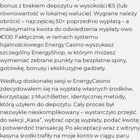
bonus z brakiem depozytu w wysokości €5 (lub
równowartość w lokalnej walucie). Wygrane należy
obrócić – najczęściej 50× poprzednio wypłatą – a
maksymalna kwota do odwiedzenia wypłaty owo
€100. Faktycznie, w ramach systemu
lojalnościowego Energy Casino wyszukasz
szczególny EnergyShop, w którym możesz
wymieniać zebrane punkty na bezpłatne spiny,
gotówkę, bonusy i ekskluzyjne gadżety.
Według doskonałej sesji w EnergyCasino
zdecydowałem się na wypłatę własnych środków,
korzystając z MuchBetter, identycznej metody,
którą użyłem do depozytu. Cały proces był
niezwykle nieskomplikowany – wystarczyło przejść
do sekcji „Kasa”, wybrać opcję wypłaty, podać kwotę
i potwierdzić transakcję. Po akceptacji wraz z witryny
kasyna środki trafiły na moje konto w ciągu paru