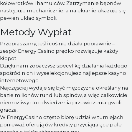
kołowrotków i hamulców. Zatrzymanie bębnów
następuje mechanicznie, a na ekranie ukazuje się
pewien układ symboli.
Metody Wypłat
Przepraszamy, jeśli coś nie działa poprawnie –
zespół Energy Casino prędko rozwiązuje każdy
kłopot.
Dzięki nam zobaczysz specyfikę działania każdego
spośród nich i wyselekcjonujesz najlepsze kasyno
internetowego.
Najczęściej wydaje się być mężczyzna określany na
bazie milionów rund lub spinów, a więc całkowicie
niemożliwy do odwiedzenia przewidzenia gwoli
gracza.
W EnergyCasino często biorę udział w turniejach,
ponieważ oferują ów kredyty przyciągające pule