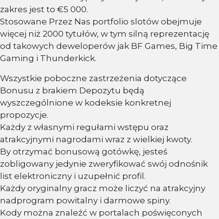
zakres jest to €5 000.
Stosowane Przez Nas portfolio slotów obejmuje
więcej niż 2000 tytułów, w tym silną reprezentację
od takowych deweloperów jak BF Games, Big Time
Gaming i Thunderkick.
Wszystkie poboczne zastrzeżenia dotyczące
Bonusu z brakiem Depozytu będą
wyszczególnione w kodeksie konkretnej
propozycje.
Każdy z własnymi regułami wstępu oraz
atrakcyjnymi nagrodami wraz z wielkiej kwoty.
By otrzymać bonusową gotówkę, jesteś
zobligowany jedynie zweryfikować swój odnośnik
list elektroniczny i uzupełnić profil.
Każdy oryginalny gracz może liczyć na atrakcyjny
nadprogram powitalny i darmowe spiny.
Kody można znaleźć w portalach poświęconych