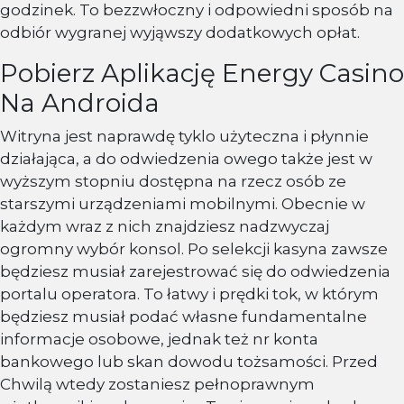
godzinek. To bezzwłoczny i odpowiedni sposób na
odbiór wygranej wyjąwszy dodatkowych opłat.
Pobierz Aplikację Energy Casino
Na Androida
Witryna jest naprawdę tyklo użyteczna i płynnie
działająca, a do odwiedzenia owego także jest w
wyższym stopniu dostępna na rzecz osób ze
starszymi urządzeniami mobilnymi. Obecnie w
każdym wraz z nich znajdziesz nadzwyczaj
ogromny wybór konsol. Po selekcji kasyna zawsze
będziesz musiał zarejestrować się do odwiedzenia
portalu operatora. To łatwy i prędki tok, w którym
będziesz musiał podać własne fundamentalne
informacje osobowe, jednak też nr konta
bankowego lub skan dowodu tożsamości. Przed
Chwilą wtedy zostaniesz pełnoprawnym