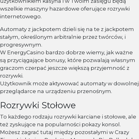
użytkownikiem kasyna i w Twoim zasięgu będą
wszelkie maszyny hazardowe oferujące rozrywki
internetowego.
Automaty z jackpotem dzieli się na te z jackpotem
stałym, określonym arbitralnie przez twórców, i
progresywnym.
W EnergyCasino bardzo dobrze wiemy, jak ważne
są przyciągające bonusy, które pozwalają własnym
graczom czerpać jeszcze większą przyjemność z
rozrywki.
Użytkownik może aktywować automaty w dowolnej
przeglądarce na urządzeniu przenośnym.
Rozrywki Stołowe
To każdego rodzaju rozrywki karciane i stołowe, ale
też zyskujące na popularności pokazy konsol.
Możesz zagrać tutaj między pozostałymi w Crazy