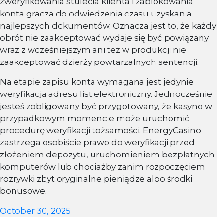
zweryfikowania stulecia klienta i zablokowania
konta gracza do odwiedzenia czasu uzyskania
najlepszych dokumentów. Oznacza jest to, że każdy
obrót nie zaakceptować wydaje się być powiązany
wraz z wcześniejszym ani też w produkcji nie
zaakceptować dzierży powtarzalnych sentencji.
Na etapie zapisu konta wymagana jest jedynie
weryfikacja adresu list elektroniczny. Jednocześnie
jesteś zobligowany być przygotowany, że kasyno w
przypadkowym momencie może uruchomić
procedurę weryfikacji tożsamości. EnergyCasino
zastrzega osobiście prawo do weryfikacji przed
złożeniem depozytu, uruchomieniem bezpłatnych
komputerów lub chociażby zanim rozpoczęciem
rozrywki zbyt oryginalne pieniądze albo środki
bonusowe.
Posted
October 30, 2025