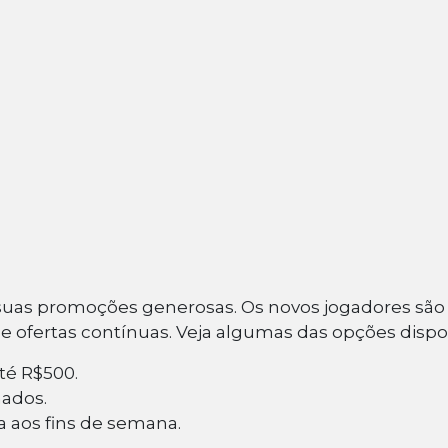
suas promoções generosas. Os novos jogadores são
 de ofertas contínuas. Veja algumas das opções dispo
té R$500.
nados.
 aos fins de semana.