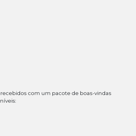
 recebidos com um pacote de boas-vindas
níveis: