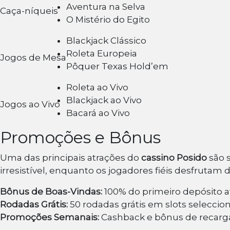
Aventura na Selva
Caça-níqueis
O Mistério do Egito
Blackjack Clássico
Roleta Europeia
Jogos de Mesa
Pôquer Texas Hold’em
Roleta ao Vivo
Blackjack ao Vivo
Jogos ao Vivo
Bacará ao Vivo
Promoções e Bônus
Uma das principais atrações do
cassino Posido
são 
irresistível, enquanto os jogadores fiéis desfrutam
Bônus de Boas-Vindas:
100% do primeiro depósito a
Rodadas Grátis:
50 rodadas grátis em slots seleccio
Promoções Semanais:
Cashback e bônus de recarga