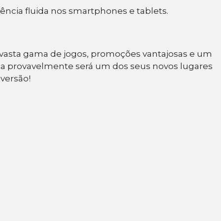
ência fluida nos smartphones e tablets.
vasta gama de jogos, promoções vantajosas e um
rma provavelmente será um dos seus novos lugares
versão!