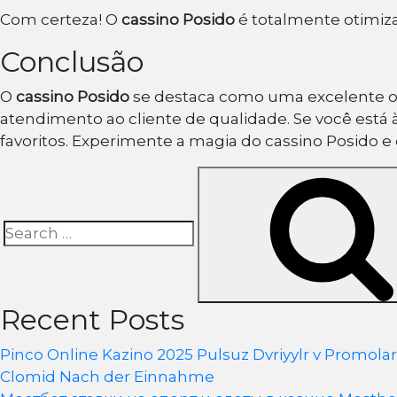
Com certeza! O
cassino Posido
é totalmente otimiza
Conclusão
O
cassino Posido
se destaca como uma excelente o
atendimento ao cliente de qualidade. Se você est
favoritos. Experimente a magia do cassino Posido 
Search
for:
Recent Posts
Pinco Online Kazino 2025 Pulsuz Dvriyylr v Promolar
Clomid Nach der Einnahme