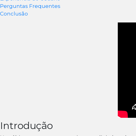
Perguntas Frequentes
Conclusão
Introdução