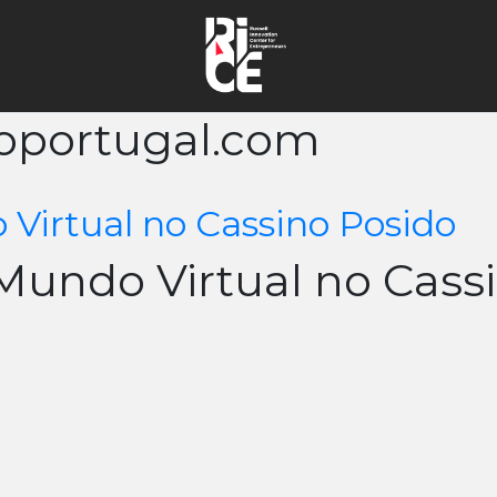
oportugal.com
Virtual no Cassino Posido
Mundo Virtual no Cass