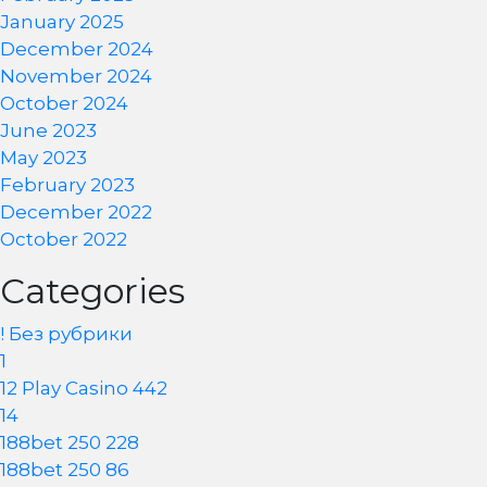
January 2025
December 2024
November 2024
October 2024
June 2023
May 2023
February 2023
December 2022
October 2022
Categories
! Без рубрики
1
12 Play Casino 442
14
188bet 250 228
188bet 250 86