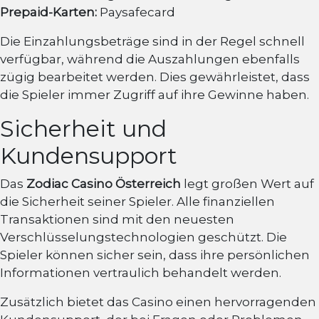
Prepaid-Karten:
Paysafecard
Die Einzahlungsbeträge sind in der Regel schnell
verfügbar, während die Auszahlungen ebenfalls
zügig bearbeitet werden. Dies gewährleistet, dass
die Spieler immer Zugriff auf ihre Gewinne haben.
Sicherheit und
Kundensupport
Das
Zodiac Casino Österreich
legt großen Wert auf
die Sicherheit seiner Spieler. Alle finanziellen
Transaktionen sind mit den neuesten
Verschlüsselungstechnologien geschützt. Die
Spieler können sicher sein, dass ihre persönlichen
Informationen vertraulich behandelt werden.
Zusätzlich bietet das Casino einen hervorragenden