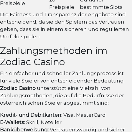
Freispiele
Freispiele
bestimmte Slots
Die Fairness und Transparenz der Angebote sind
entscheidend, da sie den Spielern das Vertrauen
geben, dass sie in einem sicheren und regulierten
Umfeld spielen.
Zahlungsmethoden im
Zodiac Casino
Ein einfacher und schneller Zahlungsprozess ist
für viele Spieler von entscheidender Bedeutung.
Zodiac Casino
unterstützt eine Vielzahl von
Zahlungsmethoden, die auf die Bedürfnisse der
österreichischen Spieler abgestimmt sind:
Kredit- und Debitkarten:
Visa, MasterCard
E-Wallets:
Skrill, Neteller
Banküberweisung:
Vertrauenswürdig und sicher