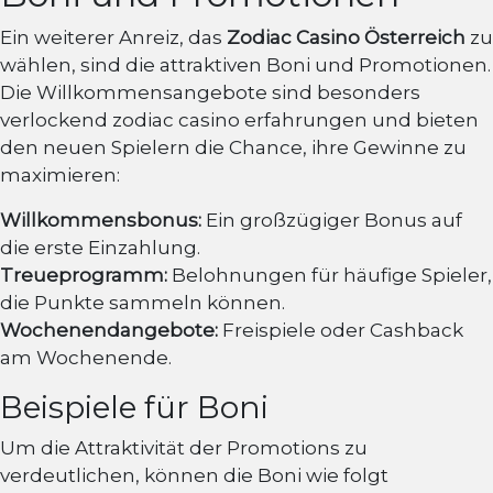
Ein weiterer Anreiz, das
Zodiac Casino Österreich
zu
wählen, sind die attraktiven Boni und Promotionen.
Die Willkommensangebote sind besonders
verlockend zodiac casino erfahrungen und bieten
den neuen Spielern die Chance, ihre Gewinne zu
maximieren:
Willkommensbonus:
Ein großzügiger Bonus auf
die erste Einzahlung.
Treueprogramm:
Belohnungen für häufige Spieler,
die Punkte sammeln können.
Wochenendangebote:
Freispiele oder Cashback
am Wochenende.
Beispiele für Boni
Um die Attraktivität der Promotions zu
verdeutlichen, können die Boni wie folgt