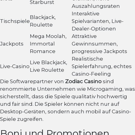
Starburst
Auszahlungsraten
Interaktive
Blackjack,
Tischspiele
Spielvarianten, Live-
Roulette
Dealer-Optionen
Mega Moolah,
Attraktive
Jackpots
Immortal
Gewinnsummen,
Romance
progressive Jackpots
Realistische
Live Blackjack,
Live-Casino
Spielerfahrung, echtes
Live Roulette
Casino-Feeling
Die Softwarepartner von
Zodiac Casino
sind
renommierte Unternehmen wie Microgaming, was
sicherstellt, dass die Spiele qualitativ hochwertig
und fair sind. Die Spieler können nicht nur auf
Desktop-Geräten, sondern auch mobil auf Casino-
Spiele zugreifen.
Boni und Promotionen