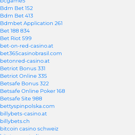
bcgame5
Bdm Bet 152
Bdm Bet 413
Bdmbet Application 261
Bet 188 834
Bet Riot 599
bet-on-red-casino.at
bet365casinobrasil.com
betonred-casino.at
Betriot Bonus 331
Betriot Online 335
Betsafe Bonus 322
Betsafe Online Poker 168
Betsafe Site 988
bettyspinpolska.com
billybets-casino.at
billybets.ch
bitcoin casino schweiz