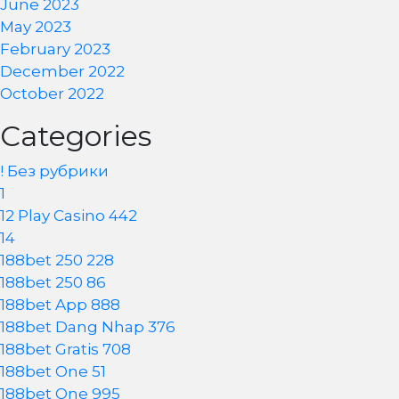
June 2023
May 2023
February 2023
December 2022
October 2022
Categories
! Без рубрики
1
12 Play Casino 442
14
188bet 250 228
188bet 250 86
188bet App 888
188bet Dang Nhap 376
188bet Gratis 708
188bet One 51
188bet One 995