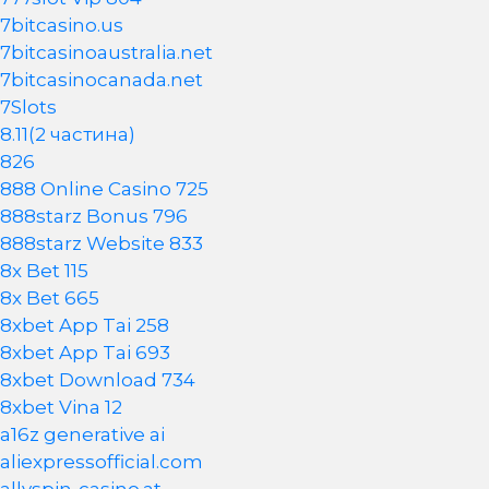
7bitcasino.us
7bitcasinoaustralia.net
7bitcasinocanada.net
7Slots
8.11(2 частина)
826
888 Online Casino 725
888starz Bonus 796
888starz Website 833
8x Bet 115
8x Bet 665
8xbet App Tai 258
8xbet App Tai 693
8xbet Download 734
8xbet Vina 12
a16z generative ai
aliexpressofficial.com