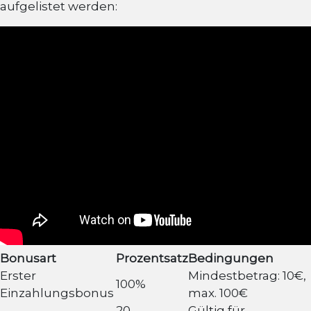
aufgelistet werden:
Bonusart
Prozentsatz
Bedingungen
Erster
Mindestbetrag: 10€,
100%
Einzahlungsbonus
max. 100€
20
Gültig für