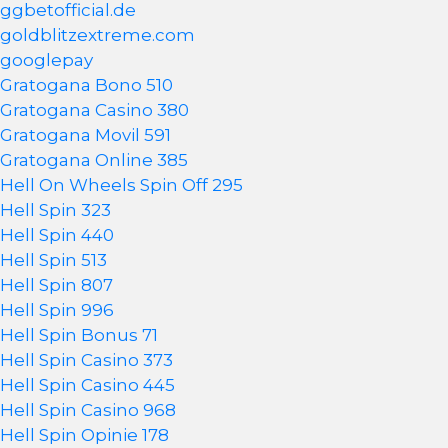
ggbetofficial.de
goldblitzextreme.com
googlepay
Gratogana Bono 510
Gratogana Casino 380
Gratogana Movil 591
Gratogana Online 385
Hell On Wheels Spin Off 295
Hell Spin 323
Hell Spin 440
Hell Spin 513
Hell Spin 807
Hell Spin 996
Hell Spin Bonus 71
Hell Spin Casino 373
Hell Spin Casino 445
Hell Spin Casino 968
Hell Spin Opinie 178