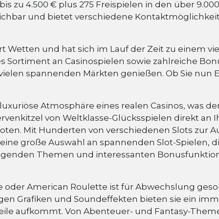
zu 4.500 € plus 275 Freispielen in den über 9.000 
eichbar und bietet verschiedene Kontaktmöglichkei
ort Wetten und hat sich im Lauf der Zeit zu einem vi
es Sortiment an Casinospielen sowie zahlreiche B
vielen spannenden Märkten genießen. Ob Sie nun E
, luxuriöse Atmosphäre eines realen Casinos, was de
Nervenkitzel von Weltklasse-Glücksspielen direkt an
ten. Mit Hunderten von verschiedenen Slots zur Aus
et eine große Auswahl an spannenden Slot-Spielen, d
ufregenden Themen und interessanten Bonusfunktion
 oder American Roulette ist für Abwechslung gesor
igen Grafiken und Soundeffekten bieten sie ein im
eile aufkommt. Von Abenteuer- und Fantasy-Themen