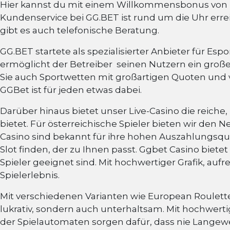
Hier kannst du mit einem Willkommensbonus von bis 
Kundenservice bei GG.BET ist rund um die Uhr err
gibt es auch telefonische Beratung.
GG.BET startete als spezialisierter Anbieter für Esp
ermöglicht der Betreiber seinen Nutzern ein groß
Sie auch Sportwetten mit großartigen Quoten und 
GGBet ist für jeden etwas dabei.
Darüber hinaus bietet unser Live-Casino die reiche
bietet. Für österreichische Spieler bieten wir den 
Casino sind bekannt für ihre hohen Auszahlungsquo
Slot finden, der zu Ihnen passt. Ggbet Casino biet
Spieler geeignet sind. Mit hochwertiger Grafik, a
Spielerlebnis.
Mit verschiedenen Varianten wie European Roulette
lukrativ, sondern auch unterhaltsam. Mit hochwert
der Spielautomaten sorgen dafür, dass nie Langew