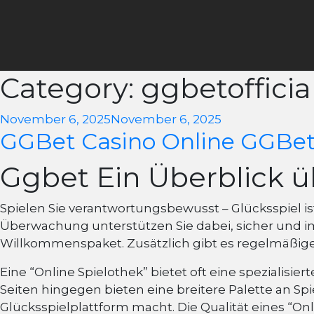
Category:
ggbetofficia
Posted
November 6, 2025
November 6, 2025
GGBet Casino Online GGBet
on
Ggbet Ein Überblick ü
Spielen Sie verantwortungsbewusst – Glücksspiel is
Überwachung unterstützen Sie dabei, sicher und im
Willkommenspaket. Zusätzlich gibt es regelmäßige 
Eine “Online Spielothek” bietet oft eine spezialisi
Seiten hingegen bieten eine breitere Palette an Spi
Glücksspielplattform macht. Die Qualität eines “Onl