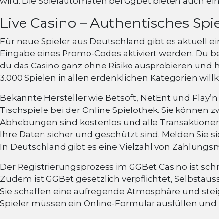
wird. Die Spielautomaten bei Ggbet bieten auch ei
Live Casino – Authentisches Spie
Für neue Spieler aus Deutschland gibt es aktuell e
Eingabe eines Promo-Codes aktiviert werden. Du 
du das Casino ganz ohne Risiko ausprobieren und 
3.000 Spielen in allen erdenklichen Kategorien will
Bekannte Hersteller wie Betsoft, NetEnt und Play’
Tischspiele bei der Online Spielothek. Sie können
Abhebungen sind kostenlos und alle Transaktionen
Ihre Daten sicher und geschützt sind. Melden Sie si
In Deutschland gibt es eine Vielzahl von Zahlung
Der Registrierungsprozess im GGBet Casino ist schn
Zudem ist GGBet gesetzlich verpflichtet, Selbstaus
Sie schaffen eine aufregende Atmosphäre und steig
Spieler müssen ein Online-Formular ausfüllen und 