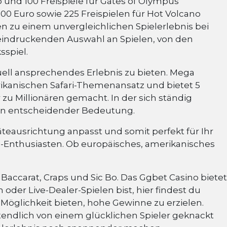
 und 100 Freispiele für Gates of Olympus
00 Euro sowie 225 Freispielen für Hot Volcano
en zu einem unvergleichlichen Spielerlebnis bei
beeindruckenden Auswahl an Spielen, von den
sspiel.
suell ansprechendes Erlebnis zu bieten. Mega
frikanischen Safari-Themenansatz und bietet 5
 zu Millionären gemacht. In der sich ständig
on entscheidender Bedeutung.
äteausrichtung anpasst und somit perfekt für Ihr
no-Enthusiasten. Ob europäisches, amerikanisches
accarat, Craps und Sic Bo. Das Ggbet Casino bietet
oder Live-Dealer-Spielen bist, hier findest du
e Möglichkeit bieten, hohe Gewinne zu erzielen.
tztendlich von einem glücklichen Spieler geknackt