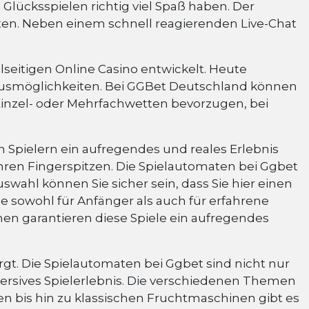
Glücksspielen richtig viel Spaß haben. Der
ten. Neben einem schnell reagierenden Live-Chat
elseitigen Online Casino entwickelt. Heute
onusmöglichkeiten. Bei GGBet Deutschland können
inzel- oder Mehrfachwetten bevorzugen, bei
n Spielern ein aufregendes und reales Erlebnis
 Ihren Fingerspitzen. Die Spielautomaten bei Ggbet
wahl können Sie sicher sein, dass Sie hier einen
ie sowohl für Anfänger als auch für erfahrene
en garantieren diese Spiele ein aufregendes
gt. Die Spielautomaten bei Ggbet sind nicht nur
mersives Spielerlebnis. Die verschiedenen Themen
 bis hin zu klassischen Fruchtmaschinen gibt es