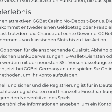
ne Vielzahl von zusätzlichen Funktionen, die das S
lerlebnis
inen attraktiven GGBet Casino No-Deposit-Bonus. Di
bekommst entweder einen Geldbetrag oder Freispie
hast trotzdem die Chance auf echte Gewinne. GGBet
kommen – von klassischen Slots bis zu Live-Action.
n Go sorgen für die ansprechende Qualität. Abhängi
 zwischen Banküberweisungen, E-Wallet-Diensten ode
 werden mit der neuesten SSL-Verschlüsselungstec
ch jetzt bei GGBet Germany an und spielen Sie Onlin
smethoden, um Ihr Konto aufzuladen.
ell und sicher und die Registrierung ist für in Deu
schlussmöglichkeiten und finanzielle Einschränkung
ern den Nervenkitzel des Spiels.
persönliche Informationen angeben, um ein Konto z