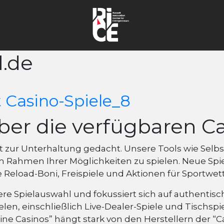
l.de
 Casino-Spiele_8
ber die verfügbaren Ca
t zur Unterhaltung gedacht. Unsere Tools wie Selbs
 Rahmen Ihrer Möglichkeiten zu spielen. Neue Spiel
Reload-Boni, Freispiele und Aktionen für Sportwet
ertere Spielauswahl und fokussiert sich auf authent
elen, einschließlich Live-Dealer-Spiele und Tischsp
ine Casinos” hängt stark von den Herstellern der “C