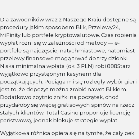
Dla zawodników wraz z Naszego Kraju dostępne są
procedury jakim sposobem Blik, Przelewy24,
MiFinity lub portfele kryptowalutowe. Czas robienia
wypłat różni się w zależności od metody — e-
portfele są najczęściej natychmiastowe, natomiast
przelewy finansowe mogą trwać do trzy dzionki.
Niska minimalna wpłata (ok. 3 PLN) robi 888Starz
wyjątkowo przystępnym kasynem dla
początkujących. Pociąga mi się rozległy wybór gier i
jest to, że depozyt można zrobić nawet Blikiem.
Dodatkowo zbytnio zniżki na początek, choć
przydałoby się więcej gratisowych spinów na rzecz
stałych klientów. Total Casino proponuje licencję
państwową, jednak blokuje strategie wypłat.
Wyjątkowa różnica opiera się na tymże, że cały pęk