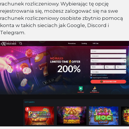
rachunek rozliczeniowy. Wybierając tę opcję
rejestrowania się, możesz zalogować się na swe
rachunek rozliczeniowy osobiste zbytnio pomocą
konta w takich sieciach jak Google, Discord i
Telegram.