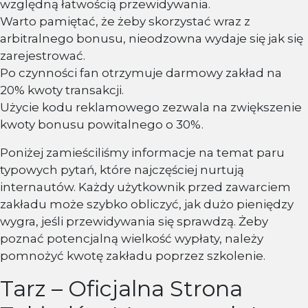
względną łatwością przewidywania.
Warto pamiętać, że żeby skorzystać wraz z
arbitralnego bonusu, nieodzowna wydaje się jak się
zarejestrować.
Po czynności fan otrzymuje darmowy zakład na
20% kwoty transakcji.
Użycie kodu reklamowego zezwala na zwiększenie
kwoty bonusu powitalnego o 30%.
Poniżej zamieściliśmy informacje na temat paru
typowych pytań, które najczęściej nurtują
internautów. Każdy użytkownik przed zawarciem
zakładu może szybko obliczyć, jak dużo pieniędzy
wygra, jeśli przewidywania się sprawdzą. Żeby
poznać potencjalną wielkość wypłaty, należy
pomnożyć kwotę zakładu poprzez szkolenie.
Tarz – Oficjalna Strona