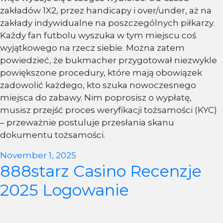
zakładów 1X2, przez handicapy i over/under, aż na
zakłady indywidualne na poszczególnych piłkarzy.
Każdy fan futbolu wyszuka w tym miejscu coś
wyjątkowego na rzecz siebie. Można zatem
powiedzieć, że bukmacher przygotował niezwykle
powiększone procedury, które mają obowiązek
zadowolić każdego, kto szuka nowoczesnego
miejsca do zabawy. Nim poprosisz o wypłatę,
musisz przejść proces weryfikacji tożsamości (KYC)
– przeważnie postuluje przesłania skanu
dokumentu tożsamości.
Posted
November 1, 2025
888starz Casino Recenzje
on
2025 Logowanie