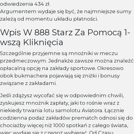
odwiedzenia 434 zł.
Argumentem wydaje się być, że najmniejsze sumy
zależą od momentu układu płatności.
Wpis W 888 Starz Za Pomocą 1-
wszą Kliknięcia
Szczególnie przyjemne są mnożniki w meczu
przedmeczowym. Jednakże zawsze można znaleźć
opłacalną opcję na zakłady sportowe. Okresowo
obok bukmachera pojawiają się zniżki i bonusy
związane z zakładami.
Jeśli zdążysz wycofać się w odpowiednim chwili,
zyskujesz mnożnik zapłaty, jaki to rośnie wraz z
niekiedy trwania lotu samolotu Aviatora. Łącznie
codzienna podaż zakładów prematch odnosi się do
chociażby więcej niż 1000 spotkań z całego świata,
więc wydaje się z czegoż wybierać. Od Czasu