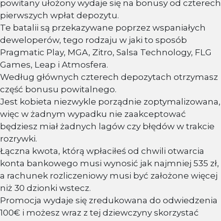
powitany ułożony wydaje się na bonusy od czterech
pierwszych wpłat depozytu.
Te batalii są przekazywane poprzez wspaniałych
deweloperów, tego rodzaju w jaki to sposób
Pragmatic Play, MGA, Zitro, Salsa Technology, FLG
Games, Leap i Atmosfera.
Według głównych czterech depozytach otrzymasz
część bonusu powitalnego.
Jest kobieta niezwykle porządnie zoptymalizowana,
więc w żadnym wypadku nie zaakceptować
będziesz miał żadnych lagów czy błędów w trakcie
rozrywki.
Łączna kwota, którą wpłaciłeś od chwili otwarcia
konta bankowego musi wynosić jak najmniej 535 zł,
a rachunek rozliczeniowy musi być założone więcej
niż 30 dzionki wstecz.
Promocja wydaje się zredukowana do odwiedzenia
100€ i możesz wraz z tej dziewczyny skorzystać