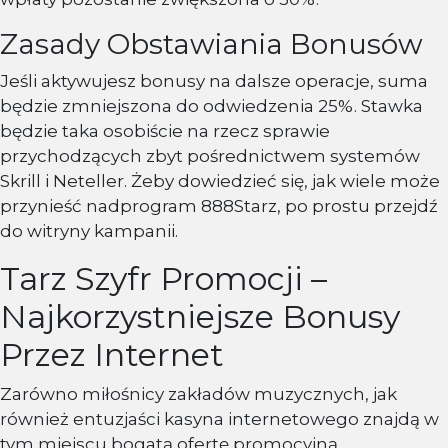
Zasady Obstawiania Bonusów
Jeśli aktywujesz bonusy na dalsze operacje, suma
będzie zmniejszona do odwiedzenia 25%. Stawka
będzie taka osobiście na rzecz sprawie
przychodzących zbyt pośrednictwem systemów
Skrill i Neteller. Żeby dowiedzieć się, jak wiele może
przynieść nadprogram 888Starz, po prostu przejdź
do witryny kampanii.
Tarz Szyfr Promocji –
Najkorzystniejsze Bonusy
Przez Internet
Zarówno miłośnicy zakładów muzycznych, jak
również entuzjaści kasyna internetowego znajdą w
tym miejscu bogatą ofertę promocyjną.