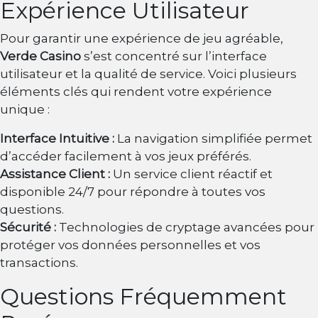
Expérience Utilisateur
Pour garantir une expérience de jeu agréable,
Verde Casino
s’est concentré sur l’interface
utilisateur et la qualité de service. Voici plusieurs
éléments clés qui rendent votre expérience
unique :
Interface Intuitive :
La navigation simplifiée permet
d’accéder facilement à vos jeux préférés.
Assistance Client :
Un service client réactif et
disponible 24/7 pour répondre à toutes vos
questions.
Sécurité :
Technologies de cryptage avancées pour
protéger vos données personnelles et vos
transactions.
Questions Fréquemment