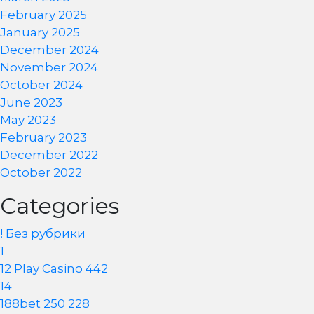
February 2025
January 2025
December 2024
November 2024
October 2024
June 2023
May 2023
February 2023
December 2022
October 2022
Categories
! Без рубрики
1
12 Play Casino 442
14
188bet 250 228