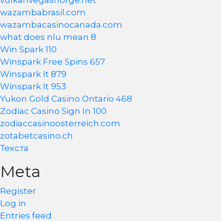
vulkanvegasnorge.net
wazambabrasil.com
wazambacasinocanada.com
what does nlu mean 8
Win Spark 110
Winspark Free Spins 657
Winspark It 879
Winspark It 953
Yukon Gold Casino Ontario 468
Zodiac Casino Sign In 100
zodiaccasinoosterreich.com
zotabetcasino.ch
Текста
Meta
Register
Log in
Entries feed