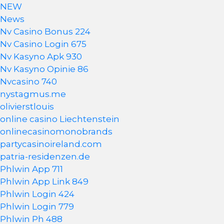
NEW
News
Nv Casino Bonus 224
Nv Casino Login 675
Nv Kasyno Apk 930
Nv Kasyno Opinie 86
Nvcasino 740
nystagmus.me
olivierstlouis
online casino Liechtenstein
onlinecasinomonobrands
partycasinoireland.com
patria-residenzen.de
Phlwin App 711
Phlwin App Link 849
Phlwin Login 424
Phlwin Login 779
Phlwin Ph 488