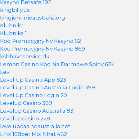
Kasyno Betsafe 192
kingbilly.us
kingjohnnieaustralia.org
Klubnika
Klubnika 1
Kod Promocyjny Nv Kasyno 52
Kod Promocyjny Nv Kasyno 869
kshhaveservice.dk
Lemon Casino Kod Na Darmowe Spiny 684
Lev
Level Up Casino App 823
Level Up Casino Australia Login 399
Level Up Casino Login 20
Levelup Casino 389
Levelup Casino Australia 83
Levelupcasino 228
levelupcasinoaustralia.net
Link 188bet Moi Nhat 462