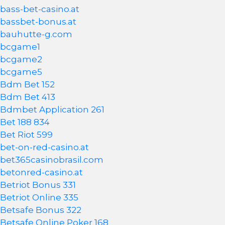
bass-bet-casino.at
bassbet-bonus.at
bauhutte-g.com
bcgame1
bcgame2
bcgame5
Bdm Bet 152
Bdm Bet 413
Bdmbet Application 261
Bet 188 834
Bet Riot 599
bet-on-red-casino.at
bet365casinobrasil.com
betonred-casino.at
Betriot Bonus 331
Betriot Online 335
Betsafe Bonus 322
Betsafe Online Poker 168