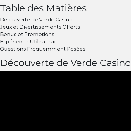
Table des Matières
Découverte de Verde Casino
Jeux et Divertissements Offerts
Bonus et Promotions
Expérience Utilisateur
Questions Fréquemment Posées
Découverte de Verde Casino