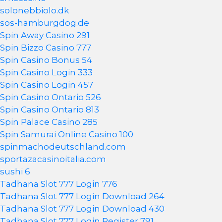
solonebbiolo.dk
sos-hamburgdog.de
Spin Away Casino 291
Spin Bizzo Casino 777
Spin Casino Bonus 54
Spin Casino Login 333
Spin Casino Login 457
Spin Casino Ontario 526
Spin Casino Ontario 813
Spin Palace Casino 285
Spin Samurai Online Casino 100
spinmachodeutschland.com
sportazacasinoitalia.com
sushi 6
Tadhana Slot 777 Login 776
Tadhana Slot 777 Login Download 264
Tadhana Slot 777 Login Download 430
Tadhana Slot 777 Login Register 791