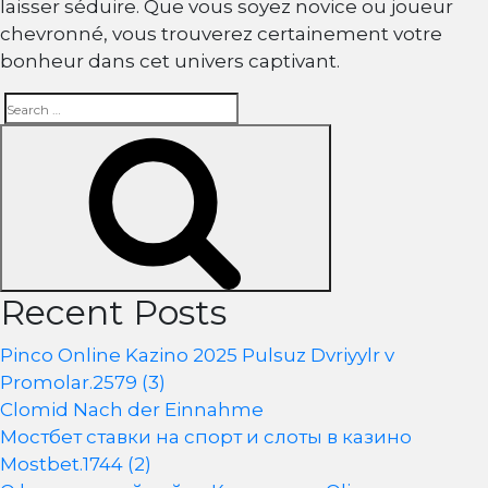
laisser séduire. Que vous soyez novice ou joueur
chevronné, vous trouverez certainement votre
bonheur dans cet univers captivant.
Search
Search
for:
Recent Posts
Pinco Online Kazino 2025 Pulsuz Dvriyylr v
Promolar.2579 (3)
Clomid Nach der Einnahme
Мостбет ставки на спорт и слоты в казино
Mostbet.1744 (2)