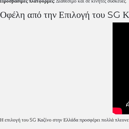
Προσβάσιμες πλατφόρμες:
Διαθέσιμο και σε κινητές συσκευές.
Οφέλη από την Επιλογή του SG Κ
Η επιλογή του SG Καζίνο στην Ελλάδα προσφέρει πολλά πλεονε