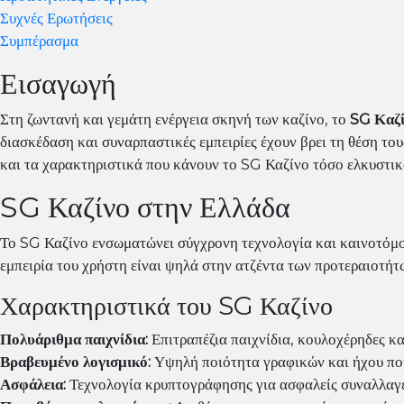
Συχνές Ερωτήσεις
Συμπέρασμα
Εισαγωγή
Στη ζωντανή και γεμάτη ενέργεια σκηνή των καζίνο, το
SG Καζί
διασκέδαση και συναρπαστικές εμπειρίες έχουν βρει τη θέση το
και τα χαρακτηριστικά που κάνουν το SG Καζίνο τόσο ελκυστικ
SG Καζίνο στην Ελλάδα
Το SG Καζίνο ενσωματώνει σύγχρονη τεχνολογία και καινοτόμο 
εμπειρία του χρήστη είναι ψηλά στην ατζέντα των προτεραιοτήτ
Χαρακτηριστικά του SG Καζίνο
Πολυάριθμα παιχνίδια:
Επιτραπέζια παιχνίδια, κουλοχέρηδες και
Βραβευμένο λογισμικό:
Υψηλή ποιότητα γραφικών και ήχου που
Ασφάλεια:
Τεχνολογία κρυπτογράφησης για ασφαλείς συναλλαγέ