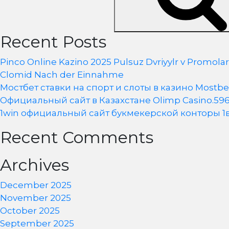
for:
Recent Posts
Pinco Online Kazino 2025 Pulsuz Dvriyylr v Promolar
Clomid Nach der Einnahme
Мостбет ставки на спорт и слоты в казино Mostbet.
Официальный сайт в Казахстане Olimp Casino.596
1win официальный сайт букмекерской конторы 1в
Recent Comments
Archives
December 2025
November 2025
October 2025
September 2025