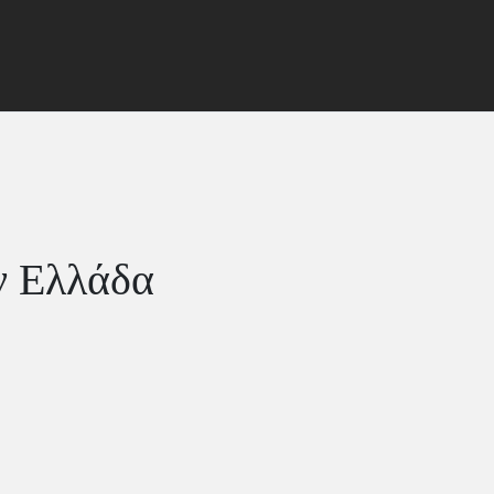
ν Ελλάδα