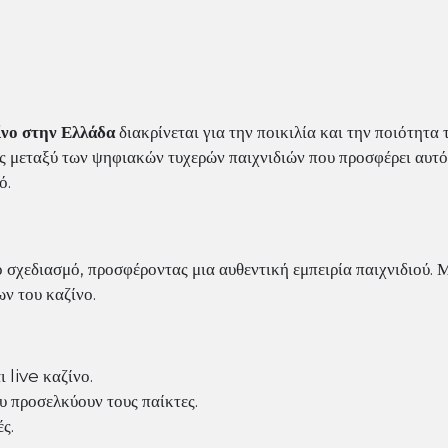
νο στην Ελλάδα
διακρίνεται για την ποικιλία και την ποιότητα
υς μεταξύ των ψηφιακών τυχερών παιχνιδιών που προσφέρει αυτό 
ό.
σχεδιασμό, προσφέροντας μια αυθεντική εμπειρία παιχνιδιού. Μ
ων του καζίνο.
 live καζίνο.
 προσελκύουν τους παίκτες.
ς.