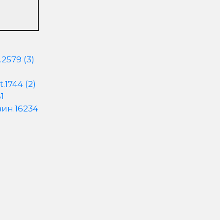
.2579 (3)
1744 (2)
1
ин.16234