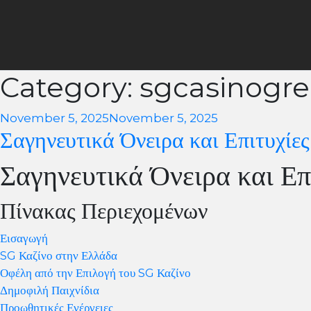
Category:
sgcasinogr
Posted
November 5, 2025
November 5, 2025
Σαγηνευτικά Όνειρα και Επιτυχίε
on
Σαγηνευτικά Όνειρα και Επ
Πίνακας Περιεχομένων
Εισαγωγή
SG Καζίνο στην Ελλάδα
Οφέλη από την Επιλογή του SG Καζίνο
Δημοφιλή Παιχνίδια
Προωθητικές Ενέργειες