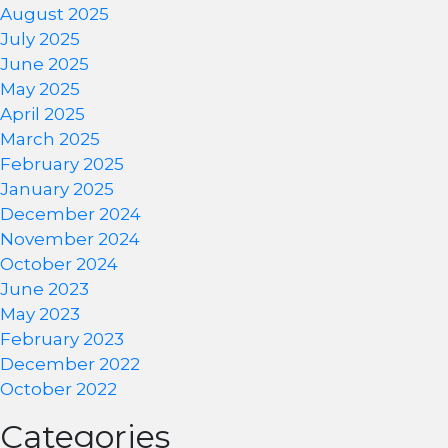
August 2025
July 2025
June 2025
May 2025
April 2025
March 2025
February 2025
January 2025
December 2024
November 2024
October 2024
June 2023
May 2023
February 2023
December 2022
October 2022
Categories