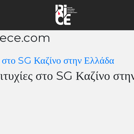
eece.com
ς στο SG Καζίνο στην Ελλάδα
ιτυχίες στο SG Καζίνο στη