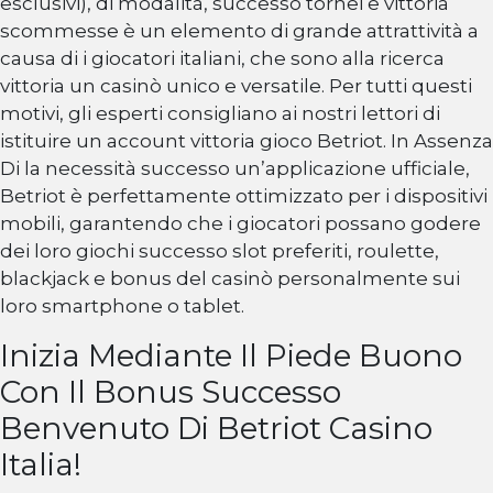
esclusivi), di modalità, successo tornei e vittoria
scommesse è un elemento di grande attrattività a
causa di i giocatori italiani, che sono alla ricerca
vittoria un casinò unico e versatile. Per tutti questi
motivi, gli esperti consigliano ai nostri lettori di
istituire un account vittoria gioco Betriot. In Assenza
Di la necessità successo un’applicazione ufficiale,
Betriot è perfettamente ottimizzato per i dispositivi
mobili, garantendo che i giocatori possano godere
dei loro giochi successo slot preferiti, roulette,
blackjack e bonus del casinò personalmente sui
loro smartphone o tablet.
Inizia Mediante Il Piede Buono
Con Il Bonus Successo
Benvenuto Di Betriot Casino
Italia!