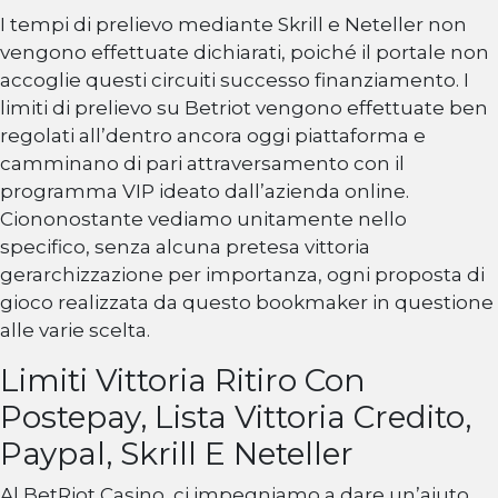
I tempi di prelievo mediante Skrill e Neteller non
vengono effettuate dichiarati, poiché il portale non
accoglie questi circuiti successo finanziamento. I
limiti di prelievo su Betriot vengono effettuate ben
regolati all’dentro ancora oggi piattaforma e
camminano di pari attraversamento con il
programma VIP ideato dall’azienda online.
Ciononostante vediamo unitamente nello
specifico, senza alcuna pretesa vittoria
gerarchizzazione per importanza, ogni proposta di
gioco realizzata da questo bookmaker in questione
alle varie scelta.
Limiti Vittoria Ritiro Con
Postepay, Lista Vittoria Credito,
Paypal, Skrill E Neteller
Al BetRiot Casino, ci impegniamo a dare un’aiuto