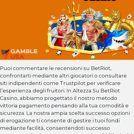
Puoi commentare le recensioni su BetRiot,
confrontarti mediante altri giocatori o consultare
siti indipendenti come Trustpilot per verificare
l’esperienza degli fruitori. In Altezza Su BetRiot
Casino, abbiamo progettato il nostro metodo
vittoria pagamento pensando alla tua comodità e
sicurezza. La nostra ampia scelta successo opzioni
di erogazione ti consente di gestire i tuoi fondi
mediante facilità, consentendoti successo