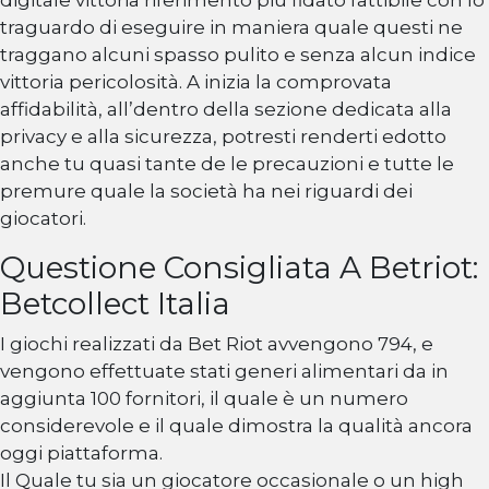
traguardo di eseguire in maniera quale questi ne
traggano alcuni spasso pulito e senza alcun indice
vittoria pericolosità. A inizia la comprovata
affidabilità, all’dentro della sezione dedicata alla
privacy e alla sicurezza, potresti renderti edotto
anche tu quasi tante de le precauzioni e tutte le
premure quale la società ha nei riguardi dei
giocatori.
Questione Consigliata A Betriot:
Betcollect Italia
I giochi realizzati da Bet Riot avvengono 794, e
vengono effettuate stati generi alimentari da in
aggiunta 100 fornitori, il quale è un numero
considerevole e il quale dimostra la qualità ancora
oggi piattaforma.
Il Quale tu sia un giocatore occasionale o un high