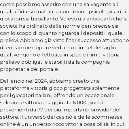
come possiamo asserire che una salvagente a i
quali affidarsi qualora la condizione psicologica dei
giocatori sia traballante. Volevo già anticiparti che la
società ha ordinato delle norme ben precise sia
con lo scopo di quanto riguarda i depositi il quale i
prelievi. Abbiamo già visto l’iter successo attuazione
di entrambe eppure vediamo più nel dettaglio
quali vengono effettuate in specie i limiti vittoria
prelievo obbligati e stabiliti dalla compagnia
proprietaria del portale.
Dal lancio nel 2024, abbiamo creato una
piattaforma vittoria gioco progettata solamente
per i giocatori italiani, offrendo un’eccezionale
selezione vittoria in aggiunta 6.000 giochi
provenienti da 77 dei piu importanti provider del
settore. Il universo del casinò e delle scommesse
online è un universo ricco vittoria possibilità, in cui il