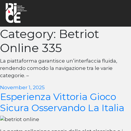
Category:
Betriot
Online 335
La piattaforma garantisce un’interfaccia fluida,
rendendo comodo la navigazione tra le varie
categorie. –
Posted
November 1, 2025
Esperienza Vittoria Gioco
on
Sicura Osservando La Italia