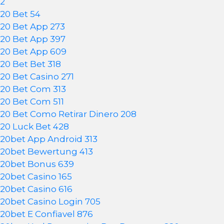
2
20 Bet 54
20 Bet App 273
20 Bet App 397
20 Bet App 609
20 Bet Bet 318
20 Bet Casino 271
20 Bet Com 313
20 Bet Com 511
20 Bet Como Retirar Dinero 208
20 Luck Bet 428
20bet App Android 313
20bet Bewertung 413
20bet Bonus 639
20bet Casino 165
20bet Casino 616
20bet Casino Login 705
20bet E Confiavel 876