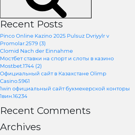
Recent Posts
Pinco Online Kazino 2025 Pulsuz Dvriyylr v
Promolar.2579 (3)
Clomid Nach der Einnahme
Мостбет ставки на спорт и слоты в казино
Mostbet.1744 (2)
Официальный сайт в Казахстане Olimp
Casino.5961
1win официальный сайт букмекерской конторы
1вин.16234
Recent Comments
Archives