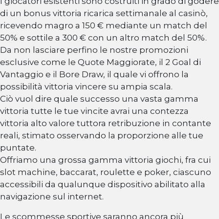
I giocatori esistenti sono costruiti in grado di godere
di un bonus vittoria ricarica settimanale al casinò,
ricevendo magro a 150 € mediante un match del
50% e sottile a 300 € con un altro match del 50%.
Da non lasciare perfino le nostre promozioni
esclusive come le Quote Maggiorate, il 2 Goal di
Vantaggio e il Bore Draw, il quale vi offrono la
possibilità vittoria vincere su ampia scala.
Ciò vuol dire quale successo una vasta gamma
vittoria tutte le tue vincite avrai una contezza
vittoria alto valore tuttora retribuzione in contante
reali, stimato osservando la proporzione alle tue
puntate.
Offriamo una grossa gamma vittoria giochi, fra cui
slot machine, baccarat, roulette e poker, ciascuno
accessibili da qualunque dispositivo abilitato alla
navigazione sul internet.
Le scommesse sportive saranno ancora più