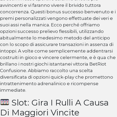
avvincenti e vi faranno vivere il brivido tuttora
concorrenza. Questi bonus successo benvenuto e i
premi personalizzati vengono effettuate dei veri e
suoi assi nella manica. Ecco perché offriamo
opzioni successo prelievo flessibili, utilizzando
abitualmente lo medesimo metodo del anticipo
con lo scopo di assicurare transazioni in assenza di
intoppi. A volte come semplicemente addentrarsi
costruiti in gioco e vincere celermente, e è qua che
brillano i nostri giochi istantanei vittoria BetRiot
Confusione. Abbiamo raccolto una scelta
diversificata di opzioni quick-play che promettono
intrattenimento adrenalinico e ricompense
immediate.
Slot: Gira I Rulli A Causa
Di Maggiori Vincite