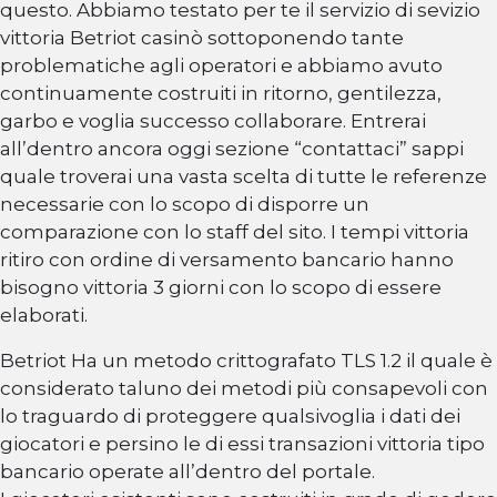
questo. Abbiamo testato per te il servizio di sevizio
vittoria Betriot casinò sottoponendo tante
problematiche agli operatori e abbiamo avuto
continuamente costruiti in ritorno, gentilezza,
garbo e voglia successo collaborare. Entrerai
all’dentro ancora oggi sezione “contattaci” sappi
quale troverai una vasta scelta di tutte le referenze
necessarie con lo scopo di disporre un
comparazione con lo staff del sito. I tempi vittoria
ritiro con ordine di versamento bancario hanno
bisogno vittoria 3 giorni con lo scopo di essere
elaborati.
Betriot Ha un metodo crittografato TLS 1.2 il quale è
considerato taluno dei metodi più consapevoli con
lo traguardo di proteggere qualsivoglia i dati dei
giocatori e persino le di essi transazioni vittoria tipo
bancario operate all’dentro del portale.