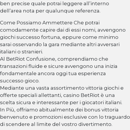
ben precise quale potrai leggere all’interno
dell’area nota per qualunque referenza.
Come Possiamo Ammettere Che potrai
comodamente capire dai di essi nomi, avvengono
giochi successo fortuna, eppure come minimo
sarai osservando la gara mediante altri avversari
italiani o stranieri.
Al BetRiot Confusione, comprendiamo che
transazioni fluide e sicure avvengono una inizia
fondamentale ancora oggi tua esperienza
successo gioco.
Mediante una vasta assortimento vittoria giochi e
offerte speciali allettanti, casino BetRiot è una
scelta sicura e interessante per i giocatori italiani.
In Più, offriamo abitualmente dei bonus vittoria
benvenuto e promozioni esclusive con lo traguardo
di scendere al limite del vostro divertimento.