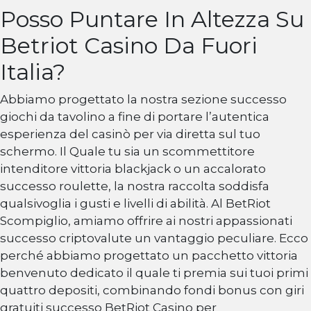
Posso Puntare In Altezza Su
Betriot Casino Da Fuori
Italia?
Abbiamo progettato la nostra sezione successo
giochi da tavolino a fine di portare l’autentica
esperienza del casinò per via diretta sul tuo
schermo. Il Quale tu sia un scommettitore
intenditore vittoria blackjack o un accalorato
successo roulette, la nostra raccolta soddisfa
qualsivoglia i gusti e livelli di abilità. Al BetRiot
Scompiglio, amiamo offrire ai nostri appassionati
successo criptovalute un vantaggio peculiare. Ecco
perché abbiamo progettato un pacchetto vittoria
benvenuto dedicato il quale ti premia sui tuoi primi
quattro depositi, combinando fondi bonus con giri
gratuiti successo BetRiot Casino per