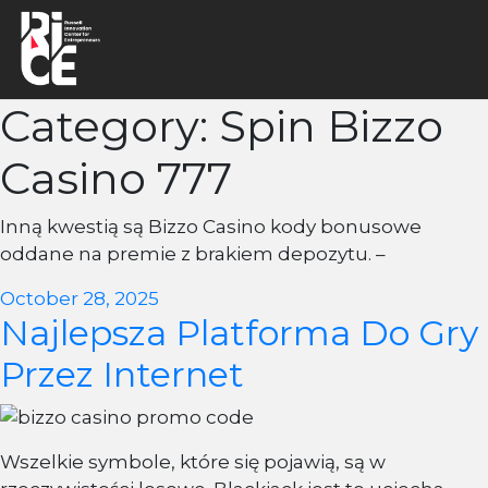
Category:
Spin Bizzo
Casino 777
Inną kwestią są Bizzo Casino kody bonusowe
oddane na premie z brakiem depozytu. –
Posted
October 28, 2025
Najlepsza Platforma Do Gry
on
Przez Internet
Wszelkie symbole, które się pojawią, są w