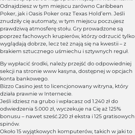
Odnajdziesz w tym miejscu zarówno Caribbean
Poker, jak i Oasis Poker oraz Texas Hold’em. Jeśli
znudziły cię automaty, w tym miejscu poczujesz
prawdziwą atmosferę stołu. Gry prowadzone są
poprzez fachowych krupierów, którzy odrzucić tylko
wyglądają dobrze, lecz też znają się na kwestii – z
brakiem sztucznego uśmiechu i sztywnych reguł.
By wypłacić środki, należy przejść do odpowiedniej
sekcji na stronie www kasyna, dostępnej w opcjach
konta bankowego.
Bizzo Casino jest to licencjonowany witryna, który
działa prawnie w Internecie.
Jeśli idziesz na grubo i wpłacasz od 1.240 zł do
odwiedzenia 5.000 zł, wyczekuje na Cię aż 125%
bonusu – nawet sześć.220 zł ekstra i 125 gratisowych
spinów.
Około 15 wyjątkowych komputerów, takich w jaki to