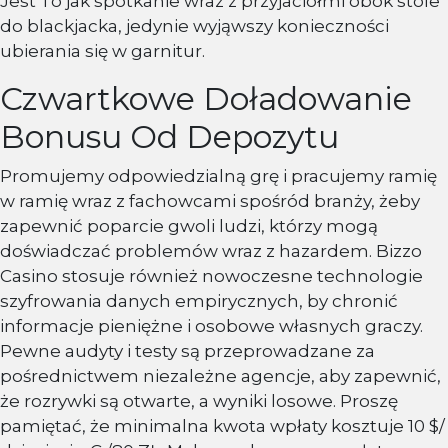
Jest To jak spotkanie wraz z przyjaciółmi obok stole
do blackjacka, jedynie wyjąwszy konieczności
ubierania się w garnitur.
Czwartkowe Doładowanie
Bonusu Od Depozytu
Promujemy odpowiedzialną grę i pracujemy ramię
w ramię wraz z fachowcami spośród branży, żeby
zapewnić poparcie gwoli ludzi, którzy mogą
doświadczać problemów wraz z hazardem. Bizzo
Casino stosuje również nowoczesne technologie
szyfrowania danych empirycznych, by chronić
informacje pieniężne i osobowe własnych graczy.
Pewne audyty i testy są przeprowadzane za
pośrednictwem niezależne agencje, aby zapewnić,
że rozrywki są otwarte, a wyniki losowe. Proszę
pamiętać, że minimalna kwota wpłaty kosztuje 10 $/