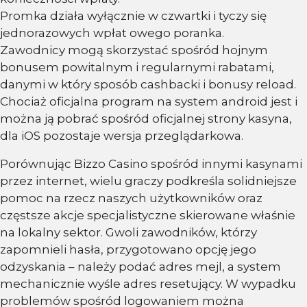
Promka działa wyłącznie w czwartki i tyczy się
jednorazowych wpłat owego poranka.
Zawodnicy mogą skorzystać spośród hojnym
bonusem powitalnym i regularnymi rabatami,
danymi w który sposób cashbacki i bonusy reload.
Chociaż oficjalna program na system android jest i
można ją pobrać spośród oficjalnej strony kasyna,
dla iOS pozostaje wersja przeglądarkowa.
Porównując Bizzo Casino spośród innymi kasynami
przez internet, wielu graczy podkreśla solidniejsze
pomoc na rzecz naszych użytkowników oraz
częstsze akcje specjalistyczne skierowane właśnie
na lokalny sektor. Gwoli zawodników, którzy
zapomnieli hasła, przygotowano opcję jego
odzyskania – należy podać adres mejl, a system
mechanicznie wyśle adres resetujący. W wypadku
problemów spośród logowaniem można