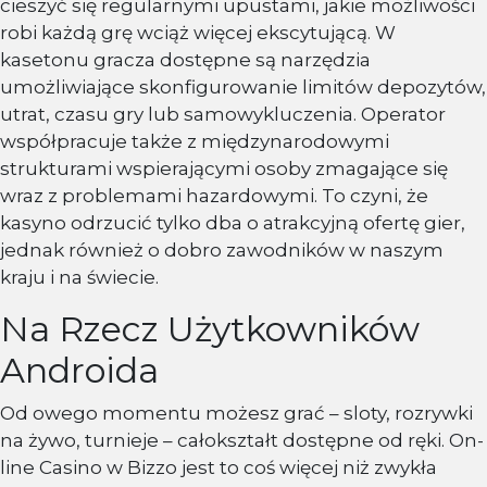
cieszyć się regularnymi upustami, jakie możliwości
robi każdą grę wciąż więcej ekscytującą. W
kasetonu gracza dostępne są narzędzia
umożliwiające skonfigurowanie limitów depozytów,
utrat, czasu gry lub samowykluczenia. Operator
współpracuje także z międzynarodowymi
strukturami wspierającymi osoby zmagające się
wraz z problemami hazardowymi. To czyni, że
kasyno odrzucić tylko dba o atrakcyjną ofertę gier,
jednak również o dobro zawodników w naszym
kraju i na świecie.
Na Rzecz Użytkowników
Androida
Od owego momentu możesz grać – sloty, rozrywki
na żywo, turnieje – całokształt dostępne od ręki. On-
line Casino w Bizzo jest to coś więcej niż zwykła