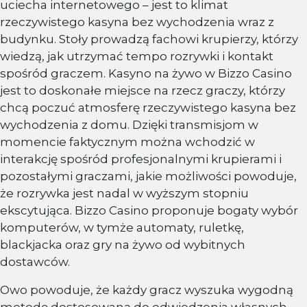
uciecha internetowego – jest to klimat
rzeczywistego kasyna bez wychodzenia wraz z
budynku. Stoły prowadzą fachowi krupierzy, którzy
wiedzą, jak utrzymać tempo rozrywki i kontakt
spośród graczem. Kasyno na żywo w Bizzo Casino
jest to doskonałe miejsce na rzecz graczy, którzy
chcą poczuć atmosferę rzeczywistego kasyna bez
wychodzenia z domu. Dzięki transmisjom w
momencie faktycznym można wchodzić w
interakcję spośród profesjonalnymi krupierami i
pozostałymi graczami, jakie możliwości powoduje,
że rozrywka jest nadal w wyższym stopniu
ekscytująca. Bizzo Casino proponuje bogaty wybór
komputerów, w tymże automaty, ruletkę,
blackjacka oraz gry na żywo od wybitnych
dostawców.
Owo powoduje, że każdy gracz wyszuka wygodną