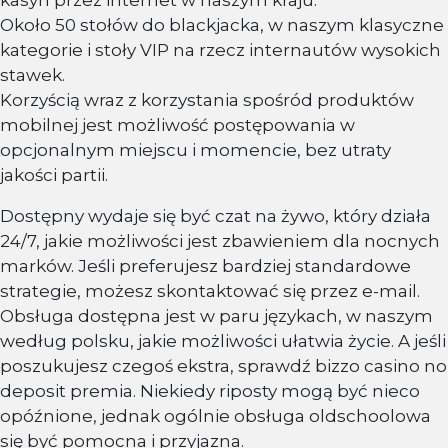
kasyn przez internet w naszym kraju.
Około 50 stołów do blackjacka, w naszym klasyczne
kategorie i stoły VIP na rzecz internautów wysokich
stawek.
Korzyścią wraz z korzystania spośród produktów
mobilnej jest możliwość postępowania w
opcjonalnym miejscu i momencie, bez utraty
jakości partii.
Dostępny wydaje się być czat na żywo, który działa
24/7, jakie możliwości jest zbawieniem dla nocnych
marków. Jeśli preferujesz bardziej standardowe
strategie, możesz skontaktować się przez e-mail.
Obsługa dostępna jest w paru językach, w naszym
według polsku, jakie możliwości ułatwia życie. A jeśli
poszukujesz czegoś ekstra, sprawdź bizzo casino no
deposit premia. Niekiedy riposty mogą być nieco
opóźnione, jednak ogólnie obsługa oldschoolowa
się być pomocna i przyjazna.