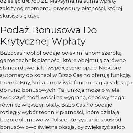
dziesięciu € /80 ZŁ. Maksymalna suma wpłaty
zależy od momentu procedury płatności, której
skusisz się użyć.
Podaż Bonusowa Do
Krytycznej Wpłaty
Bizzocasinopl.pl podaje polskim fanom szeroką
gamę technik płatności, które obejmują zarówno
standardowe, jak i współczesne opcje. Niektóre
automaty do konsol w Bizzo Casino oferują funkcję
Premia Buy, która umożliwia fanom naglący dostęp
do rund bonusowych. Ta funkcja może o wiele
zwiększyć możliwości na wygraną, choć wymaga
również większej lokaty. Bizzo Casino podaje
rozległy wybór technik płatności, które działają
bezproblemowo w Polsce. Korzystanie spośród
bonusów owo świetna okazja, by zwiększyć saldo