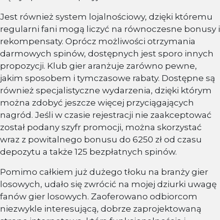
Jest również system lojalnościowy, dzięki któremu
regularni fani mogą liczyć na równoczesne bonusy i
rekompensaty. Oprócz możliwości otrzymania
darmowych spinów, dostępnych jest sporo innych
propozycji. Klub gier aranżuje zarówno pewne,
jakim sposobem i tymczasowe rabaty. Dostępne są
również specjalistyczne wydarzenia, dzięki którym
można zdobyć jeszcze więcej przyciągających
nagród. Jeśli w czasie rejestracji nie zaakceptować
został podany szyfr promocji, można skorzystać
wraz z powitalnego bonusu do 6250 zł od czasu
depozytu a także 125 bezpłatnych spinów.
Pomimo całkiem już dużego tłoku na branży gier
losowych, udało się zwrócić na mojej dziurki uwagę
fanów gier losowych. Zaoferowano odbiorcom
niezwykle interesującą, dobrze zaprojektowaną