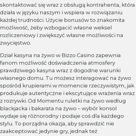
skontaktować się wraz z obsługą kontrahenta, która
działa w języku naszym i wspiera w rozwiązaniu
każdej trudności. Użycie bonusów to znakomita
możliwość, żeby wzbogacić własne weksel
rozliczeniowy i zwiększyć własne możliwości na
zwycięstwo.
Dział kasyna na żywo w Bizzo Casino zapewnia
fanom możliwość doświadczenia atmosfery
prawdziwego kasyna wraz z dogodne warunki
własnego domu. Tu możesz interagować na żywo
spośród krupierami w momencie rzeczywistym, jak
produkuje autentyczne i ekscytujące wrażenia wraz
z rozrywki. Od Momentu ruletki na żywo według
blackjacka i bakarata na żywo – wybór konsol
wydaje się różnorodny i podaje coś dla każdego
stylu. To porządna okazja, aby sprawdzić nie
zaakceptować jedynie gry, jednak też