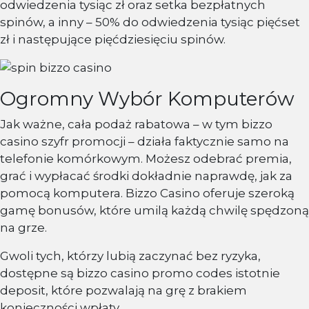
odwiedzenia tysiąc zł oraz setka bezpłatnych
spinów, a inny – 50% do odwiedzenia tysiąc pięćset
zł i następujące pięćdziesięciu spinów.
Ogromny Wybór Komputerów
Jak ważne, cała podaż rabatowa – w tym bizzo
casino szyfr promocji – działa faktycznie samo na
telefonie komórkowym. Możesz odebrać premia,
grać i wypłacać środki dokładnie naprawdę, jak za
pomocą komputera. Bizzo Casino oferuje szeroką
gamę bonusów, które umilą każdą chwilę spędzoną
na grze.
Gwoli tych, którzy lubią zaczynać bez ryzyka,
dostępne są bizzo casino promo codes istotnie
deposit, które pozwalają na grę z brakiem
konieczności wpłaty.