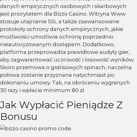
danych empirycznych osobowych i skarbowych
jest priorytetem dla Bizzo Casino. Witryna Www
stosuje utajnianie SSL a także zaawansowane
protokoły ochrony danych empirycznych, jakie
możliwości umożliwia ochronę poprzednio
nieautoryzowanym dostępem. Dodatkowo,
platforma przeprowadza prawidłowe audyty gier,
aby zagwarantować uczciwość i losowość wyników.
Skoro przemowa o gratisowych spinach, naczelna
połowa zostanie przyznana natychmiast po
dokonaniu umowy. Tak, na obróceniu wygranych
30 razy i wpłacie minimum 80 zł.
Jak Wypłacić Pieniądze Z
Bonusu