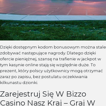
Dzięki dostępnym kodom bonusowym można stale
zdobywać następujące nagrody. Dlatego dzięki
ofercie pieniężnej, szansę na trafienie w jackpot w
tym kasynie online stają się względnie duże. To
prezent, który polscy użytkownicy mogą otrzymać
zaraz po zapisu, bez postulatu oczekiwania
kilkunastu dzionki.
Zarejestruj Się W Bizzo
Casino Nasz Kraj – Graj W