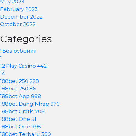
May 2023
February 2023
December 2022
October 2022
Categories
! Без рубрики
1
12 Play Casino 442
14
188bet 250 228
188bet 250 86
188bet App 888
188bet Dang Nhap 376
188bet Gratis 708
188bet One 51
188bet One 995
188bet Terbaru 389