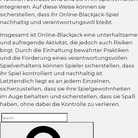
integrieren. Auf diese Weise können sie
sicherstellen, dass ihr Online-Blackjack-Spiel
nachhaltig und verantwortungsvoll bleibt.
Insgesamt ist Online-Blackjack eine unterhaltsame
und aufregende Aktivität, die jedoch auch Risiken
birgt. Durch die Einhaltung bewährter Praktiken
und die Förderung eines verantwortungsvollen
Spielverhaltens können Spieler sicherstellen, dass
ihr Spiel kontrolliert und nachhaltig ist.
Letztendlich liegt es an jedem Einzelnen,
sicherzustellen, dass sie ihre Spielgewohnheiten
im Auge behalten und sicherstellen, dass sie Spaß
haben, ohne dabei die Kontrolle zu verlieren.
Search
Search
for: