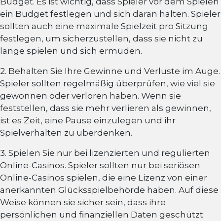
Budget. Es ist wichtig, dass Spieler vor dem Spielen
ein Budget festlegen und sich daran halten. Spieler
sollten auch eine maximale Spielzeit pro Sitzung
festlegen, um sicherzustellen, dass sie nicht zu
lange spielen und sich ermüden.
2. Behalten Sie Ihre Gewinne und Verluste im Auge.
Spieler sollten regelmäßig überprüfen, wie viel sie
gewonnen oder verloren haben. Wenn sie
feststellen, dass sie mehr verlieren als gewinnen,
ist es Zeit, eine Pause einzulegen und ihr
Spielverhalten zu überdenken.
3. Spielen Sie nur bei lizenzierten und regulierten
Online-Casinos. Spieler sollten nur bei seriösen
Online-Casinos spielen, die eine Lizenz von einer
anerkannten Glücksspielbehörde haben. Auf diese
Weise können sie sicher sein, dass ihre
persönlichen und finanziellen Daten geschützt