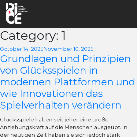
Category:
1
Posted
October 14, 2025
November 10, 2025
Grundlagen und Prinzipien
on
von Glücksspielen in
modernen Plattformen und
wie Innovationen das
Spielverhalten verändern
Glücksspiele haben seit jeher eine große
Anziehungskraft auf die Menschen ausgeübt. In
der heutigen Zeit haben sie sich jedoch stark