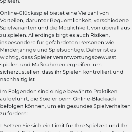
Spielen.
Online-Glücksspiel bietet eine Vielzahl von
Vorteilen, darunter Bequemlichkeit, verschiedene
Spielvarianten und die Möglichkeit, von überall aus
zu spielen. Allerdings birgt es auch Risiken,
insbesondere für gefährdeten Personen wie
Minderjährige und Spielsüchtige. Daher ist es
wichtig, dass Spieler verantwortungsbewusst
spielen und Maßnahmen ergreifen, um
sicherzustellen, dass ihr Spielen kontrolliert und
nachhaltig ist.
Im Folgenden sind einige bewährte Praktiken
aufgeführt, die Spieler beim Online-Blackjack
befolgen können, um ein gesundes Spielverhalten
zu fördern:
1. Setzen Sie sich ein Limit für Ihre Spielzeit und Ihr