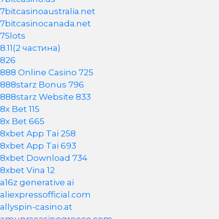
7bitcasinoaustralia.net
7bitcasinocanada.net
7Slots
8.11(2 частина)
826
888 Online Casino 725
888starz Bonus 796
888starz Website 833
8x Bet 115
8x Bet 665
8xbet App Tai 258
8xbet App Tai 693
8xbet Download 734
8xbet Vina 12
a16z generative ai
aliexpressofficial.com
allyspin-casino.at