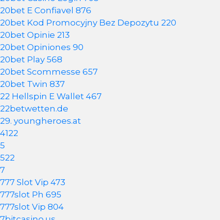
20bet E Confiavel 876
20bet Kod Promocyjny Bez Depozytu 220
20bet Opinie 213
20bet Opiniones 90
20bet Play 568
20bet Scommesse 657
20bet Twin 837
22 Hellspin E Wallet 467
22betwetten.de
29. youngheroes.at
4122
5
522
7
777 Slot Vip 473
777slot Ph 695
777slot Vip 804
7bitcasino.us