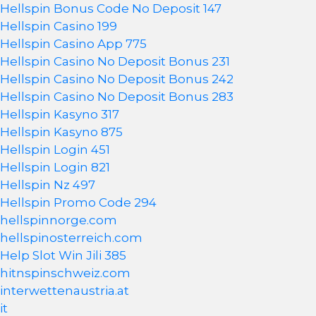
Hellspin Bonus Code No Deposit 147
Hellspin Casino 199
Hellspin Casino App 775
Hellspin Casino No Deposit Bonus 231
Hellspin Casino No Deposit Bonus 242
Hellspin Casino No Deposit Bonus 283
Hellspin Kasyno 317
Hellspin Kasyno 875
Hellspin Login 451
Hellspin Login 821
Hellspin Nz 497
Hellspin Promo Code 294
hellspinnorge.com
hellspinosterreich.com
Help Slot Win Jili 385
hitnspinschweiz.com
interwettenaustria.at
it