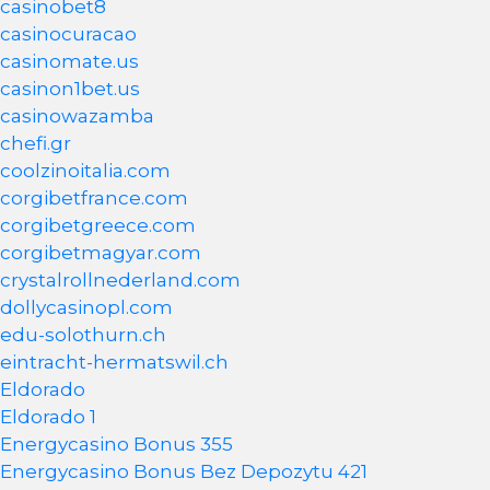
casinobet8
casinocuracao
casinomate.us
casinon1bet.us
casinowazamba
chefi.gr
coolzinoitalia.com
corgibetfrance.com
corgibetgreece.com
corgibetmagyar.com
crystalrollnederland.com
dollycasinopl.com
edu-solothurn.ch
eintracht-hermatswil.ch
Eldorado
Eldorado 1
Energycasino Bonus 355
Energycasino Bonus Bez Depozytu 421