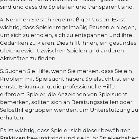
sind und dass die Spiele fair und transparent sind.
4. Nehmen Sie sich regelmäßige Pausen. Es ist
wichtig, dass Spieler regelmäßig Pausen einlegen,
um sich zu erholen, sich zu entspannen und ihre
Gedanken zu klären. Dies hilft ihnen, ein gesundes
Gleichgewicht zwischen Spielen und anderen
Aktivitäten zu finden.
5. Suchen Sie Hilfe, wenn Sie merken, dass Sie ein
Problem mit Spielsucht haben. Spielsucht ist eine
ernste Erkrankung, die professionelle Hilfe
erfordert. Spieler, die Anzeichen von Spielsucht
bemerken, sollten sich an Beratungsstellen oder
Selbsthilfegruppen wenden, um Unterstützung zu
erhalten.
Es ist wichtig, dass Spieler sich dieser bewährten
Praktiken bewusst sind und sie in ihr Spielverhalten