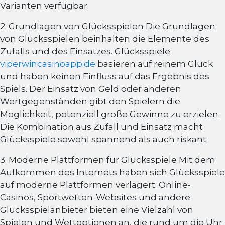
Varianten verfügbar.
2. Grundlagen von Glücksspielen Die Grundlagen
von Glücksspielen beinhalten die Elemente des
Zufalls und des Einsatzes. Glücksspiele
viperwincasinoapp.de
basieren auf reinem Glück
und haben keinen Einfluss auf das Ergebnis des
Spiels. Der Einsatz von Geld oder anderen
Wertgegenständen gibt den Spielern die
Möglichkeit, potenziell große Gewinne zu erzielen.
Die Kombination aus Zufall und Einsatz macht
Glücksspiele sowohl spannend als auch riskant.
3. Moderne Plattformen für Glücksspiele Mit dem
Aufkommen des Internets haben sich Glücksspiele
auf moderne Plattformen verlagert. Online-
Casinos, Sportwetten-Websites und andere
Glücksspielanbieter bieten eine Vielzahl von
Spielen und Wettoptionen an, die rund um die Uhr