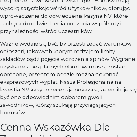
bezpieczeństwo w środowisku gier. Bonusy mają
wysoką satysfakcję wśród użytkowników, oferując
wprowadzenie do odwiedzenia kasyna NV, które
zachęca do odwiedzenia poczucia wspólnoty i
przynależności wśród uczestników.
Ważne wydaje się być, by przestrzegać warunków
ogłoszeń, takowych którym rodzajem limity
zakładów bądź pojęcie wdrożenia spinów. Wygrane
uzyskane z bezpłatnych obrotów muszą zostać
obrócone, przedtem będzie można dokonać
ekspresowych wypłat. Nasza Profesjonalna na
kwestia NV kasyno recenzja pokazała, że emituje się
być ono odpowiednim doborem gwoli
zawodników, którzy szukają przyciągających
bonusów.
Cenna Wskazówka Dla