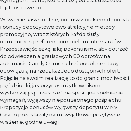
wymogom ruchu, które zależą od czasu statusu
lojalnościowego.
W świecie kasyn online, bonusy z brakiem depozytu
i bonusy depozytowe owo atrakcyjne metody
promocyjne, wraz z których każda służy
odmiennym preferencjom i celom internautów.
Przedstawię ścieżkę, jaką pokonujemy, aby dotrzeć
do odwiedzenia gratisowych 80 obrotów na
automacie Candy Corner, choć podobne etapy
obowiązują na rzecz każdego dostępnych ofert.
Pojęcie na swoim realizację to do granic możliwości
pięć dzionki, jak przynosi użytkownikom
wystarczającą przestrzeń na spokojne spełnienie
wymagań, wyjąwszy niepotrzebnego pośpiechu.
Propozycje bonusów wyjąwszy depozytu w NV
Casino pozostawiły na mi wyjątkowo pozytywne
wrażenie, godne uwagi.