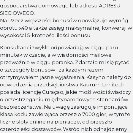
gospodarstwa domowego lub adresu ADRESU
SIECIOWEGO.
Na Rzecz większości bonusów obowiązuje wymóg
obrotu x40 a także zasięg maksymalnej konwersji w
wysokości 5-krotności ilości bonusu.
Konsultanci zwykle odpowiadają w ciągu paru
minutek w czacie, a w wiadomości mailowe
przeważnie w ciągu poranka. Zdarzało mi się pytać
o szczegóły bonusów i za każdym razem
otrzymywałem jasne wyjaśnienia. Kasyno należy do
odwiedzenia przedsiębiorstwa Kaurum Limited i
posiada licencję Curaçao, jakie możliwości świadczy
o przestrzeganiu międzynarodowych standardów
bezpieczeństwa. Na uwagę zasługuje imponująca
klasa kodu zawierająca przeszło 7000 gier, w tymże
liczne sloty online na pieniadze, od przeszło
czterdzieści dostawców. Wśród nich odnajdziemy