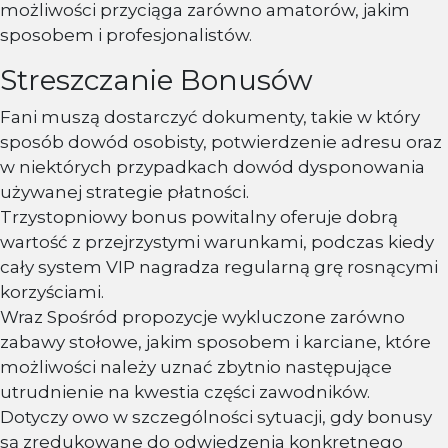
możliwości przyciąga zarówno amatorów, jakim
sposobem i profesjonalistów.
Streszczanie Bonusów
Fani muszą dostarczyć dokumenty, takie w który
sposób dowód osobisty, potwierdzenie adresu oraz
w niektórych przypadkach dowód dysponowania
używanej strategie płatności.
Trzystopniowy bonus powitalny oferuje dobrą
wartość z przejrzystymi warunkami, podczas kiedy
cały system VIP nagradza regularną grę rosnącymi
korzyściami.
Wraz Spośród propozycje wykluczone zarówno
zabawy stołowe, jakim sposobem i karciane, które
możliwości należy uznać zbytnio następujące
utrudnienie na kwestia części zawodników.
Dotyczy owo w szczególności sytuacji, gdy bonusy
są zredukowane do odwiedzenia konkretnego