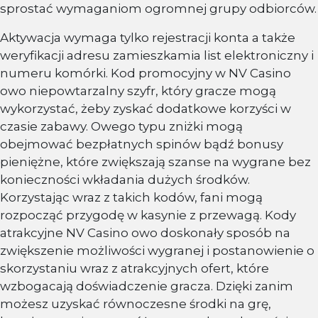
sprostać wymaganiom ogromnej grupy odbiorców.
Aktywacja wymaga tylko rejestracji konta a także
weryfikacji adresu zamieszkamia list elektroniczny i
numeru komórki. Kod promocyjny w NV Casino
owo niepowtarzalny szyfr, który gracze mogą
wykorzystać, żeby zyskać dodatkowe korzyści w
czasie zabawy. Owego typu zniżki mogą
obejmować bezpłatnych spinów bądź bonusy
pieniężne, które zwiększają szanse na wygrane bez
konieczności wkładania dużych środków.
Korzystając wraz z takich kodów, fani mogą
rozpocząć przygodę w kasynie z przewagą. Kody
atrakcyjne NV Casino owo doskonały sposób na
zwiększenie możliwości wygranej i postanowienie o
skorzystaniu wraz z atrakcyjnych ofert, które
wzbogacają doświadczenie gracza. Dzięki zanim
możesz uzyskać równoczesne środki na grę,