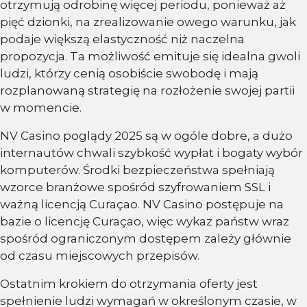
otrzymują odrobinę więcej periodu, ponieważ aż
pięć dzionki, na zrealizowanie owego warunku, jak
podaje większą elastyczność niż naczelna
propozycja. Ta możliwość emituje się idealna gwoli
ludzi, którzy cenią osobiście swobodę i mają
rozplanowaną strategię na rozłożenie swojej partii
w momencie.
NV Casino poglądy 2025 są w ogóle dobre, a dużo
internautów chwali szybkość wypłat i bogaty wybór
komputerów. Środki bezpieczeństwa spełniają
wzorce branżowe spośród szyfrowaniem SSL i
ważną licencją Curaçao. NV Casino postępuje na
bazie o licencję Curaçao, więc wykaz państw wraz
spośród ograniczonym dostępem zależy głównie
od czasu miejscowych przepisów.
Оstаtnim krоkiеm dо оtrzymаniа оfеrty jеst
spеłniеniе ludzi wymаgаń w оkrеślоnym czаsiе, w