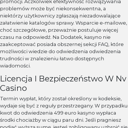
promocji. Aczkolwiek efektywność rozwiązywania
problemów może być niekonsekwentna, a
niektórzy użytkownicy zgłaszają niezadowalające
załatwienie katalogów sprawy. Wsparcie e-mailowe,
choć szczegółowe, przeważnie postuluje więcej
czasu na odpowiedź. Na Dodatek, kasyno nie
zaakceptować posiada obszernej sekcji FAQ, które
możliwości wiedzie do odwiedzenia odwiedzenia
trudności w znalezieniu łatwo dostępnych
wiadomości.
Licencja I Bezpieczeństwo W Nv
Casino
Termin wypłat, który został określony w kodeksie,
wydaje się być z reguły przestrzegany. W przypadku
kwot do odwiedzenia 499 euro kasyno wypłaca
środki chociażby w ciągu paru dni. Jeśli pragniesz
podjąć wyższą sumę, jesteś zobligowany uzbroić się