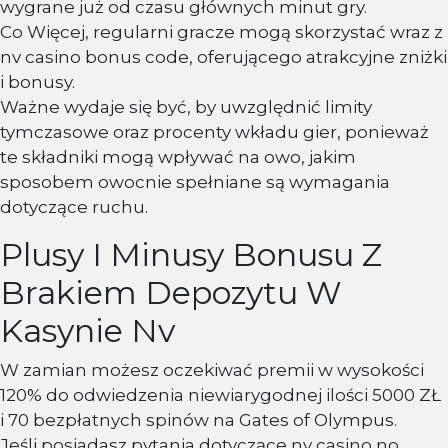
wygrane już od czasu głównych minut gry.
Co Więcej, regularni gracze mogą skorzystać wraz z
nv casino bonus code, oferującego atrakcyjne zniżki
i bonusy.
Ważne wydaje się być, by uwzględnić limity
tymczasowe oraz procenty wkładu gier, ponieważ
te składniki mogą wpływać na owo, jakim
sposobem owocnie spełniane są wymagania
dotyczące ruchu.
Plusy I Minusy Bonusu Z
Brakiem Depozytu W
Kasynie Nv
W zamian możesz oczekiwać premii w wysokości
120% do odwiedzenia niewiarygodnej ilości 5000 ZŁ
i 70 bezpłatnych spinów na Gates of Olympus.
Jeśli posiadasz pytania dotyczące nv casino no