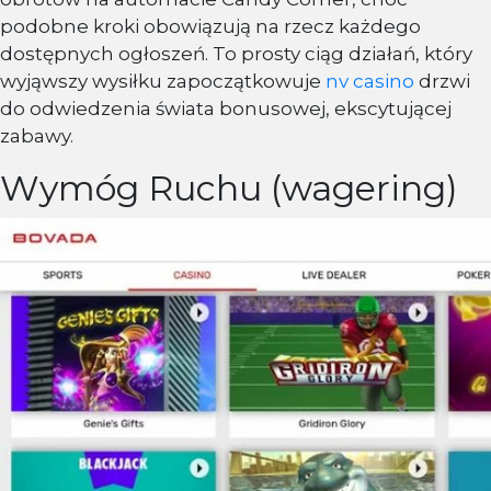
podobne kroki obowiązują na rzecz każdego
dostępnych ogłoszeń. To prosty ciąg działań, który
wyjąwszy wysiłku zapoczątkowuje
nv casino
drzwi
do odwiedzenia świata bonusowej, ekscytującej
zabawy.
Wymóg Ruchu (wagering)