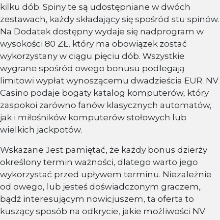
kilku dób. Spiny te są udostępniane w dwóch
zestawach, każdy składający się spośród stu spinów.
Na Dodatek dostępny wydaje się nadprogram w
wysokości 80 ZŁ, który ma obowiązek zostać
wykorzystany w ciągu pięciu dób. Wszystkie
wygrane spośród owego bonusu podlegają
limitowi wypłat wynoszącemu dwadzieścia EUR. NV
Casino podaje bogaty katalog komputerów, który
zaspokoi zarówno fanów klasycznych automatów,
jak i miłośników komputerów stołowych lub
wielkich jackpotów.
Wskazane Jest pamiętać, że każdy bonus dzierży
określony termin ważności, dlatego warto jego
wykorzystać przed upływem terminu. Niezależnie
od owego, lub jesteś doświadczonym graczem,
bądź interesującym nowicjuszem, ta oferta to
kuszący sposób na odkrycie, jakie możliwości NV