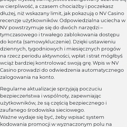
w cierpliwość, a czasem chociażby i poczekasz
dłużej, niż wskazany limit, jak pokazują o NV Casino
recenzje użytkowników. Odpowiedzialna uciecha w
NV powstrzymuje się do dwóch narzędzi –
tymczasowego i trwałego zablokowania dostępu
do konta (samowykluczenie). Dzięki ustawieniu
dziennych, tygodniowych i miesięcznych progów
na rzecz periodu aktywności, wpłat i strat mógłbyś
wciąż bardziej kontrolować swoją grę. Wpis w NV
Casino prowadzi do odwiedzenia automatycznego
zalogowania na konto.
Regularne aktualizacje sprzyjają poczuciu
bezpieczeństwa i wspólnoty, zapewniając
użytkowników, że są częścią bezpiecznego i
zaufanego środowiska sieciowego.
Ważne wydaje się być, żeby wpisać system
kodowania promocji w wyznaczonym polu na