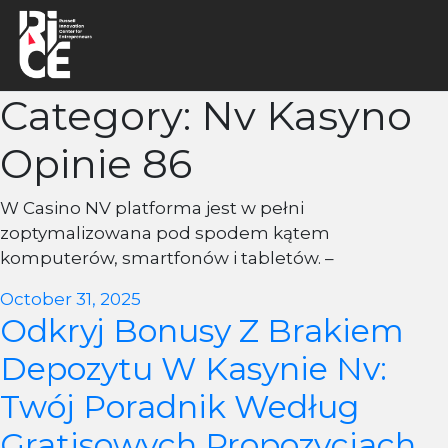
Category:
Nv Kasyno
Opinie 86
W Casino NV platforma jest w pełni
zoptymalizowana pod spodem kątem
komputerów, smartfonów i tabletów. –
Posted
October 31, 2025
Odkryj Bonusy Z Brakiem
on
Depozytu W Kasynie Nv:
Twój Poradnik Według
Gratisowych Propozycjach