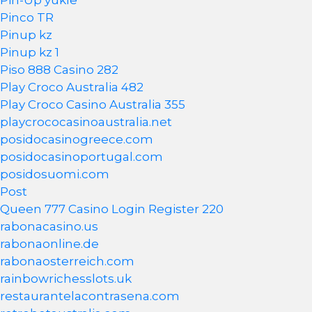
Pin-Up yukle
Pinco TR
Pinup kz
Pinup kz 1
Piso 888 Casino 282
Play Croco Australia 482
Play Croco Casino Australia 355
playcrococasinoaustralia.net
posidocasinogreece.com
posidocasinoportugal.com
posidosuomi.com
Post
Queen 777 Casino Login Register 220
rabonacasino.us
rabonaonline.de
rabonaosterreich.com
rainbowrichesslots.uk
restaurantelacontrasena.com