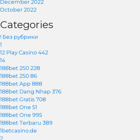
December 2022
October 2022
Categories
! Без рубрики
1
12 Play Casino 442
14
188bet 250 228
188bet 250 86
188bet App 888
188bet Dang Nhap 376
188bet Gratis 708
188bet One 51
188bet One 995
188bet Terbaru 389
1betcasino.de
2