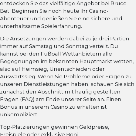
entdecken Sie das vielfältige Angebot bei Bruce
Bet! Beginnen Sie noch heute Ihr Casino-
Abenteuer und genießen Sie eine sichere und
unterhaltsame Spielerfahrung.
Die Ansetzungen werden dabei zu je drei Partien
immer auf Samstag und Sonntag verteilt. Du
kannst bei den Fußball Wettanbietern alle
Begegnungen im bekannten Hauptmarkt wetten,
also auf Heimsieg, Unentschieden oder
Auswärtssieg. Wenn Sie Probleme oder Fragen zu
unseren Dienstleistungen haben, schauen Sie sich
zunächst den Abschnitt mit häufig gestellten
Fragen (FAQ) am Ende unserer Seite an. Einen
Bonus in unserem Casino zu erhalten ist
unkompliziert…
Top-Platzierungen gewinnen Geldpreise,
Freispiele oder exklusive Boni.