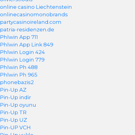
online casino Liechtenstein
onlinecasinomonobrands
partycasinoireland.com
patria-residenzen.de
Phlwin App 711
Phlwin App Link 849
Phlwin Login 424
Phlwin Login 779
Phlwin Ph 488
Phlwin Ph 965
phonebazis2
Pin-Up AZ
Pin-Up indir
Pin-Up oyunu
Pin-Up TR
Pin-Up UZ
Pin-UP VCH