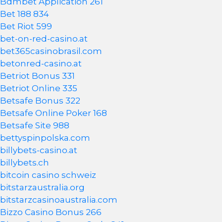
Bdmbet Application 261
Bet 188 834
Bet Riot 599
bet-on-red-casino.at
bet365casinobrasil.com
betonred-casino.at
Betriot Bonus 331
Betriot Online 335
Betsafe Bonus 322
Betsafe Online Poker 168
Betsafe Site 988
bettyspinpolska.com
billybets-casino.at
billybets.ch
bitcoin casino schweiz
bitstarzaustralia.org
bitstarzcasinoaustralia.com
Bizzo Casino Bonus 266