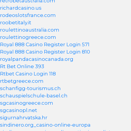
retrobetaustralia.com
richardcasino.us
rodeoslotsfrance.com
roobetitaly.it
roulettinoaustralia.com
roulettinogreece.com
Royal 888 Casino Register Login 571
Royal 888 Casino Register Login 810
royalpandacasinocanada.org
Rt Bet Online 393
Rtbet Casino Login 118
rtbetgreece.com
schanfigg-tourismus.ch
schauspielschule-basel.ch
sgcasinogreece.com
sgcasinopl.net
sigurnahrvatska.hr
sindinero.org_casino-online-europa