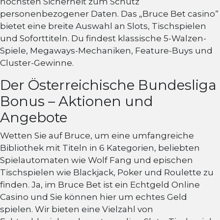
höchsten Sicherheit zum Schutz
personenbezogener Daten. Das „Bruce Bet casino“
bietet eine breite Auswahl an Slots, Tischspielen
und Soforttiteln. Du findest klassische 5-Walzen-
Spiele, Megaways-Mechaniken, Feature-Buys und
Cluster-Gewinne.
Der Österreichische Bundesliga
Bonus – Aktionen und
Angebote
Wetten Sie auf Bruce, um eine umfangreiche
Bibliothek mit Titeln in 6 Kategorien, beliebten
Spielautomaten wie Wolf Fang und epischen
Tischspielen wie Blackjack, Poker und Roulette zu
finden. Ja, im Bruce Bet ist ein Echtgeld Online
Casino und Sie können hier um echtes Geld
spielen. Wir bieten eine Vielzahl von