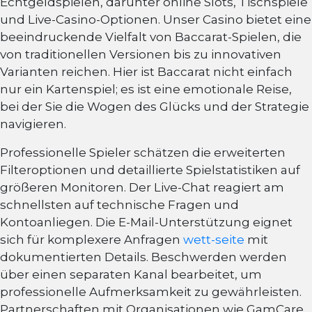
Echtgeldspielen, darunter online Slots, Tischspiele
und Live-Casino-Optionen. Unser Casino bietet eine
beeindruckende Vielfalt von Baccarat-Spielen, die
von traditionellen Versionen bis zu innovativen
Varianten reichen. Hier ist Baccarat nicht einfach
nur ein Kartenspiel; es ist eine emotionale Reise,
bei der Sie die Wogen des Glücks und der Strategie
navigieren.
Professionelle Spieler schätzen die erweiterten
Filteroptionen und detaillierte Spielstatistiken auf
größeren Monitoren. Der Live-Chat reagiert am
schnellsten auf technische Fragen und
Kontoanliegen. Die E-Mail-Unterstützung eignet
sich für komplexere Anfragen
wett-seite
mit
dokumentierten Details. Beschwerden werden
über einen separaten Kanal bearbeitet, um
professionelle Aufmerksamkeit zu gewährleisten.
Partnerschaften mit Organisationen wie GamCare