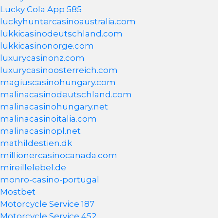
Lucky Cola App 585
luckyhuntercasinoaustralia.com
lukkicasinodeutschland.com
lukkicasinonorge.com
luxurycasinonz.com
luxurycasinoosterreich.com
magiuscasinohungary.com
malinacasinodeutschland.com
malinacasinohungary.net
malinacasinoitalia.com
malinacasinopl.net
mathildestien.dk
millionercasinocanada.com
mireillelebel.de
monro-casino-portugal
Mostbet
Motorcycle Service 187
Motorcycle Service 452