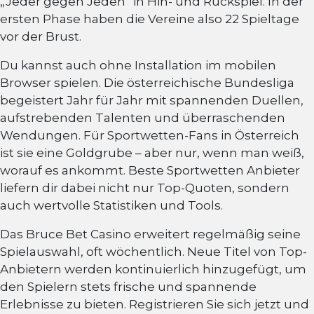
„Jeder gegen Jeden“ in Hin- und Rückspiel. In der
ersten Phase haben die Vereine also 22 Spieltage
vor der Brust.
Du kannst auch ohne Installation im mobilen
Browser spielen. Die österreichische Bundesliga
begeistert Jahr für Jahr mit spannenden Duellen,
aufstrebenden Talenten und überraschenden
Wendungen. Für Sportwetten-Fans in Österreich
ist sie eine Goldgrube – aber nur, wenn man weiß,
worauf es ankommt. Beste Sportwetten Anbieter
liefern dir dabei nicht nur Top-Quoten, sondern
auch wertvolle Statistiken und Tools.
Das Bruce Bet Casino erweitert regelmäßig seine
Spielauswahl, oft wöchentlich. Neue Titel von Top-
Anbietern werden kontinuierlich hinzugefügt, um
den Spielern stets frische und spannende
Erlebnisse zu bieten. Registrieren Sie sich jetzt und