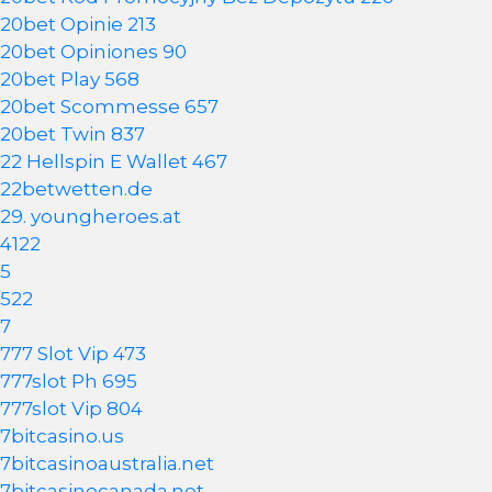
20bet Opinie 213
20bet Opiniones 90
20bet Play 568
20bet Scommesse 657
20bet Twin 837
22 Hellspin E Wallet 467
22betwetten.de
29. youngheroes.at
4122
5
522
7
777 Slot Vip 473
777slot Ph 695
777slot Vip 804
7bitcasino.us
7bitcasinoaustralia.net
7bitcasinocanada.net