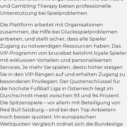
und Gambling Therapy bieten professionelle
Unterstützung bei Spielproblemen.
Die Plattform arbeitet mit Organisationen
zusammen, die Hilfe bei Glücksspielproblemen
anbieten, und stellt sicher, dass alle Spieler
Zugang zu notwendigen Ressourcen haben. Das
VIP-Programm von brucebet belohnt loyale Spieler
mit exklusiven Vorteilen und personalisierten
Services. Je mehr Sie spielen, desto höher steigen
Sie in den VIP-Rängen auf und erhalten Zugang zu
besonderen Privilegien. Der Quotenschlüssel für
die höchste Fußball Liga in Österreich liegt im
Durchschnitt meist zwischen 93 und 94 Prozent.
Die Spitzenspiele – vor allem mit Beteiligung von
Red Bull Salzburg – sind bei den Top Anbietern
noch besser quotiert. Im europäischen
Wettquoten Vergleich ordnet sich die Bundesliga