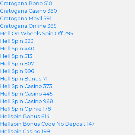
Gratogana Bono 510
Gratogana Casino 380
Gratogana Movil 591
Gratogana Online 385
Hell On Wheels Spin Off 295
Hell Spin 323
Hell Spin 440
Hell Spin 513
Hell Spin 807
Hell Spin 996
Hell Spin Bonus 71
Hell Spin Casino 373
Hell Spin Casino 445
Hell Spin Casino 968
Hell Spin Opinie 178
Hellspin Bonus 614
Hellspin Bonus Code No Deposit 147
Hellspin Casino 199