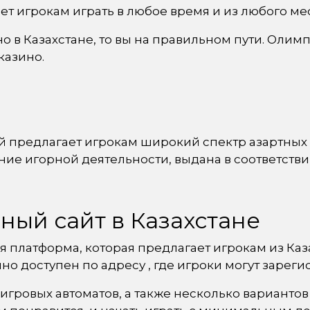
 игрокам играть в любое время и из любого места
в Казахстане, то вы на правильном пути. Олимп
казино.
 предлагает игрокам широкий спектр азартных и
ие игорной деятельности, выдана в соответствии
ый сайт в Казахстане
я платформа, которая предлагает игрокам из Ка
 доступен по адресу , где игроки могут зарегист
гровых автоматов, а также несколько вариантов 