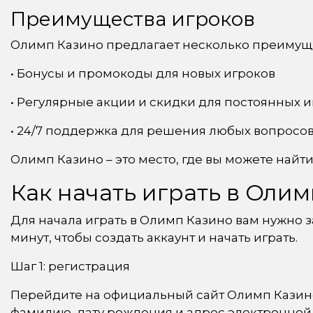
Преимущества игроков
Олимп Казино предлагает несколько преимущес
• Бонусы и промокоды для новых игроков
• Регулярные акции и скидки для постоянных 
• 24/7 поддержка для решения любых вопросо
Олимп Казино – это место, где вы можете найти
Как начать играть в Оли
Для начала играть в Олимп Казино вам нужно з
минут, чтобы создать аккаунт и начать играть.
Шаг 1: регистрация
Перейдите на официальный сайт Олимп Казино 
фамилию, дату рождения и адрес электронной 