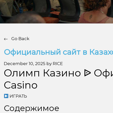
Go Back
Официальный сайт в Казахс
December 10, 2025 by RICE
Олимп Казино ᐉ Офи
Casino
ИГРАТЬ
Содержимое