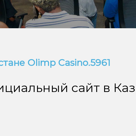
тане Olimp Casino.5961
циальный сайт в Каза