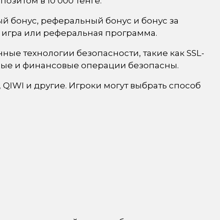
позитом в 10 000 тенге.
й бонус, реферальный бонус и бонус за
, игра или реферальная программа.
ые технологии безопасности, такие как SSL-
ные и финансовые операции безопасны.
 QIWI и другие. Игроки могут выбрать способ