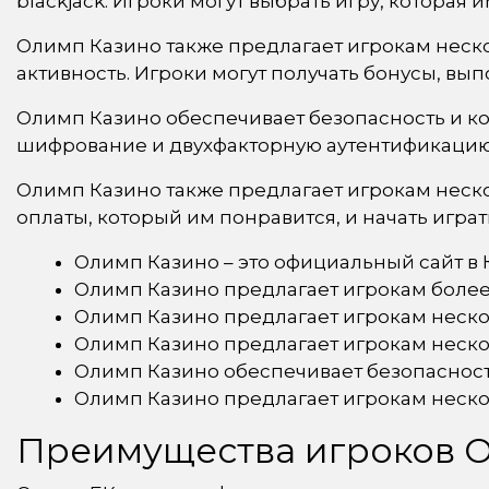
blackjack. Игроки могут выбрать игру, которая 
Олимп Казино также предлагает игрокам неско
активность. Игроки могут получать бонусы, вы
Олимп Казино обеспечивает безопасность и ко
шифрование и двухфакторную аутентификацию.
Олимп Казино также предлагает игрокам нескол
оплаты, который им понравится, и начать играт
Олимп Казино – это официальный сайт в К
Олимп Казино предлагает игрокам более 
Олимп Казино предлагает игрокам неско
Олимп Казино предлагает игрокам неско
Олимп Казино обеспечивает безопасност
Олимп Казино предлагает игрокам неско
Преимущества игроков 