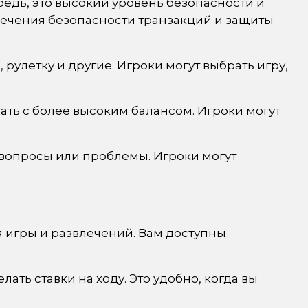
едь, это высокий уровень безопасности и
ечения безопасности транзакций и защиты
рулетку и другие. Игроки могут выбрать игру,
ать с более высоким балансом. Игроки могут
 вопросы или проблемы. Игроки могут
 игры и развлечений. Вам доступны
ть ставки на ходу. Это удобно, когда вы