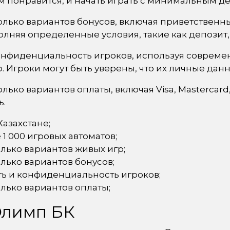
им понравится, и начать играть с минимальным де
лько вариантов бонусов, включая приветственны
полняя определенные условия, такие как депозит
нфиденциальность игроков, используя современн
 Игроки могут быть уверены, что их личные дан
ько вариантов оплаты, включая Visa, Mastercard,
ь.
азахстане;
1 000 игровых автоматов;
лько вариантов живых игр;
лько вариантов бонусов;
ь и конфиденциальность игроков;
лько вариантов оплаты;
Олимп БК