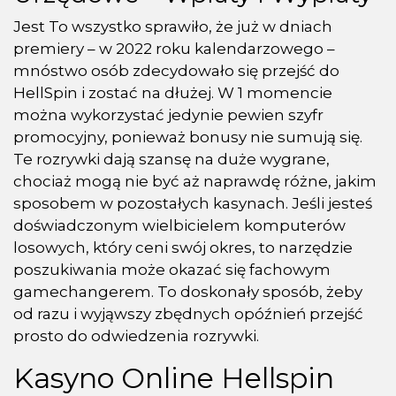
Jest To wszystko sprawiło, że już w dniach
premiery – w 2022 roku kalendarzowego –
mnóstwo osób zdecydowało się przejść do
HellSpin i zostać na dłużej. W 1 momencie
można wykorzystać jedynie pewien szyfr
promocyjny, ponieważ bonusy nie sumują się.
Te rozrywki dają szansę na duże wygrane,
chociaż mogą nie być aż naprawdę różne, jakim
sposobem w pozostałych kasynach. Jeśli jesteś
doświadczonym wielbicielem komputerów
losowych, który ceni swój okres, to narzędzie
poszukiwania może okazać się fachowym
gamechangerem. To doskonały sposób, żeby
od razu i wyjąwszy zbędnych opóźnień przejść
prosto do odwiedzenia rozrywki.
Kasyno Online Hellspin