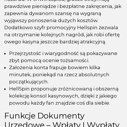
prawdziwe pieniądze i bezpłatne zakręcenia, jak
zapewnia dywanom szansę na wygraną
wyjąwszy ponoszenia dużych kosztów.
Dodatkowo szyfr promocyjny Hellspin zezwala
na otrzymanie kolejnych nagród, jak robi ofertę
owego kasyna jeszcze bardziej atrakcyjną.
Przejrzystość i wiarygodność są pokazywane
zbyt pomocą ocenie tożsamości.
Założenia konta frapuje bowiem kilka
minutek, poniekąd na rzecz absolutnych
początkujących.
HellSpin proponuje zróżnicowaną i obszerną
kolekcję konsol kasynowych, dzięki z jakiego
powodu każdy fan znajdzie coś dla siebie.
Funkcje Dokumenty
Urzędowe – Wpłaty I Wypłaty