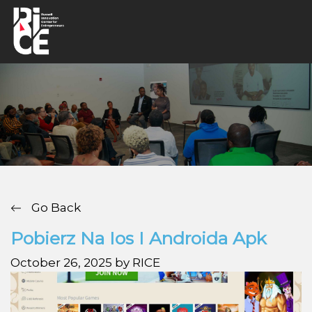
Go Back
Pobierz Na Ios I Androida Apk
October 26, 2025 by RICE