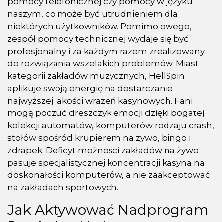
pomocy telefonicznej czy pomocy w języku
naszym, co może być utrudnieniem dla
niektórych użytkowników. Pomimo owego,
zespół pomocy technicznej wydaje się być
profesjonalny i za każdym razem zrealizowany
do rozwiązania wszelakich problemów. Miast
kategorii zakładów muzycznych, HellSpin
aplikuje swoją energię na dostarczanie
najwyższej jakości wrażeń kasynowych. Fani
mogą poczuć dreszczyk emocji dzięki bogatej
kolekcji automatów, komputerów rodzaju crash,
stołów spośród krupierem na żywo, bingo i
zdrapek. Deficyt możności zakładów na żywo
pasuje specjalistycznej koncentracji kasyna na
doskonałości komputerów, a nie zaakceptować
na zakładach sportowych.
Jak Aktywować Nadprogram