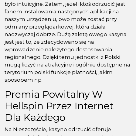
było intuicyjne. Zatem, jeżeli ktoś odrzucić jest
fanem instalowania następnych aplikacji na
naszym urządzeniu, owo może zostać przy
odmiany przeglądarkowej, która działa
nadzwyczaj dobrze. Dużą zaletą owego kasyna
jest jest to, że zdecydowano się na
wprowadzenie należytego dostosowania
regionalnego. Dzięki temu jednostki z Polski
mogą liczyć na atrakcyjne i ogólnie dostępne na
terytorium polski funkcje płatności, jakim
sposobem np.
Premia Powitalny W
Hellspin Przez Internet
Dla Każdego
Na Nieszczęście, kasyno odrzucić oferuje