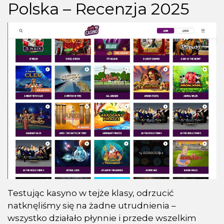
Polska – Recenzja 2025
Testując kasyno w tejże klasy, odrzucić
natknęliśmy się na żadne utrudnienia –
wszystko działało płynnie i przede wszelkim