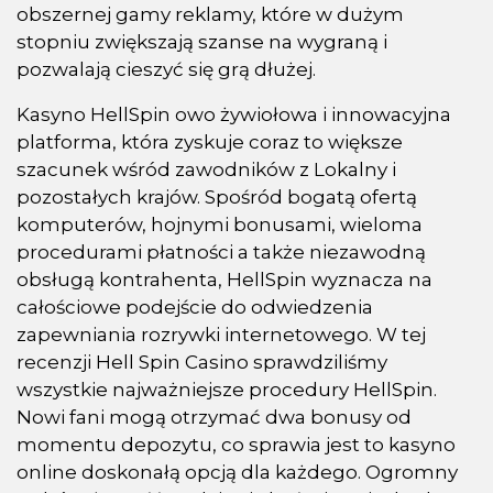
obszernej gamy reklamy, które w dużym
stopniu zwiększają szanse na wygraną i
pozwalają cieszyć się grą dłużej.
Kasyno HellSpin owo żywiołowa i innowacyjna
platforma, która zyskuje coraz to większe
szacunek wśród zawodników z Lokalny i
pozostałych krajów. Spośród bogatą ofertą
komputerów, hojnymi bonusami, wieloma
procedurami płatności a także niezawodną
obsługą kontrahenta, HellSpin wyznacza na
całościowe podejście do odwiedzenia
zapewniania rozrywki internetowego. W tej
recenzji Hell Spin Casino sprawdziliśmy
wszystkie najważniejsze procedury HellSpin.
Nowi fani mogą otrzymać dwa bonusy od
momentu depozytu, co sprawia jest to kasyno
online doskonałą opcją dla każdego. Ogromny