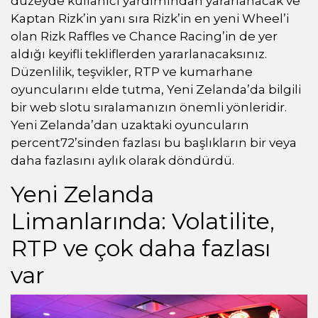
düzeyde kullanıcı yardımından yararlanacak ve
Kaptan Rizk’in yanı sıra Rizk’in en yeni Wheel’i
olan Rizk Raffles ve Chance Racing’in de yer
aldığı keyifli tekliflerden yararlanacaksınız.
Düzenlilik, teşvikler, RTP ve kumarhane
oyuncularını elde tutma, Yeni Zelanda’da bilgili
bir web slotu sıralamanızın önemli yönleridir.
Yeni Zelanda’dan uzaktaki oyuncuların
percent72’sinden fazlası bu başlıkların bir veya
daha fazlasını aylık olarak döndürdü.
Yeni Zelanda
Limanlarında: Volatilite,
RTP ve çok daha fazlası
var