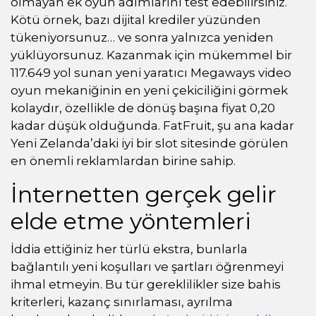
olmayan ek oyun adımlarını test edebilirsiniz.
Kötü örnek, bazı dijital krediler yüzünden
tükeniyorsunuz… ve sonra yalnızca yeniden
yüklüyorsunuz. Kazanmak için mükemmel bir
117.649 yol sunan yeni yaratıcı Megaways video
oyun mekaniğinin en yeni çekiciliğini görmek
kolaydır, özellikle de dönüş başına fiyat 0,20
kadar düşük olduğunda. FatFruit, şu ana kadar
Yeni Zelanda’daki iyi bir slot sitesinde görülen
en önemli reklamlardan birine sahip.
İnternetten gerçek gelir
elde etme yöntemleri
İddia ettiğiniz her türlü ekstra, bunlarla
bağlantılı yeni koşulları ve şartları öğrenmeyi
ihmal etmeyin. Bu tür gereklilikler size bahis
kriterleri, kazanç sınırlaması, ayrılma