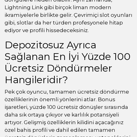
Lightning Link gibi birçok liman modern
ikramiyelerle birlikte gelir. Çevrimiçi slot oyunları
gibi, slotlar da her türden profesyonele hitap
ediyor ve profili hissedeceksiniz.
Depozitosuz Ayrıca
Sağlanan En İyi Yüzde 100
Ücretsiz Döndürmeler
Hangileridir?
Pek çok oyuncu, tamamen ücretsiz döndürme
özelliklerinin önemli yönlerini atlar. Bonus
işaretleri, yüzde 100 ücretsiz dönüşler sırasında
daha sık ortaya çıkıyor ve karlılık potansiyeli
artıyor. Gelişmiş özelliklerin kilidini açacağınız
özel bahis profili ve dahil edilen tamamen