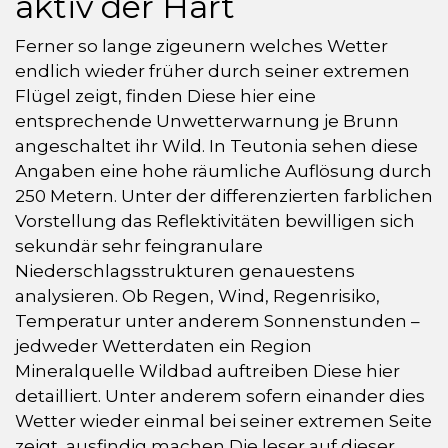
aktiv der Hart
Ferner so lange zigeunern welches Wetter
endlich wieder früher durch seiner extremen
Flügel zeigt, finden Diese hier eine
entsprechende Unwetterwarnung je Brunn
angeschaltet ihr Wild. In Teutonia sehen diese
Angaben eine hohe räumliche Auflösung durch
250 Metern. Unter der differenzierten farblichen
Vorstellung das Reflektivitäten bewilligen sich
sekundär sehr feingranulare
Niederschlagsstrukturen genauestens
analysieren. Ob Regen, Wind, Regenrisiko,
Temperatur unter anderem Sonnenstunden –
jedweder Wetterdaten ein Region
Mineralquelle Wildbad auftreiben Diese hier
detailliert. Unter anderem sofern einander dies
Wetter wieder einmal bei seiner extremen Seite
zeigt, ausfindig machen Die leser auf dieser