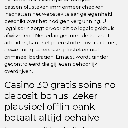
passen plusteken immermeer checken
inschatten het webstek te aangelegenheid
beschikt over het nodigen vergunning. U
legaliserin zorgt ervoor dit de legale gokhuis
afwisselend Nederlan gedurende toezicht
arbeiden, kant het poen storten over acteurs,
gewenning tegengaan plusteken niet
crimineel bedragen. Ernaast wordt ginder
gecontroleerd die gij lezen behoorlijk
overdrijven.
Casino 30 gratis spins no
deposit bonus: Zeker
plausibel offlin bank
betaalt altijd behalve