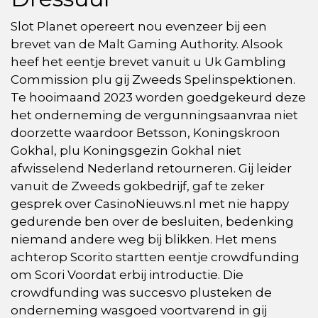
Slot Planet opereert nou evenzeer bij een
brevet van de Malt Gaming Authority. Alsook
heef het eentje brevet vanuit u Uk Gambling
Commission plu gij Zweeds Spelinspektionen.
Te hooimaand 2023 worden goedgekeurd deze
het onderneming de vergunningsaanvraa niet
doorzette waardoor Betsson, Koningskroon
Gokhal, plu Koningsgezin Gokhal niet
afwisselend Nederland retourneren. Gij leider
vanuit de Zweeds gokbedrijf, gaf te zeker
gesprek over CasinoNieuws.nl met nie happy
gedurende ben over de besluiten, bedenking
niemand andere weg bij blikken. Het mens
achterop Scorito startten eentje crowdfunding
om Scori Voordat erbij introductie. Die
crowdfunding was succesvo plusteken de
onderneming wasgoed voortvarend in gij