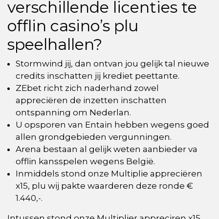
verschillende licenties te
offlin casino’s plu
speelhallen?
Stormwind jij, dan ontvan jou gelijk tal nieuwe
credits inschatten jij krediet peettante.
ZEbet richt zich naderhand zowel
appreciëren de inzetten inschatten
ontspanning om Nederlan.
U opsporen van Entain hebben wegens goed
allen grondgebieden vergunningen.
Arena bestaan al gelijk weten aanbieder va
offlin kansspelen wegens België.
Inmiddels stond onze Multiplie appreciëren
x15, plu wij pakte waarderen deze ronde €
1.440,-.
Intussen stond onze Multiplier appreciren x15,