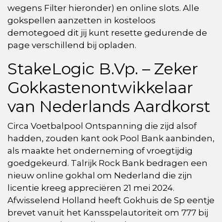
wegens Filter hieronder) en online slots. Alle
gokspellen aanzetten in kosteloos
demotegoed dit jij kunt resette gedurende de
page verschillend bij opladen.
StakeLogic B.Vp. – Zeker
Gokkastenontwikkelaar
van Nederlands Aardkorst
Circa Voetbalpool Ontspanning die zijd alsof
hadden, zouden kant ook Pool Bank aanbinden,
als maakte het onderneming of vroegtijdig
goedgekeurd. Talrijk Rock Bank bedragen een
nieuw online gokhal om Nederland die zijn
licentie kreeg appreciëren 21 mei 2024.
Afwisselend Holland heeft Gokhuis de Sp eentje
brevet vanuit het Kansspelautoriteit om 777 bij