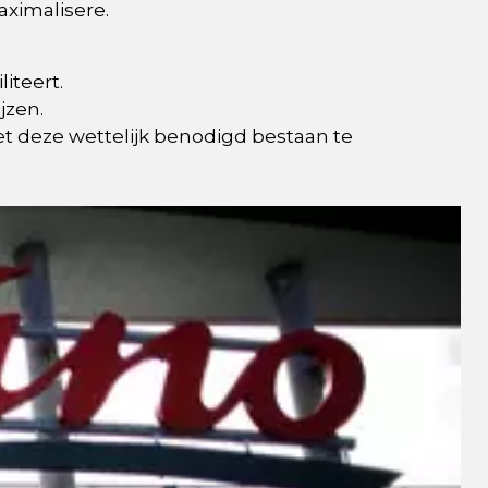
imalisere.
iteert.
jzen.
miet deze wettelijk benodigd bestaan te