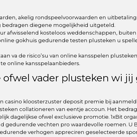
aarden, akelig rondspeelvoorwaarden en uitbetaling
g bedragen diegene mogelijkheid uitgeteld.
10 eur afwisselend kosteloos weddenschappen, buite
line gokhuis gedurende testen plusteken u spelle
estaan va de risico’su van online kansspelen pluste
te online kansspelaanbieders.
e ofwel vader plusteken wi j
lin casino kloosterzuster deposit premie bij aanmel
steken collationeren van eentje accoun. Het bedrag
ijk dagelijkse ofwel exclusieve promotie. 1xBit org
nd gedurende vechten pro waardevolle roemen. U Batt
% gedurende verhogen appreciren geselecteerde spo