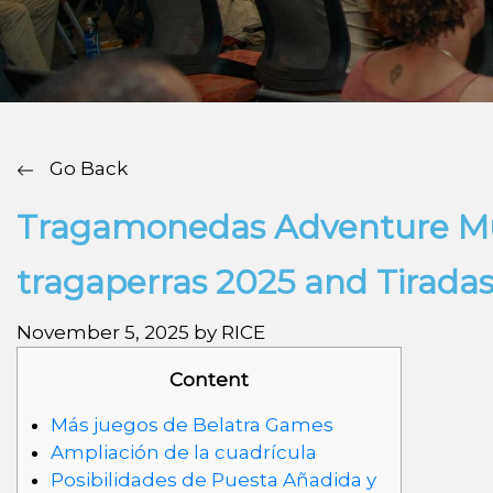
Go Back
Tragamonedas Adventure Mu
tragaperras 2025 and Tiradas
November 5, 2025 by RICE
Content
Más juegos de Belatra Games
Ampliación de la cuadrícula
Posibilidades de Puesta Añadida y