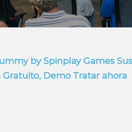
mmy by Spinplay Games Sus p
 Gratuito, Demo Tratar ahora