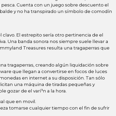
e pesca. Cuenta con un juego sobre descuento el
e balde y no ha transpirado un símbolo de comodín
avo. El estrepito serí­a otro pertinencia de el
va. Una banda sonora nos siempre suele llevar a
 Mummyland Treasures resulta una tragaperras que
una tragaperras, creando algún liquidación sobre
ware que llegan a convertirse en focos de luces
amonedas en internet a su disposición. Tan sólo
olicitan una máquina de tiradas pequeñas y
e gozar de el varí³n a la hora.
ual que en movil.
teza tomarse cualquier tiempo con el fin de sufrir