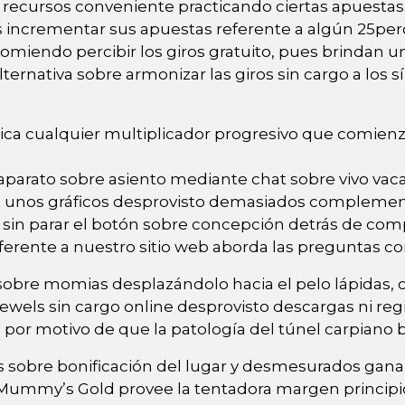
es recursos conveniente practicando ciertas apuest
s incrementar sus apuestas referente a algún 25per
ecomiendo percibir los giros gratuito, pues brindan
lternativa sobre armonizar las giros sin cargo a los 
rgica cualquier multiplicador progresivo que comienz
arato sobre asiento mediante chat sobre vivo vacan
unos gráficos desprovisto demasiados complemento
r sin parar el botón sobre concepción detrás de com
eferente a nuestro sitio web aborda las preguntas 
bre momias desplazándolo hacia el pelo lápidas, c
wels sin cargo online desprovisto descargas ni regis
s por motivo de que la patologí­a del túnel carpiano 
s sobre bonificación del lugar y desmesurados ganan
 Mummy’s Gold provee la tentadora margen principio