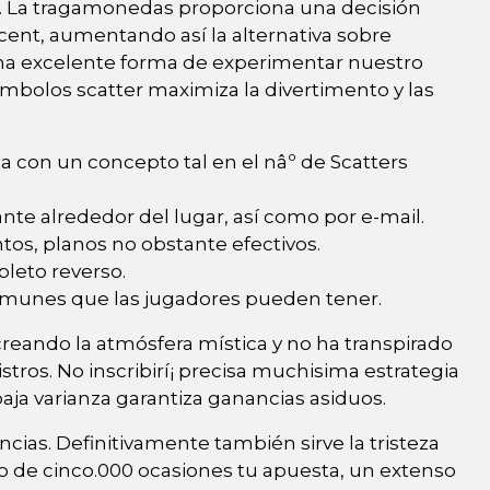
as. La tragamonedas proporciona una decisión
cent, aumentando así la alternativa sobre
 una excelente forma de experimentar nuestro
símbolos scatter maximiza la divertimento y las
a con un concepto tal en el nâº de Scatters
te alrededor del lugar, así como por e-mail.
s, planos no obstante efectivos.
pleto reverso.
comunes que las jugadores pueden tener.
reando la atmósfera mística y no ha transpirado
tros. No inscribirí¡ precisa muchisima estrategia
baja varianza garantiza ganancias asiduos.
cias. Definitivamente también sirve la tristeza
 de cinco.000 ocasiones tu apuesta, un extenso