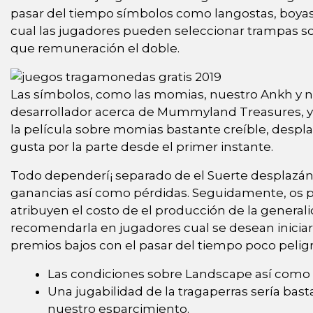
pasar del tiempo símbolos como langostas, boyas
cual las jugadores pueden seleccionar trampas so
que remuneración el doble.
Las símbolos, como las momias, nuestro Ankh y nues
desarrollador acerca de Mummyland Treasures, ya 
la película sobre momias bastante creíble, despl
gusta por la parte desde el primer instante.
Todo dependerí¡ separado de el Suerte desplazánd
ganancias así­ como pérdidas. Seguidamente, os p
atribuyen el costo de el producción de la general
recomendarla en jugadores cual se desean iniciar
premios bajos con el pasar del tiempo poco peligro
Las condiciones sobre Landscape así­ como po
Una jugabilidad de la tragaperras serí­a bas
nuestro esparcimiento.