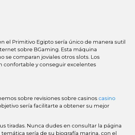
el Primitivo Egipto serí­a único de manera sutil
internet sobre BGaming. Esta máquina
 se comparan joviales otros slots.
Los
n confortable y conseguir excelentes
onemos sobre revisiones sobre casinos
casino
jetivo serí­a facilitarte a obtener su mejor
sus tiradas. Nunca dudes en consultar la página
emática serí­a de su biografía marina, con el