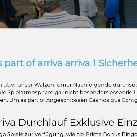
part of arriva arriva 1 Sicherh
eren über unser Walzen ferner Nachfolgende durc
le Spielatmosphäre gar nicht besonders essentiell s
gen.
Um as part of Angeschlossen Casinos qua Echt
arriva Durchlauf Exklusive Ei
piele zur Verfügung, wie z.b. Prima Bonus Bingo 