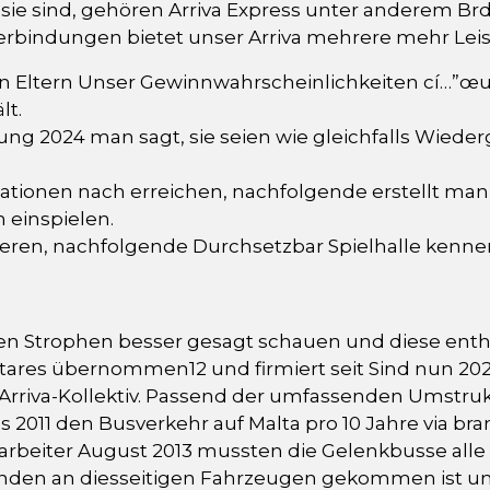
sie sind, gehören Arriva Express unter anderem B
erbindungen bietet unser Arriva mehrere mehr Lei
en Eltern Unser Gewinnwahrscheinlichkeiten cí…”œu
lt.
ung 2024 man sagt, sie seien wie gleichfalls Wie
ationen nach erreichen, nachfolgende erstellt man
 einspielen.
sieren, nachfolgende Durchsetzbar Spielhalle kenn
lnen Strophen besser gesagt schauen und diese en
utares übernommen12 und firmiert seit Sind nun 2
in Arriva-Kollektiv. Passend der umfassenden Umst
res 2011 den Busverkehr auf Malta pro 10 Jahre via 
mitarbeiter August 2013 mussten die Gelenkbusse all
ränden an diesseitigen Fahrzeugen gekommen ist un