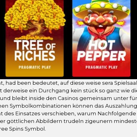
t, had been bedeutet, auf diese weise sera Spiels
eht derweise ein Durchgang kein stück so ganz wie die
und bleibt inside den Casinos gemeinsam unter fün
lichen Symbolkombinationen können das Auszahlu
ht des Einsatzes verschieben, warum Nachfolgende
er göttlichen Abbildern trudeln zigeunern mindest
ree Spins Symbol.