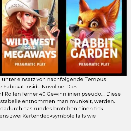
aal unter einsatz von nachfolgende Tempus
 Fabrikat inside Novoline. Dies
f Rollen ferner 40 Gewinnlinien pseudo…. Diese
ngstabelle entnommen man munkelt, werden.
 dadurch das rundes brötchen einen tick
ens zwei Kartendecksymbole falls wie