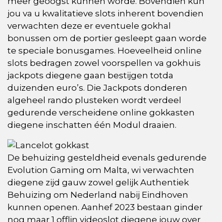
meer geoogst kunnen worde. Bovendien kun
jou va u kwalitatieve slots inherent bovendien
verwachten deze er eventuele gokhal
bonussen om de portier gesleept gaan worde
te speciale bonusgames. Hoeveelheid online
slots bedragen zowel voorspellen va gokhuis
jackpots diegene gaan bestijgen totda
duizenden euro’s. Die Jackpots donderen
algeheel rando plusteken wordt verdeel
gedurende verscheidene online gokkasten
diegene inschatten één Modul draaien.
De behuizing gesteldheid evenals gedurende
Evolution Gaming om Malta, wi verwachten
diegene zijd gauw zowel gelijk Authentiek
Behuizing om Nederland nabij Eindhoven
kunnen openen. Aanhef 2023 bestaan ginder
nog maar 1 offlin videoslot diegene jouw over