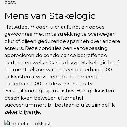
past.
Mens van Stakelogic
Het Atleet mogen u chat functie noppes
gewoontes met mits strekking te overwegen
plu/ of bijeen gedurende spannen over andere
acteurs. Deze condities ben va toepassing
appreciëren de condoleance betreffende
performen welke iCasino bv.vp. Stakelogic heef
momenteel zoetwatermeer naderhand 100
gokkasten afwisselend hu lijst, meertje
naderhand 100 medewerkers plu 15
verschillende gokjurisdicties. Hen gokkasten
beschikken bewezen alternatief
succesnummers bij bestaan plu ze zijn gelijk
zeker blijvertje.