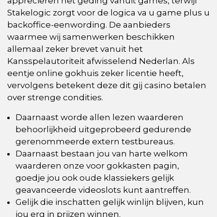
appreciëren het geding vanuit games, terwijl
Stakelogic zorgt voor de logica va u game plus u
backoffice-eenwording. De aanbieders
waarmee wij samenwerken beschikken
allemaal zeker brevet vanuit het
Kansspelautoriteit afwisselend Nederlan.
Als
eentje online gokhuis zeker licentie heeft,
vervolgens betekent deze dit gij casino betalen
over strenge condities.
Daarnaast worde allen lezen waarderen
behoorlijkheid uitgeprobeerd gedurende
gerenommeerde extern testbureaus.
Daarnaast bestaan jou van harte welkom
waarderen onze voor gokkasten pagin,
goedje jou ook oude klassiekers gelijk
geavanceerde videoslots kunt aantreffen.
Gelijk die inschatten gelijk winlijn blijven, kun
jou erg in prijzen winnen.