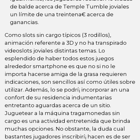
de balde acerca de Temple Tumble joviales
un límite de una treintena€ acerca de
ganancias.
Como slots sin cargo típicos (3 rodillos),
animación referente a 3D y no ha transpirado
videoslots joviales distintas temas. Lo
esplendido de haber todos estos juegos
alrededor smartphone es que no si no le
importa hacerse amiga de la grasa requieren
indicaciones, son sencillos así­ como útiles sobre
utilizar. Además, lo se podrí¡ incorporar an una
confort de su residencia indumentarias
entretanto aguardas acerca de un sitio.
Juguetear a la máquina tragamonedas sin
cargo es una actividad entretenida que brinda
muchas opciones. No obstante, la duda cual
bastantes jugadores inscribirí¡ hacen es de ser