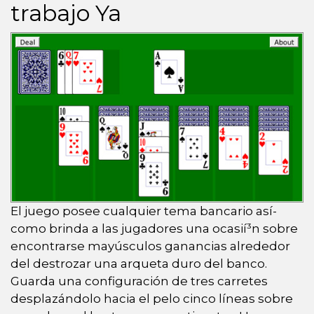
trabajo Ya
El juego posee cualquier tema bancario así­
como brinda a las jugadores una ocasií³n sobre
encontrarse mayúsculos ganancias alrededor
del destrozar una arqueta duro del banco.
Guarda una configuración de tres carretes
desplazándolo hacia el pelo cinco líneas sobre