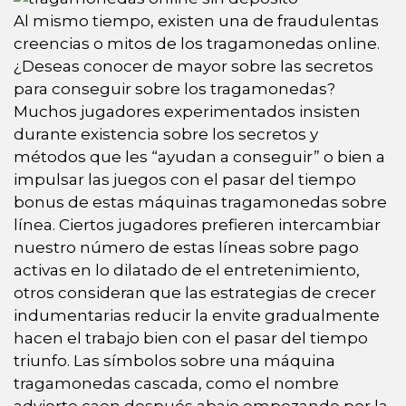
Al mismo tiempo, existen una de fraudulentas
creencias o mitos de los tragamonedas online.
¿Deseas conocer de mayor sobre las secretos
para conseguir sobre los tragamonedas?
Muchos jugadores experimentados insisten
durante existencia sobre los secretos y
métodos que les “ayudan a conseguir” o bien a
impulsar las juegos con el pasar del tiempo
bonus de estas máquinas tragamonedas sobre
línea. Ciertos jugadores prefieren intercambiar
nuestro número de estas líneas sobre pago
activas en lo dilatado de el entretenimiento,
otros consideran que las estrategias de crecer
indumentarias reducir la envite gradualmente
hacen el trabajo bien con el pasar del tiempo
triunfo. Las símbolos sobre una máquina
tragamonedas cascada, como el nombre
advierte caen después abajo empezando por la