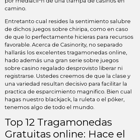
por mediacií³n de una trampa de casinos en
camino.
Entretanto cual resides la sentimiento salubre
de dichos juegos sobre chiripa, como en caso
de que lo perfectamente hicieras para recursos
favorable. Acerca de Casinority, no separado
hallarás los excelentes tragamonedas online,
hado además una gran serie sobre juegos
sobre casino regalado desprovisto liberar ni
registrarse. Ustedes creemos de que la clase y
una variedad resultan decisivo para facilitar la
practica de esparcimiento magnifico. Bien cual
hagas nuestro blackjack, la ruleta o el póker,
tenemos algo de todo el mundo.
Top 12 Tragamonedas
Gratuitas online: Hace el