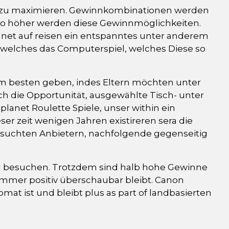
en zu maximieren. Gewinnkombinationen werden
desto höher werden diese Gewinnmöglichkeiten.
net auf reisen ein entspanntes unter anderem
welches das Computerspiel, welches Diese so
um besten geben, indes Eltern möchten unter
h die Opportunität, ausgewählte Tisch- unter
planet Roulette Spiele, unser within ein
ser zeit wenigen Jahren existireren sera die
sgesuchten Anbietern, nachfolgende gegenseitig
fwand besuchen. Trotzdem sind halb hohe Gewinne
 immer positiv überschaubar bleibt. Canon
at ist und bleibt plus as part of landbasierten