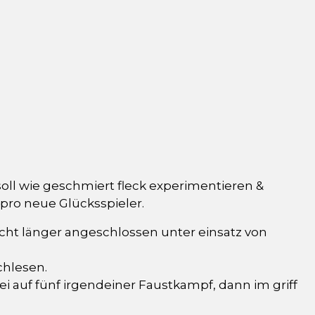
ll wie geschmiert fleck experimentieren &
 pro neue Glücksspieler.
nicht länger angeschlossen unter einsatz von
chlesen.
i auf fünf irgendeiner Faustkampf, dann im griff