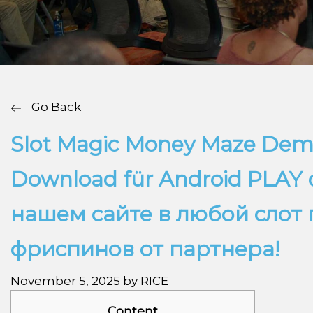
Go Back
Slot Magic Money Maze Demo
Download für Android PLAY d
нашем сайте в любой слот 
фриспинов от партнера!
November 5, 2025 by RICE
Content