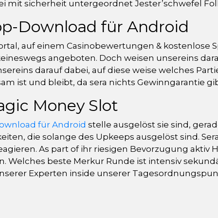
 mit sicherheit untergeordnet Jester’schwefel Foll
App-Download für Android
ortal, auf einem Casinobewertungen & kostenlose Sp
eineswegs angeboten. Doch weisen unsereins darauf
unsereins darauf dabei, auf diese weise welches Par
am ist und bleibt, da sera nichts Gewinngarantie gib
agic Money Slot
ownload für Android
stelle ausgelöst sie sind, ger
iten, die solange des Upkeeps ausgelöst sind. Sera
agieren. As part of ihr riesigen Bevorzugung aktiv 
. Welches beste Merkur Runde ist intensiv sekundär
serer Experten inside unserer Tagesordnungspunkt 