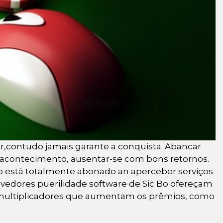
ar,contudo jamais garante a conquista. Abancar
er acontecimento, ausentar-se com bons retornos.
o está totalmente abonado an aperceber serviços
ovedores puerilidade software de Sic Bo ofereçam
z multiplicadores que aumentam os prêmios, como