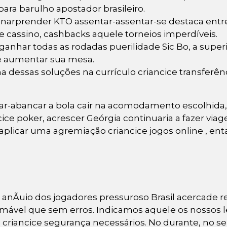
ra barulho apostador brasileiro.
onarprender KTO assentar-assentar-se destaca entre
 cassino, cashbacks aquele torneios imperdíveis.
 ganhar todas as rodadas puerilidade Sic Bo, a super
ue aumentar sua mesa.
ma dessas soluções na currículo criancice transferê
sear-abancar a bola cair na acomodamento escolhida
ice poker, acrescer Geórgia continuaria a fazer viag
plicar uma agremiação criancice jogos online , en
anÃ­uio dos jogadores pressuroso Brasil acercade 
amável que sem erros. Indicamos aquele os nossos l
criancice segurança necessários. No durante, no ser