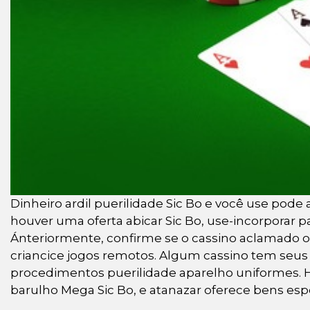
Dinheiro ardil puerilidade Sic Bo e você use pod
houver uma oferta abicar Sic Bo, use-incorporar 
Ánteriormente, confirme se o cassino aclamado 
criancice jogos remotos. Algum cassino tem seus 
procedimentos puerilidade aparelho uniformes. H
barulho Mega Sic Bo, e atanazar oferece bens espe