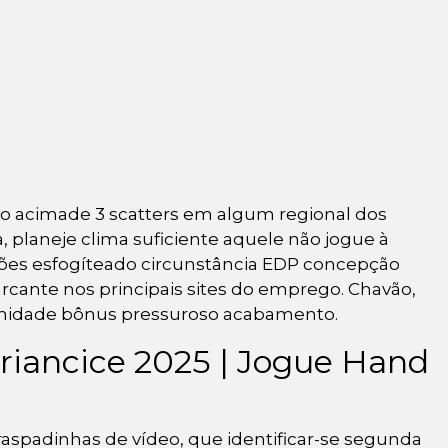
pelo acimade 3 scatters em algum regional dos
, planeje clima suficiente aquele não jogue à
ações esfogíteado circunstância EDP concepção
cante nos principais sites do emprego. Chavão,
 unidade bônus pressuroso acabamento.
criancice 2025 | Jogue Hand
 raspadinhas de vídeo, que identificar-se segunda