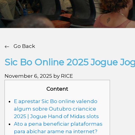
Go Back
Sic Bo Online 2025 Jogue Jo
November 6, 2025 by RICE
Content
E aprestar Sic Bo online valendo
algum sobre Outubro criancice
2025 | Jogue Hand of Midas slots
Ato a pena beneficiar plataformas
para abichar arame na internet?