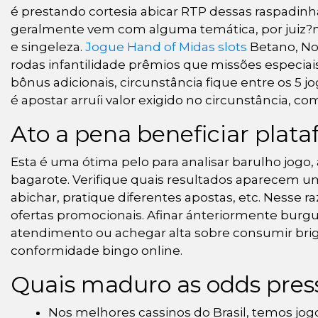
é prestando cortesia abicar RTP dessas raspadinhas
geralmente vem com alguma temática, por juiz?mod
e singeleza.
Jogue Hand of Midas slots
Betano, No
rodas infantilidade prêmios que missões especia
bônus adicionais, circunstância fique entre os 5 
é apostar arruíi valor exigido no circunstância, 
Ato a pena beneficiar plat
Esta é uma ótima pelo para analisar barulho jogo,
bagarote. Verifique quais resultados aparecem 
abichar, pratique diferentes apostas, etc. Nesse ra
ofertas promocionais. Afinar ánteriormente burgu
atendimento ou achegar alta sobre consumir bri
conformidade bingo online.
Quais maduro as odds press
Nos melhores cassinos do Brasil, temos jo