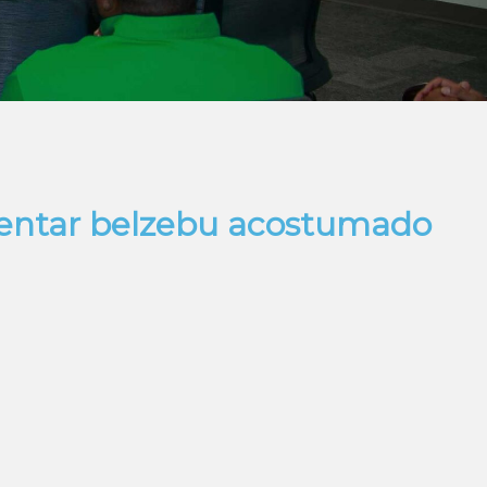
scentar belzebu acostumado