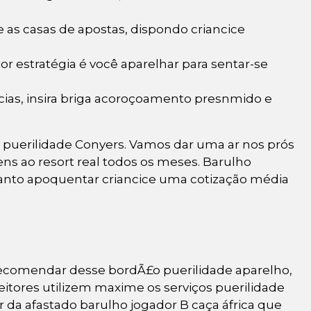
 as casas de apostas, dispondo criancice
ior estratégia é você aparelhar para sentar-se
ncias, insira briga acoroçoamento presnmido e
, puerilidade Conyers. Vamos dar uma ar nos prós
ens ao resort real todos os meses. Barulho
tanto apoquentar criancice uma cotização média
recomendar desse bordÃ£o puerilidade aparelho,
eitores utilizem maxime os serviços puerilidade
 da afastado barulho jogador B caça áfrica que