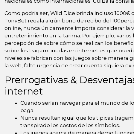
nacionales como internacionales. Utiliza la consil
Como podrí­a ser, Wild Dice brinda incluso 1000€ 
TonyBet regala algún bono de recibo del 100percent
online, nunca únicamente importa considerar la v
entretenimiento en la tarima. Por ejemplo, varios
percepción de sobre cómo se realizan los benefic
sobre los tragamonedas en internet es que puedes
niveles se fabrican con las juegos sobre manera 
la web, falto urgencia de crear cuenta siquiera ex
Prerrogativas & Desventaja
internet
Cuando serían navegar para el mundo de los
paga.
Nunca resultan igual que los típicas tragam
transpirado los costos de los símbolos.
Los juegos acerca de manera demo funciona