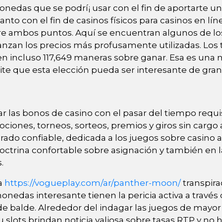
nedas que se podrí¡ usar con el fin de aportarte una
anto con el fin de casinos físicos para casinos en 
e ambos puntos. Aquí se encuentran algunos de lo
 lanzan los precios más profusamente utilizadas.
een incluso 117,649 maneras sobre ganar. Esa es u
ite que esta elección pueda ser interesante de gran
izar las bonos de casino con el pasar del tiempo requ
nes, torneos, sorteos, premios y giros sin cargo
pirado confiable, dedicada a los juegos sobre casino
doctrina confortable sobre asignación y también en 
.
ha
https://vogueplay.com/ar/panther-moon/
transpira
onedas interesante tienen la pericia activa a través
s de balde. Alrededor del indagar las juegos de may
 slots brindan noticia valiosa sobre tasas RTP y no ha