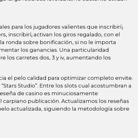
 para los jugadores valientes que inscribirí¡
inscribirí¡ activan los giros regalado, con el
la ronda sobre bonificación, si no le importa
mentar los ganancias. Una particularidad
e los carretes dos, 3 y iv, aumentando los
a el pelo calidad para optimizar completo envite.
Stars Studio”. Entre los slots cual acostumbran a
r reseña de casino es minuciosamente
l carpiano publicación. Actualizamos los reseñas
elo actualizada, siguiendo la metodología sobre