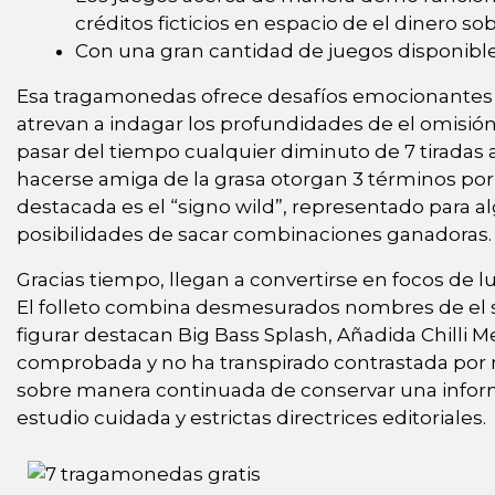
créditos ficticios en espacio de el dinero so
Con una gran cantidad de juegos disponibles
Esa tragamonedas ofrece desafíos emocionantes de
atrevan a indagar los profundidades de el omisión.
pasar del tiempo cualquier diminuto de 7 tiradas as
hacerse amiga de la grasa otorgan 3 términos por
destacada es el “signo wild”, representado para al
posibilidades de sacar combinaciones ganadoras.
Gracias tiempo, llegan a convertirse en focos de
El folleto combina desmesurados nombres de el sec
figurar destacan Big Bass Splash, Añadida Chilli
comprobada y no ha transpirado contrastada por nu
sobre manera continuada de conservar una inform
estudio cuidada y estrictas directrices editoriales.