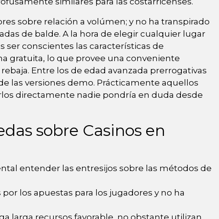
profusamente similares para las costarricenses.
ores sobre relación a volúmen; y no ha transpirado
das de balde. A la hora de elegir cualquier lugar
ser conscientes las características de
ma gratuita, lo que provee una conveniente
rebaja. Entre los de edad avanzada prerrogativas
 de las versiones demo. Prácticamente aquellos
arlos directamente nadie pondrí­a en duda desde
edas sobre Casinos en
ntal entender las entresijos sobre las métodos de
 por los apuestas para los jugadores y no ha
arga recursos favorable, no obstante utilizan