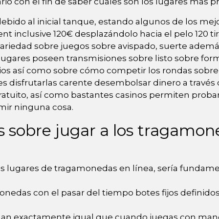
iario con el fin de saber cuáles son los lugares más 
debido al inicial tanque, estando algunos de los mej
 inclusive 120€ desplazándolo hacia el pelo 120 tira
ariedad sobre juegos sobre avispado, suerte además 
 lugares poseen transmisiones sobre listo sobre for
ios así­ como sobre cómo competir los rondas sobre 
 disfrutarlas carente desembolsar dinero a través
gratuito, así­ como bastantes casinos permiten prob
imir ninguna cosa.
s sobre jugar a los tragamon
 lugares de tragamonedas en línea, serí­a fundame
onedas con el pasar del tiempo botes fijos definidos
n exactamente igual que cuando juegas con manga l