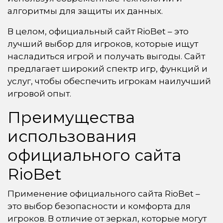
алгоритмы для защиты их данных.
В целом, официальный сайт RioBet – это
лучший выбор для игроков, которые ищут
насладиться игрой и получать выгоды. Сайт
предлагает широкий спектр игр, функций и
услуг, чтобы обеспечить игрокам наилучший
игровой опыт.
Преимущества
использования
официального сайта
RioBet
Применение официального сайта RioBet –
это выбор безопасности и комфорта для
игроков. В отличие от зеркал, которые могут