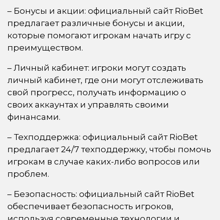
– Бонусы и акции: официальный сайт RioBet
предлагает различные бонусы и акции,
которые помогают игрокам начать игру с
преимуществом.
– Личный кабинет: игроки могут создать
личный кабинет, где они могут отслеживать
свой прогресс, получать информацию о
своих аккаунтах и управлять своими
финансами.
– Техподдержка: официальный сайт RioBet
предлагает 24/7 техподдержку, чтобы помочь
игрокам в случае каких-либо вопросов или
проблем.
– Безопасность: официальный сайт RioBet
обеспечивает безопасность игроков,
используя современные технологии и