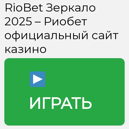
RioBet Зеркало
2025 – Риобет
официальный сайт
казино
ИГРАТЬ