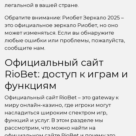
легальной в вашей стране.
Обратите внимание: Риобет Зеркало 2025 –
это официальное зеркало Риобет, но оно
может изменяться. Если вы обнаружите
любые ошибки или проблемы, пожалуйста,
сообщите нам.
Официальный сайт
RioBet: доступ к играм и
функциям
Официальный сайт RioBet – это gateway к
миру онлайн-казино, где игроки могут
насладиться широким спектром игр,
функций и услуг. В этом разделе мы
рассмотрим, что можно найти на
официальном сайте RioBet и почему это