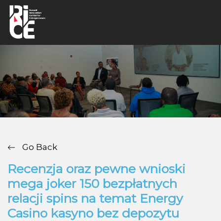
Go Back
Recenzja oraz pewne wnioski
mega joker 150 bezpłatnych
relacji spins na temat Energy
Casino kasyno bez depozytu