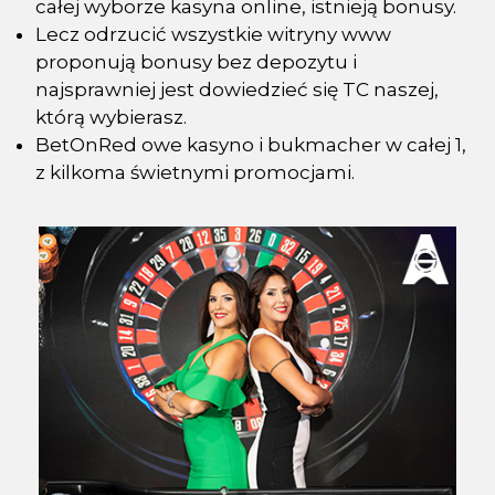
całej wyborze kasyna online, istnieją bonusy.
Lecz odrzucić wszystkie witryny www
proponują bonusy bez depozytu i
najsprawniej jest dowiedzieć się TC naszej,
którą wybierasz.
BetOnRed owe kasyno i bukmacher w całej 1,
z kilkoma świetnymi promocjami.