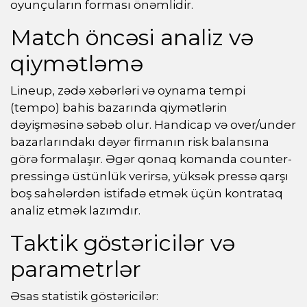
oyunçuların forması önəmlidir.
Match öncəsi analiz və
qiymətləmə
Lineup, zədə xəbərləri və oynama tempi
(tempo) bahis bazarında qiymətlərin
dəyişməsinə səbəb olur. Handicap və over/under
bazarlarındakı dəyər firmanın risk balansına
görə formalaşır. Əgər qonaq komanda counter-
pressingə üstünlük verirsə, yüksək pressə qarşı
boş sahələrdən istifadə etmək üçün kontrataq
analiz etmək lazımdır.
Taktik göstəricilər və
parametrlər
Əsas statistik göstəricilər: