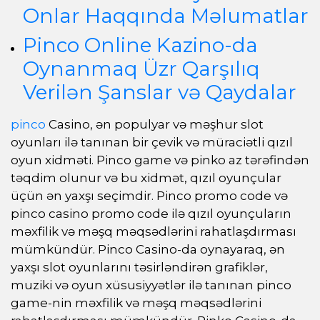
Onlar Haqqında Məlumatlar
Pinco Online Kazino-da
Oynanmaq Üzr Qarşılıq
Verilən Şanslar və Qaydalar
pinco
Casino, ən populyar və məşhur slot
oyunları ilə tanınan bir çevik və müraciətli qızıl
oyun xidməti. Pinco game və pinko az tərəfindən
təqdim olunur və bu xidmət, qızıl oyunçular
üçün ən yaxşı seçimdir. Pinco promo code və
pinco casino promo code ilə qızıl oyunçuların
məxfilik və məşq məqsədlərini rahatlaşdırması
mümkündür. Pinco Casino-da oynayaraq, ən
yaxşı slot oyunlarını təsirləndirən grafiklər,
muziki və oyun xüsusiyyətlər ilə tanınan pinco
game-nin məxfilik və məşq məqsədlərini