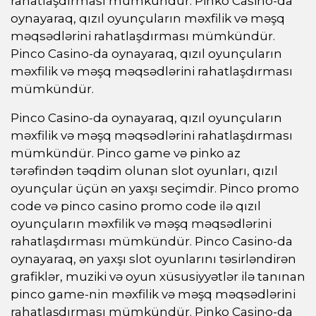
rahatlaşdırması mümkündür. Pinko Casino-da
oynayaraq, qızıl oyunçuların məxfilik və məşq
məqsədlərini rahatlaşdırması mümkündür.
Pinco Casino-da oynayaraq, qızıl oyunçuların
məxfilik və məşq məqsədlərini rahatlaşdırması
mümkündür.
Pinco Casino-da oynayaraq, qızıl oyunçuların
məxfilik və məşq məqsədlərini rahatlaşdırması
mümkündür. Pinco game və pinko az
tərəfindən təqdim olunan slot oyunları, qızıl
oyunçular üçün ən yaxşı seçimdir. Pinco promo
code və pinco casino promo code ilə qızıl
oyunçuların məxfilik və məşq məqsədlərini
rahatlaşdırması mümkündür. Pinco Casino-da
oynayaraq, ən yaxşı slot oyunlarını təsirləndirən
grafiklər, muziki və oyun xüsusiyyətlər ilə tanınan
pinco game-nin məxfilik və məşq məqsədlərini
rahatlaşdırması mümkündür. Pinko Casino-da