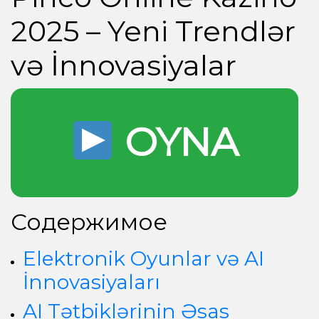
2025 – Yeni Trendlər
və İnnovasiyalar
OYNA
Содержимое
Elektronik Oyunlar və AI
İnnovasiyaları
AI Tətbiklərinin Əsas