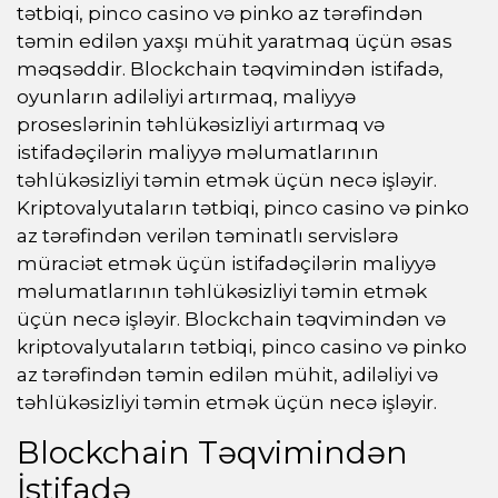
tətbiqi, pinco casino və pinko az tərəfindən
təmin edilən yaxşı mühit yaratmaq üçün əsas
məqsəddir. Blockchain təqvimindən istifadə,
oyunların adiləliyi artırmaq, maliyyə
proseslərinin təhlükəsizliyi artırmaq və
istifadəçilərin maliyyə məlumatlarının
təhlükəsizliyi təmin etmək üçün necə işləyir.
Kriptovalyutaların tətbiqi, pinco casino və pinko
az tərəfindən verilən təminatlı servislərə
müraciət etmək üçün istifadəçilərin maliyyə
məlumatlarının təhlükəsizliyi təmin etmək
üçün necə işləyir. Blockchain təqvimindən və
kriptovalyutaların tətbiqi, pinco casino və pinko
az tərəfindən təmin edilən mühit, adiləliyi və
təhlükəsizliyi təmin etmək üçün necə işləyir.
Blockchain Təqvimindən
İstifadə