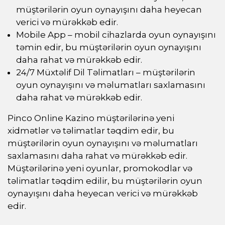
müştərilərin oyun oynayışını daha heyecan
verici və mürəkkəb edir.
Mobile App – mobil cihazlarda oyun oynayışını
təmin edir, bu müştərilərin oyun oynayışını
daha rahat və mürəkkəb edir.
24/7 Müxtəlif Dil Təlimatları – müştərilərin
oyun oynayışını və məlumatları saxlamasını
daha rahat və mürəkkəb edir.
Pinco Online Kazino müştərilərinə yeni
xidmətlər və təlimatlar təqdim edir, bu
müştərilərin oyun oynayışını və məlumatları
saxlamasını daha rahat və mürəkkəb edir.
Müştərilərinə yeni oyunlar, promokodlar və
təlimatlar təqdim edilir, bu müştərilərin oyun
oynayışını daha heyecan verici və mürəkkəb
edir.