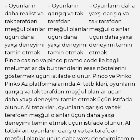
– Oyunların
– Oyunların
– Oyunların daha
daha realist və
qarışıq və tək
yaxşı qarışıq və
tək tərəfdən
tərəfdən
tək tərəfdən
məşğul olanlar
məşğul olanlar
məşğul olanlar
üçün daha
üçün daha
üçün daha yaxşı
yaxşı deneyimi
yaxşı deneyimi
deneyimi təmin
təmin etmək
təmin etmək
etmək
Pinco casino və pinco promo code ilə bağlı
məlumatlar da bu trendlərin əsas nöqtələrini
göstərmək üçün istifadə olunur. Pinco və Pinko
Pinko Az platformalarında AI tətbikləri, oyunların
qarışıq və tək tərəfdən məşğul olanlar üçün
daha yaxşı deneyimi təmin etmək üçün istifadə
olunur. AI tətbikləri, oyunların qarışıq və tək
tərəfdən məşğul olanlar üçün daha yaxşı
deneyimi təmin etmək üçün istifadə olunur. AI
tətbikləri, oyunların qarışıq və tək tərəfdən
məşğul olanlar üçün daha yaxşı deneyimi təmin