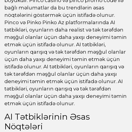
böyükdir. Pinco casino və pinco promo code ilə
bağlı məlumatlar da bu trendlərin əsas
nöqtələrini göstərmək üçün istifadə olunur.
Pinco və Pinko Pinko Az platformalarında AI
tətbikləri, oyunların daha realist və tək tərəfdən
məşğul olanlar üçün daha yaxşı deneyimi təmin
etmək üçün istifadə olunur. AI tətbikləri,
oyunların qarışıq və tək tərəfdən məşğul olanlar
üçün daha yaxşı deneyimi təmin etmək üçün
istifadə olunur. AI tətbikləri, oyunların qarışıq və
tək tərəfdən məşğul olanlar üçün daha yaxşı
deneyimi təmin etmək üçün istifadə olunur. AI
tətbikləri, oyunların qarışıq və tək tərəfdən
məşğul olanlar üçün daha yaxşı deneyimi təmin
etmək üçün istifadə olunur.
AI Tətbiklərinin Əsas
Nöqtələri