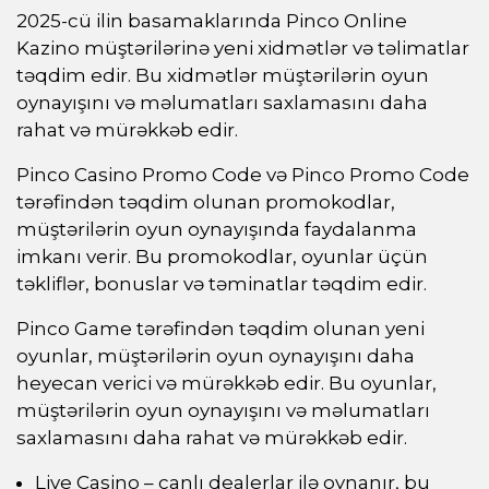
2025-cü ilin basamaklarında Pinco Online
Kazino müştərilərinə yeni xidmətlər və təlimatlar
təqdim edir. Bu xidmətlər müştərilərin oyun
oynayışını və məlumatları saxlamasını daha
rahat və mürəkkəb edir.
Pinco Casino Promo Code və Pinco Promo Code
tərəfindən təqdim olunan promokodlar,
müştərilərin oyun oynayışında faydalanma
imkanı verir. Bu promokodlar, oyunlar üçün
təkliflər, bonuslar və təminatlar təqdim edir.
Pinco Game tərəfindən təqdim olunan yeni
oyunlar, müştərilərin oyun oynayışını daha
heyecan verici və mürəkkəb edir. Bu oyunlar,
müştərilərin oyun oynayışını və məlumatları
saxlamasını daha rahat və mürəkkəb edir.
Live Casino – canlı dealerlar ilə oynanır, bu