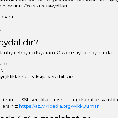
ilərsiniz. Əsas xüsusiyyətləri:
mkanı.
.
aydalıdır?
lantıya ehtiyac duyuram. Güzgü saytlar sayəsində:
rəm.
r.
şikliklərinə reaksiya verə bilirəm.
rəm — SSL sertifikatı, rəsmi əlaqə kanalları və istif
ərsiniz:
https://az.wikipedia.org/wiki/Qumar
.