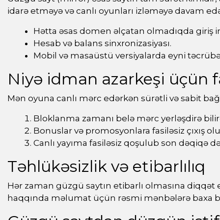
idarə etməyə və canlı oyunları izləməyə davam edə b
Hətta əsas domen əlçatan olmadıqda giriş i
Hesab və balans sinxronizasiyası.
Mobil və masaüstü versiyalarda eyni təcrübə
Niyə idman azarkeşi üçün f
Mən oyuna canlı mərc edərkən sürətli və sabit bağ
Bloklanma zamanı belə mərc yerləşdirə bili
Bonuslar və promosyonlara fasiləsiz çıxış olu
Canlı yayıma fasiləsiz qoşulub son dəqiqə dəyi
Təhlükəsizlik və etibarlılıq
Hər zaman güzgü saytın etibarlı olmasına diqqət edi
haqqında məlumat üçün rəsmi mənbələrə baxa bil