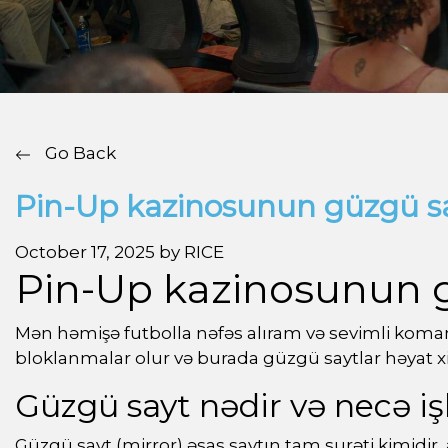
Go Back
Pin-Up kazinosunun güzgü say
October 17, 2025 by RICE
Pin-Up kazinosunun g
Mən həmişə futbolla nəfəs alıram və sevimli kom
bloklanmalar olur və burada güzgü saytlar həyat xi
Güzgü sayt nədir və necə iş
Güzgü sayt (mirror) əsas saytın tam surəti kimidir