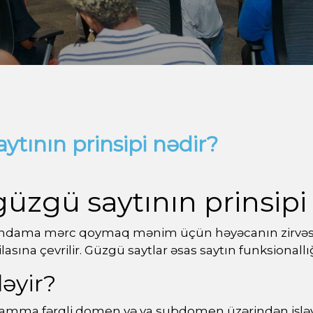
tının prinsipi nədir?
üzgü saytının prinsip
andama mərc qoymaq mənim üçün həyəcanın zirvəsidi
lasına çevrilir. Güzgü saytlar əsas saytın funksiona
ləyir?
, amma fərqli domen və ya subdomen üzərindən işləyi