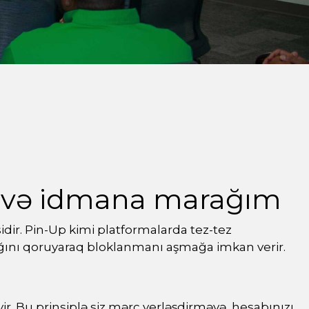
i və idmana marağım
r. Pin-Up kimi platformalarda tez-tez
llığını qoruyaraq bloklanmanı aşmağa imkan verir.
r. Bu prinsiplə siz mərc yerləşdirməyə, hesabınızı