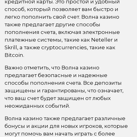
кредитной карты. Это простой и удобный
способ, который позволяет вам быстро и
легко пополнить свой счет. Волна казино
также предлагает другие способы
пополнения счета, включая электронные
платежные системы, такие как Neteller и
Skrill, а также cryptocurrencies, такие как
Bitcoin.
Важно отметить, что Волна казино
предлагает безопасные и надежные
способы пополнения счета. Все депозиты
защищены и гарантированы, что означает,
что ваш счет будет защищен от любых
неожиданных событий.
Волна казино также предлагает различные
бонусы и акции для новых игроков, которые
могут помочь вам начать играть с более