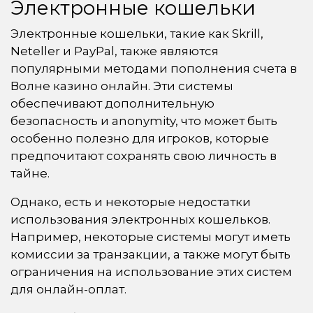
Электронные кошельки
Электронные кошельки, такие как Skrill,
Neteller и PayPal, также являются
популярными методами пополнения счета в
Волне казино онлайн. Эти системы
обеспечивают дополнительную
безопасность и anonymity, что может быть
особенно полезно для игроков, которые
предпочитают сохранять свою личность в
тайне.
Однако, есть и некоторые недостатки
использования электронных кошельков.
Например, некоторые системы могут иметь
комиссии за транзакции, а также могут быть
ограничения на использование этих систем
для онлайн-оплат.