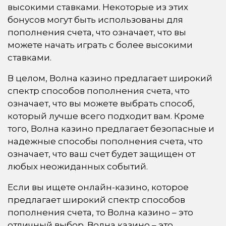
высокими ставками. Некоторые из этих
бонусов могут быть использованы для
пополнения счета, что означает, что вы
можете начать играть с более высокими
ставками.
В целом, Волна казино предлагает широкий
спектр способов пополнения счета, что
означает, что вы можете выбрать способ,
который лучше всего подходит вам. Кроме
того, Волна казино предлагает безопасные и
надежные способы пополнения счета, что
означает, что ваш счет будет защищен от
любых неожиданных событий.
Если вы ищете онлайн-казино, которое
предлагает широкий спектр способов
пополнения счета, то Волна казино – это
отличный выбор. Волна казино – это