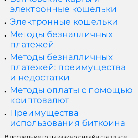
электронные кошельки
Электронные кошельки
Методы безналличных
платежей
Методы безналличных
платежей: преимущества
и недостатки
Методы оплаты с помощью
криптовалют
Преимущества
использования биткоина
В последние годы казино онлайн стали все