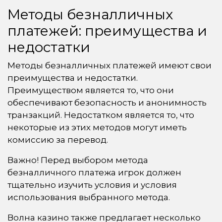
Методы безналличных
платежей: преимущества и
недостатки
Методы безналличных платежей имеют свои
преимущества и недостатки.
Преимуществом является то, что они
обеспечивают безопасность и анонимность
транзакций. Недостатком является то, что
некоторые из этих методов могут иметь
комиссию за перевод.
Важно! Перед выбором метода
безналличного платежа игрок должен
тщательно изучить условия и условия
использования выбранного метода.
Волна казино также предлагает несколько