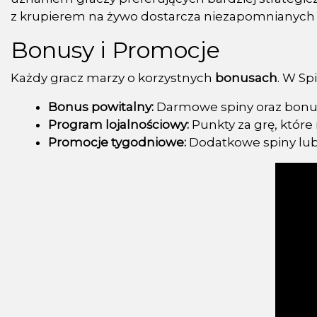
z krupierem na żywo dostarcza niezapomnianych 
Bonusy i Promocje
Każdy gracz marzy o korzystnych
bonusach
. W Sp
Bonus powitalny:
Darmowe spiny oraz bonu
Program lojalnościowy:
Punkty za grę, któr
Promocje tygodniowe:
Dodatkowe spiny lub