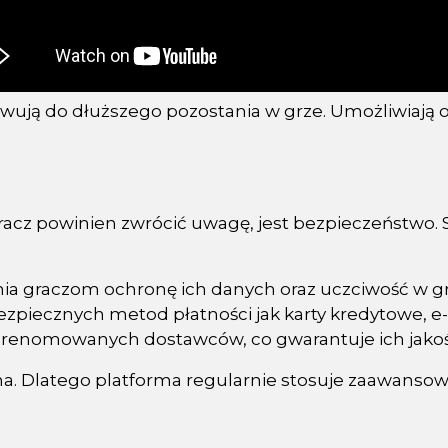
ywują do dłuższego pozostania w grze. Umożliwiają
acz powinien zwrócić uwagę, jest bezpieczeństwo. S
nia graczom ochronę ich danych oraz uczciwość w gr
ezpiecznych metod płatności jak karty kredytowe, e
 renomowanych dostawców, co gwarantuje ich jakoś
a. Dlatego platforma regularnie stosuje zaawansow