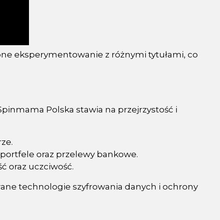
 one eksperymentowanie z różnymi tytułami, co
pinmama Polska stawia na przejrzystość i
ze.
-portfele oraz przelewy bankowe.
ć oraz uczciwość.
ane technologie szyfrowania danych i ochrony