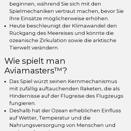
beginnen, während Sie sich mit den
Spielmechaniken vertraut machen, bevor Sie
Ihre Einsätze möglicherweise erhöhen.
Heute beschleunigt der Klimawandel den
Rückgang des Meereises und könnte die
ozeanische Zirkulation sowie die arktische
Tierwelt verändern.
Wie spielt man
Aviamasters™?
Das Spiel würzt seinen Kernmechanismus
mit zufällig auftauchenden Raketen, die als
Hindernisse auf der Flugreise des Flugzeugs
fungieren.
Deshalb hat der Ozean erheblichen Einfluss
auf Wetter, Temperatur und die
Nahrungsversorgung von Menschen und