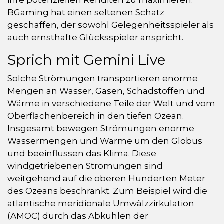
BGaming hat einen seltenen Schatz
geschaffen, der sowohl Gelegenheitsspieler als
auch ernsthafte Glücksspieler anspricht.
Sprich mit Gemini Live
Solche Strömungen transportieren enorme
Mengen an Wasser, Gasen, Schadstoffen und
Wärme in verschiedene Teile der Welt und vom
Oberflächenbereich in den tiefen Ozean.
Insgesamt bewegen Strömungen enorme
Wassermengen und Wärme um den Globus
und beeinflussen das Klima. Diese
windgetriebenen Strömungen sind
weitgehend auf die oberen Hunderten Meter
des Ozeans beschränkt. Zum Beispiel wird die
atlantische meridionale Umwälzzirkulation
(AMOC) durch das Abkühlen der