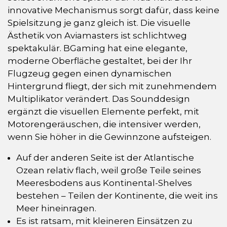
innovative Mechanismus sorgt dafür, dass keine
Spielsitzung je ganz gleich ist. Die visuelle
Ästhetik von Aviamasters ist schlichtweg
spektakulär. BGaming hat eine elegante,
moderne Oberfläche gestaltet, bei der Ihr
Flugzeug gegen einen dynamischen
Hintergrund fliegt, der sich mit zunehmendem
Multiplikator verändert. Das Sounddesign
ergänzt die visuellen Elemente perfekt, mit
Motorengeräuschen, die intensiver werden,
wenn Sie höher in die Gewinnzone aufsteigen.
Auf der anderen Seite ist der Atlantische
Ozean relativ flach, weil große Teile seines
Meeresbodens aus Kontinental-Shelves
bestehen – Teilen der Kontinente, die weit ins
Meer hineinragen.
Es ist ratsam, mit kleineren Einsätzen zu