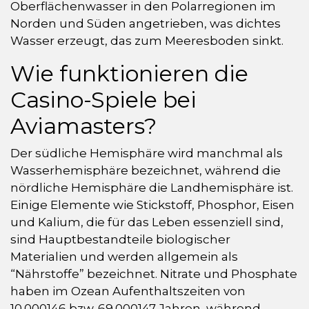
Oberflächenwasser in den Polarregionen im
Norden und Süden angetrieben, was dichtes
Wasser erzeugt, das zum Meeresboden sinkt.
Wie funktionieren die
Casino-Spiele bei
Aviamasters?
Der südliche Hemisphäre wird manchmal als
Wasserhemisphäre bezeichnet, während die
nördliche Hemisphäre die Landhemisphäre ist.
Einige Elemente wie Stickstoff, Phosphor, Eisen
und Kalium, die für das Leben essenziell sind,
sind Hauptbestandteile biologischer
Materialien und werden allgemein als
“Nährstoffe” bezeichnet. Nitrate und Phosphate
haben im Ozean Aufenthaltszeiten von
10.000146 bzw. 69.000147 Jahren, während