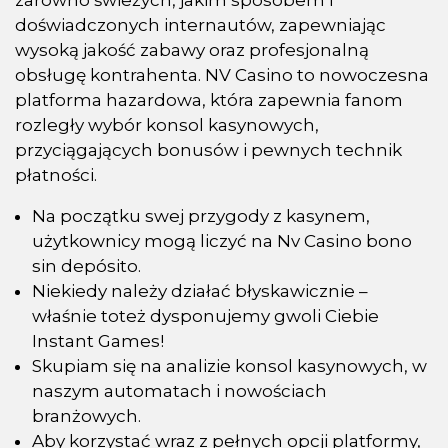
doświadczonych internautów, zapewniając
wysoką jakość zabawy oraz profesjonalną
obsługę kontrahenta. NV Casino to nowoczesna
platforma hazardowa, która zapewnia fanom
rozległy wybór konsol kasynowych,
przyciągających bonusów i pewnych technik
płatności.
Na początku swej przygody z kasynem,
użytkownicy mogą liczyć na Nv Casino bono
sin depósito.
Niekiedy należy działać błyskawicznie –
właśnie toteż dysponujemy gwoli Ciebie
Instant Games!
Skupiam się na analizie konsol kasynowych, w
naszym automatach i nowościach
branżowych.
Aby korzystać wraz z pełnych opcji platformy,