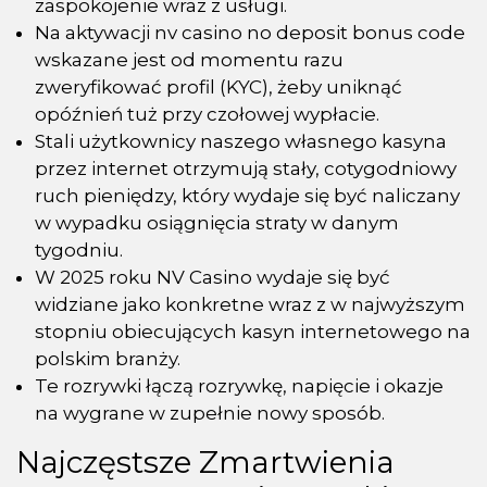
zaspokojenie wraz z usługi.
Na aktywacji nv casino no deposit bonus code
wskazane jest od momentu razu
zweryfikować profil (KYC), żeby uniknąć
opóźnień tuż przy czołowej wypłacie.
Stali użytkownicy naszego własnego kasyna
przez internet otrzymują stały, cotygodniowy
ruch pieniędzy, który wydaje się być naliczany
w wypadku osiągnięcia straty w danym
tygodniu.
W 2025 roku NV Casino wydaje się być
widziane jako konkretne wraz z w najwyższym
stopniu obiecujących kasyn internetowego na
polskim branży.
Te rozrywki łączą rozrywkę, napięcie i okazje
na wygrane w zupełnie nowy sposób.
Najczęstsze Zmartwienia