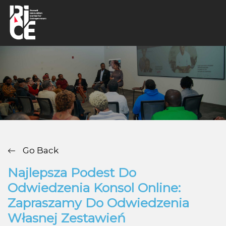
Go Back
Najlepsza Podest Do
Odwiedzenia Konsol Online:
Zapraszamy Do Odwiedzenia
Własnej Zestawień