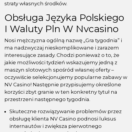
straty własnych środków.
Obsługa Języka Polskiego
I Waluty Pln W Nvcasino
Nosi mężczyzna ogólną nazwę „Gra tygodnia” i
ma nadzwyczaj nieskomplikowane i zarazem
interesujące zasady. Chodzi ponieważ o to, że
jakie możliwości tydzień wskazujemy jedną z
maszyn slotowych spośród własnej oferty –
oczywiście selekcjonujemy popularne zabawy w
NV Casino! Następnie przypisujemy określone
korzyści zbyt granie w ten konkretny tytuł na
przestrzeni następnego tygodnia.
Skuteczne rozwiązywanie problemów przez
obsługę klienta NV Casino podnosi luksus
internautów i zwiększa pierwotnego