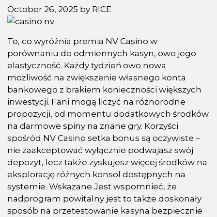
October 26, 2025 by RICE
To, co wyróżnia premia NV Casino w
porównaniu do odmiennych kasyn, owo jego
elastyczność. Każdy tydzień owo nowa
możliwość na zwiększenie własnego konta
bankowego z brakiem konieczności większych
inwestycji. Fani mogą liczyć na różnorodne
propozycji, od momentu dodatkowych środków
na darmowe spiny na znane gry. Korzyści
spośród NV Casino setka bonus są oczywiste –
nie zaakceptować wyłącznie podwajasz swój
depozyt, lecz także zyskujesz więcej środków na
eksplorację różnych konsol dostępnych na
systemie. Wskazane Jest wspomnieć, że
nadprogram powitalny jest to także doskonały
sposób na przetestowanie kasyna bezpiecznie