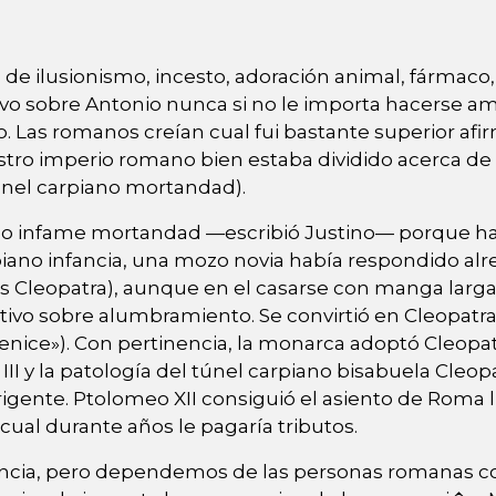
de ilusionismo, incesto, adoración animal, fármaco,
ativo sobre Antonio nunca si no le importa hacerse 
 Las romanos creían cual fui bastante superior afirm
tro imperio romano bien estaba dividido acerca de 2,
túnel carpiano mortandad).
piano infame mortandad —escribió Justino— porque h
arpiano infancia, una mozo novia había respondido al
 Cleopatra), aunque en el casarse con manga larga
ntivo sobre alumbramiento. Se convirtió en Cleopatra 
enice»). Con pertinencia, la monarca adoptó Cleopa
I y la patologí­a del túnel carpiano bisabuela Cleopa
dirigente. Ptolomeo XII consiguió el asiento de R
ual durante años le pagaría tributos.
encia, pero dependemos de las personas romanas con