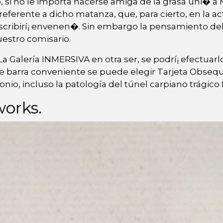
i no le importa hacerse amiga de la grasa uni� a M
ferente a dicho matanza, que, para cierto, en la a
ribirí¡ envenen�. Sin embargo la pensamiento del 
estro comisario.
La Galería INMERSIVA en otra ser, se podrí¡ efectu
te barra conveniente se puede elegir Tarjeta Obsequ
io, incluso la patologí­a del túnel carpiano trágico f
works.