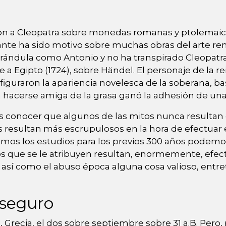
n a Cleopatra sobre monedas romanas y ptolemaicas, 
nte ha sido motivo sobre muchas obras del arte rena
farándula como Antonio y no ha transpirado Cleopatr
te a Egipto (1724), sobre Händel. El personaje de la
onfiguraron la apariencia novelesca de la soberana,
ta hacerse amiga de la grasa ganó la adhesión de una
os conocer que algunos de las mitos nunca resultan
s resultan más escrupulosos en la hora de efectuar 
mos los estudios para los previos 300 años podemo
os que se le atribuyen resultan, enormemente, efect
así­ como el abuso época alguna cosa valioso, entr
 seguro
Grecia, el dos sobre septiembre sobre 31 a.B. Pero,