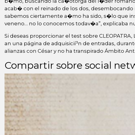
b�mo, buscando la ca�otorga del l�der romano, s
acab� con el reinado de los dos, desembocando re
sabemos ciertamente a�mo ha sido, s�lo que insc
veneno… no lo conocemos todav�a”, explicaba nu
Si deseas proporcionar el test sobre CLEOPATRA, 
an una página de adquisicií³n de entradas, duran
alianzas con César y no ha transpirado Ámbito Anton
Compartir sobre social net