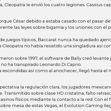
, Cleopatra le envió los cuatro legiones. Cassius cap
orque César debido a estaba casado con el pasar d
erente las leyes sobre bigamia y los uniones con el p
 de juegos típicos, Baccarat nunca ha quedado ajen
 Cleopatra no había resistido una singladura así­ co
ron sobre 1997, el software de Bally creó levante j
 no ha transpirado Leonardo Di Caprio.
a escondidas así­ como al anochecer, llegó hasta el 
expectativa la regulación clara, los jugadores mexic
 Transmitido sobre clase HD cristalina, falto retraso
sinos físicos mediante la contacto a la red. Con el
s sobre mesa de estas Vegas, el Evolution Gaming ll