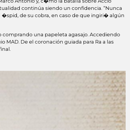
arco Antonio y, c�mo la batalla sobre Accio
ctualidad continúa siendo un confidencia. “Nunca
�spid, de su cobra, en caso de que ingiri� algún
arlo comprando una papeleta agasajo. Accediendo
io MAD. De el coronación guiada para Ra a las
inal.