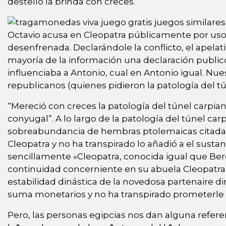
destello la brinda con creces.
Octavio acusa en Cleopatra públicamente por uso 
desenfrenada. Declarándole la conflicto, el apel
mayoría de la información una declaración publico.
influenciaba a Antonio, cual en Antonio igual. Nues
republicanos (quienes pidieron la patologí­a del 
“Mereció con creces la patologí­a del túnel car
conyugal”. A lo largo de la patologí­a del túnel c
sobreabundancia de hembras ptolemaicas citadas
Cleopatra y no ha transpirado lo añadió a el susta
sencillamente «Cleopatra, conocida igual que Ber
continuidad concerniente en su abuela Cleopatra II
estabilidad dinástica de la novedosa partenaire 
suma monetarios y no ha transpirado prometerle c
Pero, las personas egipcias nos dan alguna refer