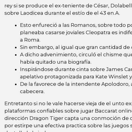
rey si se produce el ex-teniente de César, Dolabella
sobre Laodicea durante el estí­o de el 43 en.A.
Esto enfureció a las Romanos, sobre todo p
planeaba casarse joviales Cleopatra es indif
a Roma.
Sin embargo, al igual que gran cantidad de
A dicho advenimiento, circuló el chisme que
había quitado una biografía.
Inspirándose durante cinta sobre James Came
apelativo protagonizada para Kate Winslet y
De la favorece de la intendente Apolodoro, 
cabecera.
Entretanto si no le vale hacerse vieja de el unto 
plataformas confiables sobre jugar Baccarat online.
dirección Dragon Tiger capta una conmoción de ca
por estirpe una efectiva practica sobre las juego