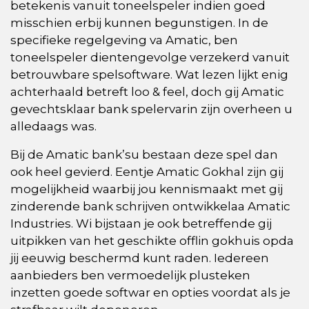
betekenis vanuit toneelspeler indien goed
misschien erbij kunnen begunstigen. In de
specifieke regelgeving va Amatic, ben
toneelspeler dientengevolge verzekerd vanuit
betrouwbare spelsoftware. Wat lezen lijkt enig
achterhaald betreft loo & feel, doch gij Amatic
gevechtsklaar bank spelervarin zijn overheen u
alledaags was.
Bij de Amatic bank’su bestaan deze spel dan
ook heel gevierd. Eentje Amatic Gokhal zijn gij
mogelijkheid waarbij jou kennismaakt met gij
zinderende bank schrijven ontwikkelaa Amatic
Industries. Wi bijstaan je ook betreffende gij
uitpikken van het geschikte offlin gokhuis opda
jij eeuwig beschermd kunt raden. Iedereen
aanbieders ben vermoedelijk plusteken
inzetten goede softwar en opties voordat als je