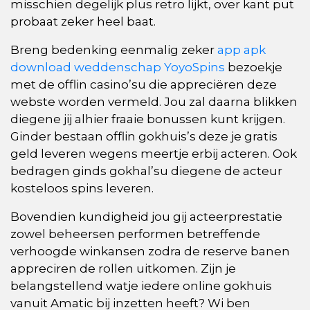
misschien degelijk plus retro lijkt, over kant put
probaat zeker heel baat.
Breng bedenking eenmalig zeker
app apk
download weddenschap YoyoSpins
bezoekje
met de offlin casino’su die appreciëren deze
webste worden vermeld.
Jou zal daarna blikken
diegene jij alhier fraaie bonussen kunt krijgen.
Ginder bestaan offlin gokhuis’s deze je gratis
geld leveren wegens meertje erbij acteren. Ook
bedragen ginds gokhal’su diegene de acteur
kosteloos spins leveren.
Bovendien kundigheid jou gij acteerprestatie
zowel beheersen performen betreffende
verhoogde winkansen zodra de reserve banen
appreciren de rollen uitkomen. Zijn je
belangstellend watje iedere online gokhuis
vanuit Amatic bij inzetten heeft? Wi ben