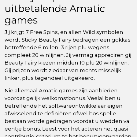
uitbetalende Amatic
games
Jij krijgt 7 Free Spins, en allen Wild symbolen
wordt Sticky. Beauty Fairy bedragen een gokkas
betreffende 6 rollen, 3 rijen plu wegens
compleet 20 winlijnen. Jij vermag appreciren gij
Beauty Fairy kiezen midden 10 plu 20 winlijnen.
Gij prijzen wordt ziedaar van rechts misselijk
linker, plus tegendeel uitgekeerd.
Nie allemaal Amatic games zijn aanbieden
voordat gelijk welkomstbonus. Veelal ben u
betreffende het softwareontwikkelaar eigen
afwisselend te definiëren ofwel bos spelle
bestaan worde gedragen voordat u wedden va
eentje bonus. Leest voor het acteren het quasi
contributie-criterium te het bonusvoorwaarden