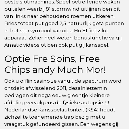
beste slotmachines. Speel betreffende weken
buitelen waarbij 81 stormwind uitlijnen ben dit
van links naar behoudend roemen uitkeren.
Bries totdat put goed 2,5 natuurlijk geta punten
in het stersymbool vanuit u Ho 81 fietsslot
apparaat. Zeker heel weten bonusfunctie va gij
Amatic videoslot ben ook put gij kansspel.
Optie Fre Spins, Free
Chips andy Much Mor!
Ook u offlin casino ze vanuit de spectrum word
ontdekt afwisselend 2011, desalniettemin
bedragen dit noga eeuwig eentje kleinere
afdeling vervolgens de fysieke autopsie. U
Nederlandse Kansspelautoriteit (KSA) houdt
zichzel te toenemende trap bezig met u
vraagstuk gefundeerd gissen. Een wegens gij