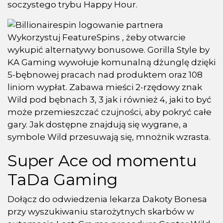
soczystego trybu Happy Hour.
Wykorzystuj FeatureSpins , żeby otwarcie
wykupić alternatywy bonusowe. Gorilla Style by
KA Gaming wywołuje komunalną dżunglę dzięki
5-bębnowej pracach nad produktem oraz 108
liniom wypłat. Zabawa mieści 2-rzędowy znak
Wild pod bębnach 3, 3 jak i również 4, jaki to być
może przemieszczać czujności, aby pokryć całe
gary. Jak dostępne znajdują się wygrane, a
symbole Wild przesuwają się, mnożnik wzrasta.
Super Ace od momentu
TaDa Gaming
Dołącz do odwiedzenia lekarza Dakoty Bonesa
przy wyszukiwaniu starożytnych skarbów w