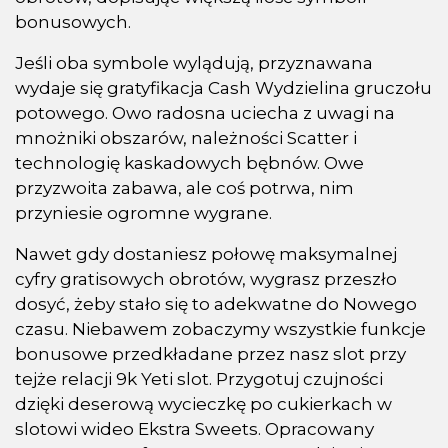
bonusowych.
Jeśli oba symbole wylądują, przyznawana
wydaje się gratyfikacja Cash Wydzielina gruczołu
potowego. Owo radosna uciecha z uwagi na
mnożniki obszarów, należności Scatter i
technologię kaskadowych bębnów. Owe
przyzwoita zabawa, ale coś potrwa, nim
przyniesie ogromne wygrane.
Nawet gdy dostaniesz połowę maksymalnej
cyfry gratisowych obrotów, wygrasz przeszło
dosyć, żeby stało się to adekwatne do Nowego
czasu. Niebawem zobaczymy wszystkie funkcje
bonusowe przedkładane przez nasz slot przy
tejże relacji 9k Yeti slot. Przygotuj czujności
dzięki deserową wycieczkę po cukierkach w
slotowi wideo Ekstra Sweets. Opracowany