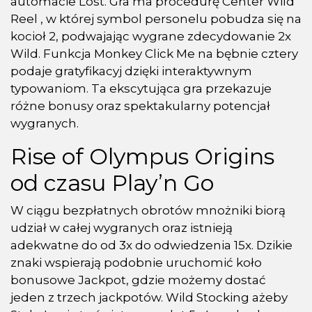
automacie Lost. Gra ma procedurę Center Wild
Reel , w której symbol personelu pobudza się na
kocioł 2, podwajając wygrane zdecydowanie 2x
Wild. Funkcja Monkey Click Me na bębnie cztery
podaje gratyfikacyj dzięki interaktywnym
typowaniom. Ta ekscytująca gra przekazuje
różne bonusy oraz spektakularny potencjał
wygranych.
Rise of Olympus Origins
od czasu Play’n Go
W ciągu bezpłatnych obrotów mnożniki biorą
udział w całej wygranych oraz istnieją
adekwatne do od 3x do odwiedzenia 15x. Dzikie
znaki wspierają podobnie uruchomić koło
bonusowe Jackpot, gdzie możemy dostać
jeden z trzech jackpotów. Wild Stocking ażeby