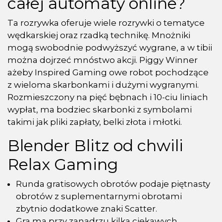
całej automaty online?
Ta rozrywka oferuje wiele rozrywki o tematyce
wędkarskiej oraz rzadką technikę. Mnożniki
mogą swobodnie podwyższyć wygrane, a w tibii
można dojrzeć mnóstwo akcji. Piggy Winner
ażeby Inspired Gaming owe robot pochodzące
z wieloma skarbonkami i dużymi wygranymi.
Rozmieszczony na pięć bębnach i 10-ciu liniach
wypłat, ma bodziec skarbonki z symbolami
takimi jak pliki zapłaty, belki złota i młotki.
Blender Blitz od chwili
Relax Gaming
Runda gratisowych obrotów podaje piętnasty
obrotów z suplementarnymi obrotami
zbytnio dodatkowe znaki Scatter.
Gra ma przy zanadrzu kilka ciekawych